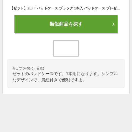
【ゼット】ZETT バットケース ブラック 1本入 バッドケース プレゼント ギフト 卒団記念品 卒部記念品 野球 野球用品 bc771
類似商品を探す
ちょプラ(40代・女性)
ゼットのバッドケースです。1本用になります。シンプル
なデザインで、肩紐付きで便利ですよ。