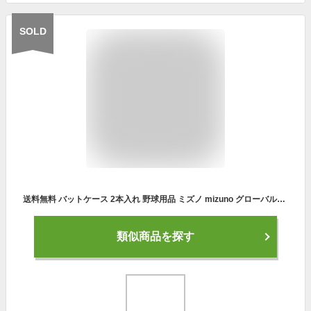
SOLD
送料無料 バットケース 2本入れ 野球用品 ミズノ mizuno グローバルエリート GEオールインワン バットケース 限定モデル 硬式 軟式 ソフトボール/1FJT2415【ギフト不可】
類似商品を探す