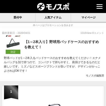
受付中
人気アイテム
マイページ
本ページはプロモーションを含みます
最終更新日：2026/04/21
1316
View
8
コメント
【1～2本入り】野球用バッドケースのおすすめ
を教えて！
決定
野球バッドが1～2本入るバッドケースのおすすめを教えてください！エナメ
ルバッグを別で持つので、コンパクトで持ちやすく、肩掛けできるものだと
嬉しいです。ミズノなどスポーツブランドが良いですが、デザインがかっこ
よければOKです！
モノスポ編集部
1