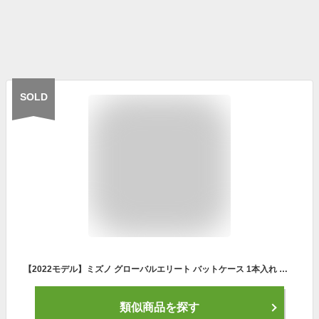
SOLD
【2022モデル】ミズノ グローバルエリート バットケース 1本入れ 手袋ポケット付き 大人 一般 1FJT2811 バット入れ 一本入れ バット バッグ 野球バッグ 硬式 軟式 ソフトボール あす楽
類似商品を探す