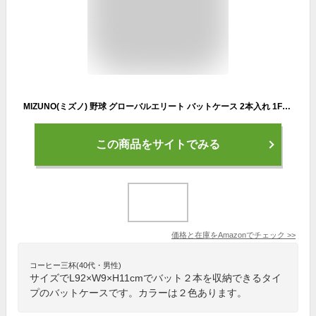
MIZUNO(ミズノ) 野球 グローバルエリート バットケース 2本入れ 1FJT2412 91:ブラック×グレー
この商品をサイトでみる
価格と在庫を
Amazon
でチェック
>>
コーヒー三杯(40代・男性)
サイズでL92×W9×H11cmでバット２本を収納できるタイ
プのバットケースです。カラーは２色あります。