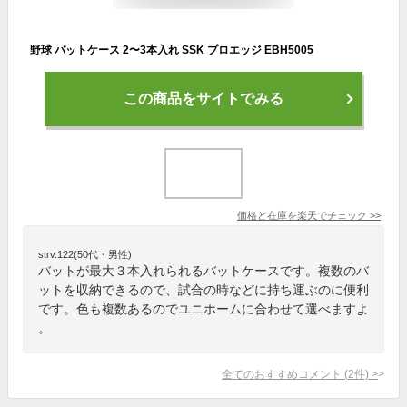
野球 バットケース 2〜3本入れ SSK プロエッジ EBH5005
この商品をサイトでみる
価格と在庫を
楽天
でチェック
>>
strv.122(50代・男性)
バットが最大３本入れられるバットケースです。複数のバ
ットを収納できるので、試合の時などに持ち運ぶのに便利
です。色も複数あるのでユニホームに合わせて選べますよ
。
全てのおすすめコメント
(
2
件)
>