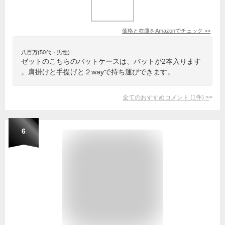
価格と在庫を
Amazon
でチェック
>>
八百万(50代・男性)
ゼットのこちらのバットケースは、バットが2本入ります
。肩掛けと手提げと２wayで持ち運びできます。
全てのおすすめコメント
(
1
件)
>
6