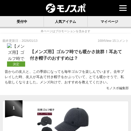
受付中
人気アイテム
マイページ
本ページはプロモーションを含みます
最終更新日：2026/01/13
1684
View
15
コメント
【メンズ用】ゴルフ時でも暖かさ抜群！耳あて
付き帽子のおすすめは？
決定
昔からの友人と、この季節になっても毎年ゴルフを楽しんでいます。去年プ
レイした時、友人が耳あて付き帽子をかぶっていて、とても暖かそうで、私
も欲しくなりました。メンズ向けで、おすすめを教えてください。
モノスポ編集部
1