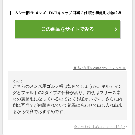
[エムシー]帽子 メンズ ゴルフキャップ 耳当て付 暖か裏起毛 小物 2WAY イヤーマフ 秋冬 防寒
この商品をサイトでみる
価格と在庫を
Amazon
でチェック
>>
さんた
こちらのメンズ用ゴルフ帽は如何でしょうか。キルティン
グとフェルトの2タイプの仕様があり、内側はフリース素
材の裏起毛になっているのでとても暖かいです。さらに内
側に耳当てが内蔵されていて気温に合わせて出し入れ出来
るから便利でおすすめです。
全てのおすすめコメント
(
1
件)
>