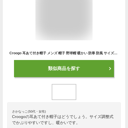
Croogo 耳あて付き帽子 メンズ 帽子 野球帽 暖かい 防寒 防風 サイズ調整式 かっこいい カジュアル ぼうし ワークキャンプ 登山 アウトドア 自転車 ゴルフ トレッキング 旅行 敬老の日 男性用 秋冬 (G-GSDT4-ブラック)
類似商品を探す
さかなっこ(50代・女性)
Croogoの耳あて付き帽子はどうでしょう。サイズ調整式
でかぶりやすいですし、暖かいです。