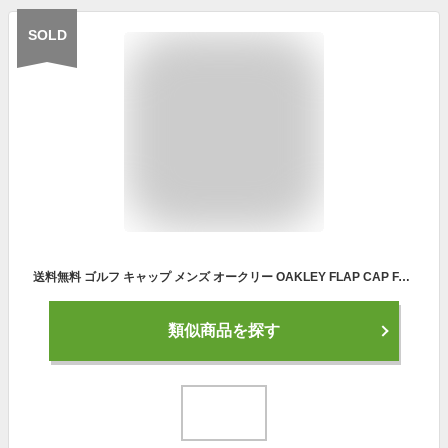
SOLD
送料無料 ゴルフ キャップ メンズ オークリー OAKLEY FLAP CAP FA 22.0 フラップ 耳あて ボア 帽子 GOLF ゴルフ ウェア コンペ 景品 プレゼント FOS901161 2022秋冬新作 得割10
類似商品を探す