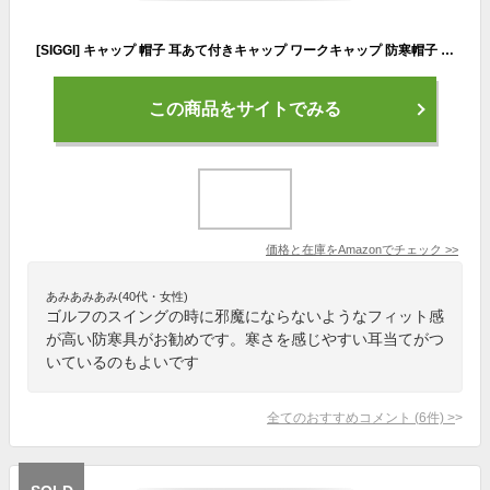
[SIGGI] キャップ 帽子 耳あて付きキャップ ワークキャップ 防寒帽子 イヤーマフキャップ 作業帽子 ミリタリーキャップ 秋 冬 暖かい 柔らか メンズ レディース スキー 登山 自転車 通学 雪かき 屋外作業 アウトドア 大きいサイズ 60 61 62㎝ ダークグレー
この商品をサイトでみる
価格と在庫を
Amazon
でチェック
>>
あみあみあみ(40代・女性)
ゴルフのスイングの時に邪魔にならないようなフィット感
が高い防寒具がお勧めです。寒さを感じやすい耳当てがつ
いているのもよいです
全てのおすすめコメント
(
6
件)
>