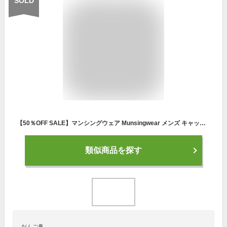
SOLD
【50％OFF SALE】マンシングウェア Munsingwear メンズ キャップ 耳当て付キャップ フリース調素材 保温 フリース耳当て エンボス加工 立体ロゴ刺繍 ゴルフ
類似商品を探す
だんご鼻