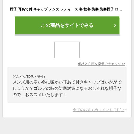
帽子 耳あて付 キャップ メンズ レディース 冬 秋冬 防寒 防寒帽子 ロゴ イヤーマフ 耳あて付き帽子 耳当て付き帽子 おしゃれ スポーツ ゴルフ アウトドア 釣り レジャー 男女兼用 ブラック グレー ブラウン 冬物
この商品をサイトでみる
価格と在庫を
楽天
でチェック
>>
どんどん(50代・男性)
メンズ用の寒い冬に暖かい耳あて付きキャップはいかがで
しょうか？ゴルフの時の防寒対策になるおしゃれな帽子な
ので、おススメいたします！
全てのおすすめコメント
(
4
件)
>