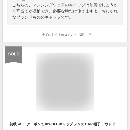
こちらの、マンシングウェアのキャップは如何でしょうか
？耳当てが収納でき、必要な時だけ使えますよ。おしゃれ
なブランドもののキャップです。
全てのおすすめコメント（2件）
SOLD
初秋SALE クーポンで30%OFF キャップ メンズ CAP 帽子 アウトドア ゴルフ 防寒 イヤーマフ 秋冬 ランニグ帽子 登山 釣り スポーツ 野球帽 通勤 ニット帽 ニット コットンニット キャスケット 耳当て スノボ テニス つば広 ウォーキング キャンプ 厚手 イヤーフラップ