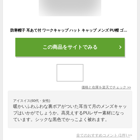
防寒帽子 耳あて付 ワークキャップ ハット キャップ メンズ PU帽 ゴルフ 秋冬 あったか 防寒 ゴルフ かっこいい おしゃれ シンプル
この商品をサイトでみる
価格と在庫を
楽天
でチェック
>>
アイスイス(60代・女性)
暖かいふわふわな裏ボアがついた耳当て月のメンズキャッ
プはいかがでしょうか。高見えするPUレザー素材になっ
ています。シックな黒色でかっこよく被れます。
全てのおすすめコメント
(
1
件)
>