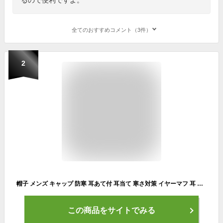
全てのおすすめコメント（3件）
2
帽子 メンズ キャップ 防寒 耳あて付 耳当て 寒さ対策 イヤーマフ 耳 秋冬 メンズ レディース ランニグ帽子 折り畳み 犬散歩 アウトドア 登山 釣り ゴルフ スポーツ 日よけ 野球帽 男女兼用 冬物
この商品をサイトでみる