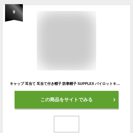
9
キャップ 耳当て 耳当て付き帽子 防寒帽子 SUPPLEX パイロットキャップ マスク付き フライトキャップ パイロット帽 フェイクファー ファーキャップ 帽子 耳あて付 裹起毛 ファー 防寒 あったか 防風 冬 メンズ ゴルフ カジュアル 釣り 遠足 スキー 雪遊び 登山
この商品をサイトでみる