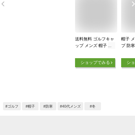
送料無料 ゴルフキャ
帽子 
ップ メンズ 帽子 耳
プ 防寒
当て付 暖か裏起毛
当て 
ゴルフウェア 小物
ーマフ 
ショップでみる
ショ
イヤーマフ 秋冬 防
ズ レ
寒 2WAY キルティン
ニグ帽
グ フェルト 通販 新
犬散歩
作 おすすめ 秋 冬 ト
登山 釣
ップイズム
ポーツ
帽 男
ゴルフ
帽子
防寒
40代メンズ
冬