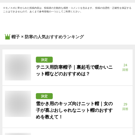
※
モノスポ
に寄せられた投稿内容は、投稿者の主観的な感想・コメントを含みます。 投稿の信憑性・正確性を保証する
ことはできませんので、あくまで参考情報の一つとしてご利用ください。
帽子 × 防寒
の人気おすすめランキング
決定
24
テニス用防寒帽子｜裏起毛で暖かいニ
回答
ット帽などのおすすめは？
決定
雪かき用のキッズ向けニット帽｜女の
29
回答
子が喜ぶおしゃれなニット帽のおすす
めを教えて！