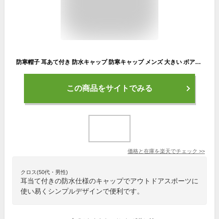
防寒帽子 耳あて付き 防水キャップ 防寒キャップ メンズ 大きい ボアキャップ 野球帽 野球キャップ 釣り 登山 日よけ スポーツ アウトドア ゴルフ フェス 防風 フリースライニング おしゃれ シンプル 秋冬 父の日ギフト クリスマス プレゼント
この商品をサイトでみる
価格と在庫を
楽天
でチェック
>>
クロス(50代・男性)
耳当て付きの防水仕様のキャップでアウトドアスポーツに
使い易くシンプルデザインで便利です。