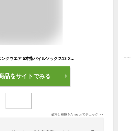
[アシックス] トレーニングウエア 5本指パイルソックス13 XAS158 [メンズ] ブラック/ホワイト 日本 26 (日本サイズM相当)
商品をサイトでみる
価格と在庫を
Amazon
でチェック
>>