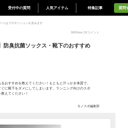
受付中の質問
人気アイテム
特集記事
質問
ージはプロモーションを含みます
969
View
19
コメント
】防臭抗菌ソックス・靴下のおすすめ
あるおすすめを教えてください！もともと汗っかき体質で、
すぐに靴下をダメにしてしまいます。ランニング向けのスポ
を教えてください！
モノスポ編集部