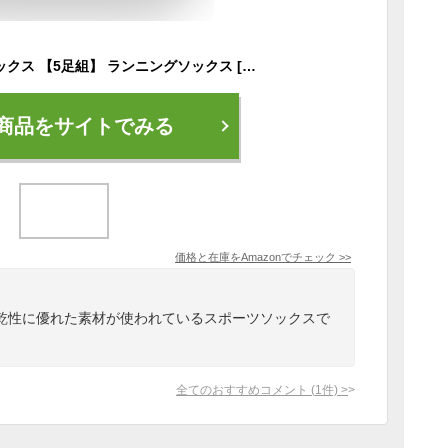
MEIKAN スポーツソックス 【5足組】 ランニングソックス [抗菌防臭・吸汗速乾]フィットネス・トレーニングソックス
商品をサイトでみる
価格と在庫を
Amazon
でチェック
>>
乾性に優れた素材が使われているスポーツソックスで
全てのおすすめコメント
(
1
件)
>