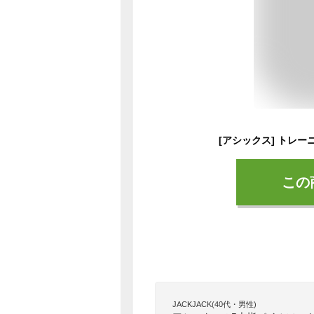
この
JACKJACK(40代・男性)