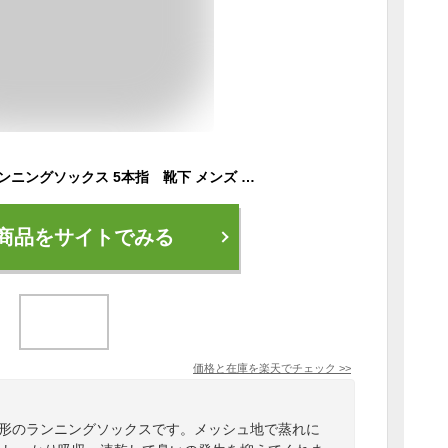
＼P5倍確定／3D ランニングソックス 5本指 靴下 メンズ レディース スポーツソックス 抗菌防臭 吸水速乾 くつした くつ下 フィットネス
商品をサイトでみる
価格と在庫を
楽天
でチェック
>>
成形のランニングソックスです。メッシュ地で蒸れに