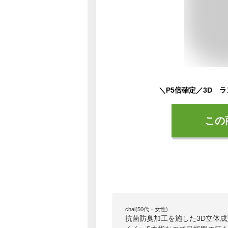
この
chai(50代・女性)
抗菌防臭加工を施した3D立体