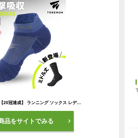
＼5%OFFクーポン／【20冠達成】 ランニング ソックス レディース メンズ キッズ スポーツ 靴下 厚手 トレラン ソックス 子供用 ジュニア マラソン ジョギング ウォーキング サッカー テニス 衝撃吸収 吸汗 速乾 通気性 脱げにくい 靴ずれ 防止 抗菌 防臭
商品をサイトでみる