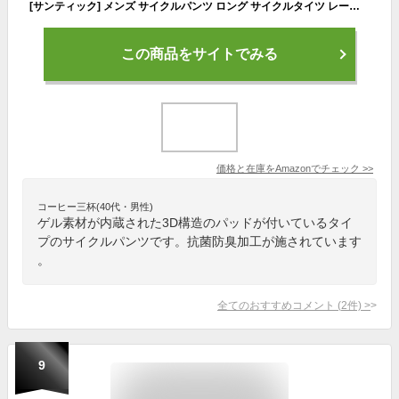
[サンティック] メンズ サイクルパンツ ロング サイクルタイツ レーサーパンツ パッド付 自転車ウェア ロードバイク サイクリング（ブラック XL）
この商品をサイトでみる
価格と在庫を
Amazon
でチェック
>>
コーヒー三杯(40代・男性)
ゲル素材が内蔵された3D構造のパッドが付いているタイ
プのサイクルパンツです。抗菌防臭加工が施されています
。
全てのおすすめコメント
(
2
件)
>
9