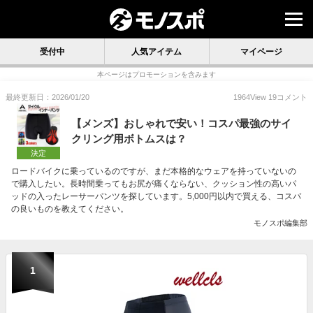
受付中
人気アイテム
マイページ
本ページはプロモーションを含みます
最終更新日：2026/01/20
1964
View
19
コメント
【メンズ】おしゃれで安い！コスパ最強のサイ
クリング用ボトムスは？
決定
ロードバイクに乗っているのですが、まだ本格的なウェアを持っていないの
で購入したい。長時間乗ってもお尻が痛くならない、クッション性の高いパ
ッドの入ったレーサーパンツを探しています。5,000円以内で買える、コスパ
の良いものを教えてください。
モノスポ編集部
1