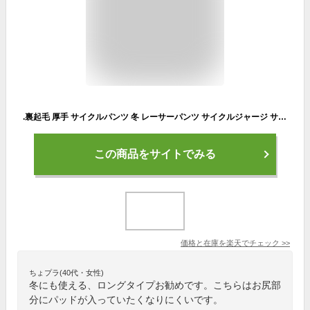
.裏起毛 厚手 サイクルパンツ 冬 レーサーパンツ サイクルジャージ サイクリング パンツ サイクルウエア メンズ 男性 防寒 防風 パッド付き ロング 冬用 3Dパッド ロングタイツ 5℃-10℃ ディープウインター deep winter 自転車 ウエア タイツ
この商品をサイトでみる
価格と在庫を
楽天
でチェック
>>
ちょプラ(40代・女性)
冬にも使える、ロングタイプお勧めです。こちらはお尻部
分にパッドが入っていたくなりにくいです。