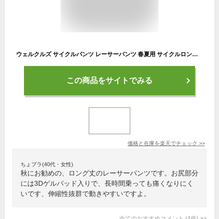
ウェルクルズ サイクルパンツ レーサーパンツ 春夏用 サイクルロングタイツ メンズ 自転車 3Dゲルパッド付 サイクリングパンツ ブラック サイクルウェア サイクルジャージ ロードバイク サイクリング レーパン 自転車ウェア おしゃれ カジュアル 通気性 伸縮性 WL-BB017
この商品をサイトでみる
価格と在庫を
楽天
でチェック
>>
ちょプラ(40代・女性)
秋にお勧めの、ロング丈のレーサーパンツです。お尻部分
には3Dゲルパッド入りで、長時間乗っても痛くなりにく
いです、伸縮性抜群で動きやすいですよ。
全てのおすすめコメント
(
4
件)
>