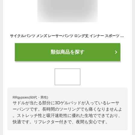
サイクルパンツ メンズ レーサーパンツ ロング丈 インナー スポーツ 3Dゲルパッド 柔軟性 痛み軽減 通気 速乾 インナーパンツ 伸縮性 自転車用 スポーツレギンス 衝撃吸収 抗菌防臭 ロードバイク クロスバイク ブラック グレー 大きいサイズ 送料無料
類似商品を探す
RRgypsies(60代・男性)
サドルが当たる部分に3Dゲルパッドが入っているレーサ
ーパンツです。長時間のツーリングでも痛くなりませんよ
。ストレッチ性と吸汗速乾性に優れた生地でできており、
快適です。リフレクター付きで、夜間も安心です。