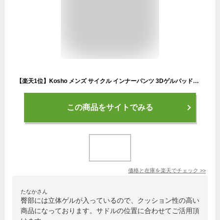
【楽天1位】Kosho メンズ サイクル インナーパンツ 3Dゲルパッド付 サイクルパンツ サイクリングパンツ ロードバイク 自転車 サイクルジャージ サイクルウェア レーサーパンツ サイクリング 無地 自転車ウェア インナーウェア レーパン 吸汗速乾 通気性 伸縮性 WL-BB001
この商品をサイトでみる
価格と在庫を
楽天
でチェック
>>
たなかさん
臀部には立体ゲルが入っているので、クッション性の高い
商品になっております。サドルの位置に合わせてご活用頂