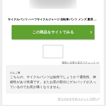
サイクルパンツ ハーフサイクルジャージ 自転車パンツ メンズ 夏用 短パン ハーフパンツ 送料無料 ロードバイク クロスバイク 衝撃吸収 ゲル入りパッド お尻の痛み軽減 レーサーパンツ 黒 通気性 伸縮性 自転車 サイクリング ウェア パンツ
この商品をサイトでみる
価格と在庫を
楽天
でチェック
>>
だんご鼻
こちらの、サイクルパンツは如何でしょうか？通気性、伸
縮性があり快適です。またお尻の部分にゲルパッドが入っ
ているのでお尻が痛くなりません。
全てのおすすめコメント
(
1
件)
>