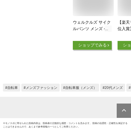
ウェルクルズ サイク
【楽天
ルパンツ メンズ ゲ
位入賞
ルパッド付 レーサー
クルパ
パンツ 9カラー サイ
パンツ
ショップでみる
ショ
クルジャージ サイク
サイク
ルウェア サイクリン
車 3D
グパンツ サイクルシ
ッド, L
ョーツ 自転車 ロー
ドバイク サイクリン
グ 春夏用 Wellcls
WL-BB053 【楽天倉
自転車
メンズファッション
自転車服（メンズ）
20代メンズ
庫出荷】
※
モノスポ
に寄せられた投稿内容は、投稿者の主観的な感想・コメントを含みます。 投稿の信憑性・正確性を保証する
ことはできませんので、あくまで参考情報の一つとしてご利用ください。