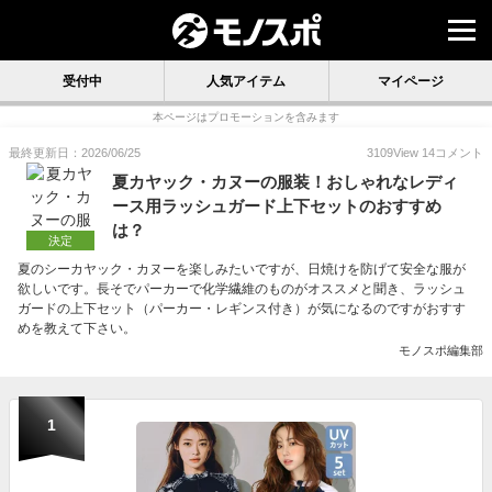
受付中
人気アイテム
マイページ
本ページはプロモーションを含みます
最終更新日：2026/06/25
3109
View
14
コメント
夏カヤック・カヌーの服装！おしゃれなレディ
ース用ラッシュガード上下セットのおすすめ
は？
決定
夏のシーカヤック・カヌーを楽しみたいですが、日焼けを防げて安全な服が
欲しいです。長そでパーカーで化学繊維のものがオススメと聞き、ラッシュ
ガードの上下セット（パーカー・レギンス付き）が気になるのですがおすす
めを教えて下さい。
モノスポ編集部
1