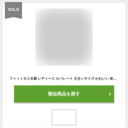
SOLD
フィットネス水着 レディース セパレート 大きいサイズ かわいい 体型カバー 陸両用 セット スポーツウェア 4点セット ラッシュガード 長袖 ノンワイヤー トップス スカート レギンス 上下 フィットネスウェア バスト 盛れる UVカット 紫外線カット
類似商品を探す