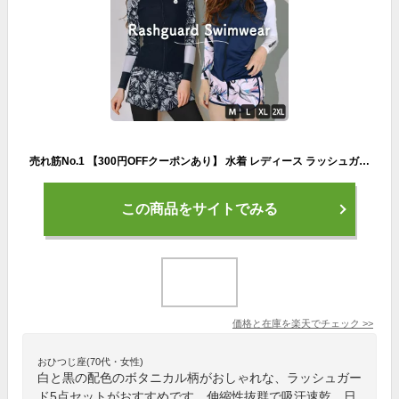
売れ筋No.1 【300円OFFクーポンあり】 水着 レディース ラッシュガード セット 上下セット セットアップ メンズ 体型カバー おしゃれ 長袖 5点セット フィットネス プール セパレート タンクトップ レギンス ショートパンツ 黒 ブラック かわいい
この商品をサイトでみる
価格と在庫を
楽天
でチェック
>>
おひつじ座(70代・女性)
白と黒の配色のボタニカル柄がおしゃれな、ラッシュガー
ド5点セットがおすすめです。伸縮性抜群で吸汗速乾、日