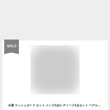
SOLD
水着 ラッシュガード セット メンズ3点/レディース5点セット ペアルック 長袖 uv レギンス ハーフパンツ 上下セット シュノーケリング レディース 体型カバー セパレート 大きいサイズ 日焼け止め 水泳 水遊び 夏 夏対策 海 プール ハワイ 旅行 おしゃれ 暑さ対策