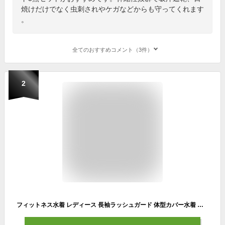
焼けだけでなく虫刺されやケガなどからも守ってくれます
。
全てのおすすめコメント（3件）
2
フィットネス水着 レディース 長袖ラッシュガード 体型カバー水着 スポーツブラ レギンス パーカー 5点上下セット オトナ女子 ママ水着 ミセス 30代 40代 50代 かわいい フィットネスウェア 二の腕 お腹 お尻 太もも 脚 カバーアップ 水陸両用 露出控えめ