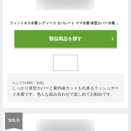
フィットネス水着 レディース セパレート ママ水着 体型カバー水着 ラッシュガード 長袖 レギンス 6点上下セット ぽっちゃり ママ水着 20代 30代 40代 50代 かわいい 大きいサイズ 3L 4L 5L 6L 紫外線対策 オトナ女子 脚 二の腕 太もも お尻 お腹 カバーアップ 露出控えめ
類似商品を探す
ちょプラ(40代・女性)
しっかり体型カバーと紫外線カットも出来るラッシュガー
ド水着です。色んな組み合わせで楽しめてお勧めです。
SOLD