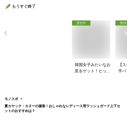
もうすぐ終了
受付中
受付
韓国女子みたいなお
【ス
尻をゲット！ヒップ
手パ
パッドのおすすめ
ース
は？
を教
モノスポ
夏カヤック・カヌーの服装！おしゃれなレディース用ラッシュガード上下セ
ットのおすすめは？