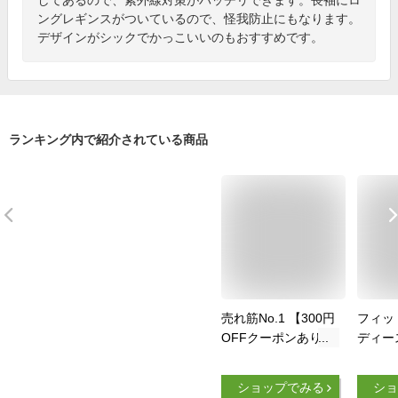
ングレギンスがついているので、怪我防止にもなります。
デザインがシックでかっこいいのもおすすめです。
ランキング内で紹介されている商品
売れ筋No.1 【300円
フィッ
OFFクーポンあり】
ディー
水着 レディース ラ
ュガー
ッシュガード セット
水着 
ショップでみる
ショ
上下セット セットア
レギン