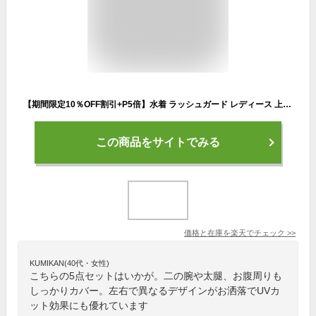
【期間限定10％OFF割引+P5倍】水着 ラッシュガード レディース 上下セット 体型カバー おしゃれ 長袖 セットアップ 5点セット フィットネス プール セパレート タンクトップ レギンス ショートパンツ シンプル ネイビー フードなし かわいい カップ付き
この商品をサイトでみる
価格と在庫を
楽天
でチェック
>>
KUMIKAN(40代・女性)
こちらの5点セットはいかが。二の腕や太腿、お腹周りも
しっかりカバー。左右で異なるデザインがお洒落でUVカ
ット効果にも優れています