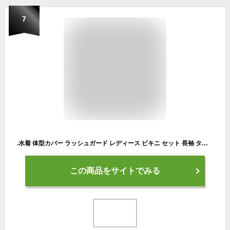
7
.水着 体型カバー ラッシュガード レディース ビキニ セット 長袖 タンキニ 体型カバー水着 30代 40代 50代 カップ付き 3点セット セパレート レギンス フィットネス 水着 ビキニ 上下セット ママ水着 日焼け防止 uvカット おしゃれ カップ付き ロング サーフィン
この商品をサイトでみる