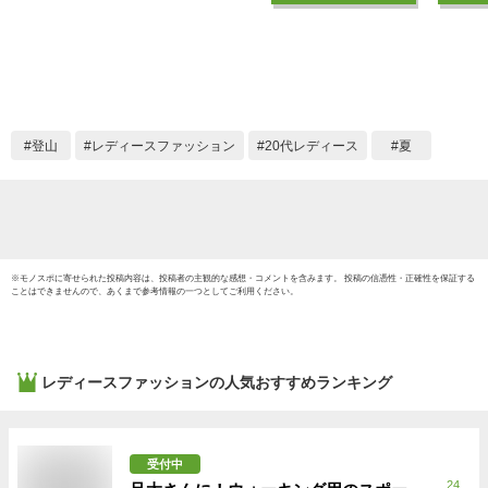
ップ メンズ 体型カ
点上下
バー おしゃれ 長袖 5
女子 
点セット フィットネ
ス 30代
ス プール セパレー
かわい
ト タンクトップ レ
スウェ
ギンス ショートパン
腹 お尻
登山
レディースファッション
20代レディース
夏
ツ 黒 ブラック かわ
バーア
いい
露出控
※
モノスポ
に寄せられた投稿内容は、投稿者の主観的な感想・コメントを含みます。 投稿の信憑性・正確性を保証する
ことはできませんので、あくまで参考情報の一つとしてご利用ください。
レディースファッション
の人気おすすめランキング
受付中
24