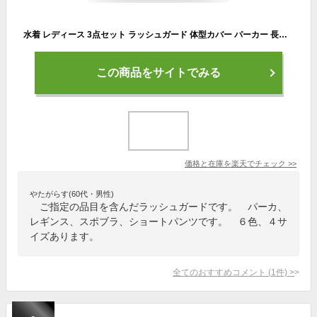
水着 レディース 3点セット ラッシュガード 体型カバー パーカー 長袖 スポーツブラ パッド付き ショートパンツ レギンス フィットネス ヨガウェア 上下 ママ 20代 30代 40代 水着新作 S M L LL
この商品をサイトでみる
価格と在庫を
楽天
でチェック
>>
やたがらす(60代・男性)
ご指定の品目を含んだラッシュガードです。 パーカ、
レギンス、スポブラ、ショートパンツです。 ６色、４サ
イズあります。
全てのおすすめコメント
(
1
件)
>