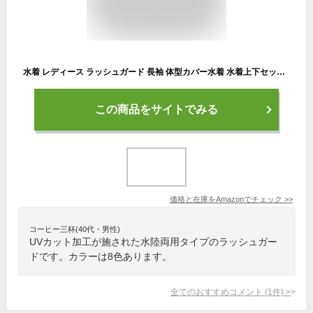
水着 レディース ラッシュガード 長袖 体型カバー水着 水着上下セット 女性 ママ水着 フィットネス水着 UVカット 速乾 水陸両用 豪華5点セット BJ018グレー M
この商品をサイトでみる
価格と在庫を
Amazon
でチェック
>>
コーヒー三杯(40代・男性)
UVカット加工が施された水陸両用タイプのラッシュガー
ドです。カラーは8色あります。
全てのおすすめコメント
(
1
件)
>