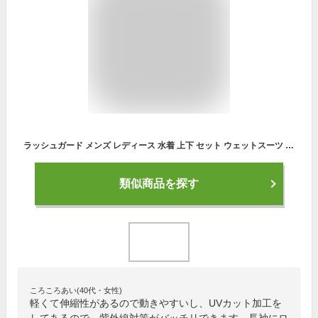
ラッシュガード メンズ レディース 水着 上下 セット ウェットスーツ 長袖 レギンス サーフパンツ フィットネス 男性 女性 温泉 ビーチ 水泳 スイミング UVカット 吸汗 速乾 メンズ3点セット レディース5点セット Ys factory
類似商品を探す
ころころあい(40代・女性)
軽くて伸縮性があるので動きやすいし、UVカット加工を
してあるので、紫外線対策がバッチリできます。長袖にロ