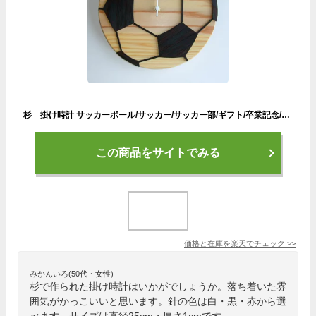
杉 掛け時計 サッカーボール/サッカー/サッカー部/ギフト/卒業記念/卒団記念/CLOCK/木の掛け時計/サッカーボールの掛け時計 /木工※送料無料※【smtb-KD】
この商品をサイトでみる
価格と在庫を
楽天
でチェック
>>
みかんいろ(50代・女性)
杉で作られた掛け時計はいかがでしょうか。落ち着いた雰
囲気がかっこいいと思います。針の色は白・黒・赤から選
べます。サイズは直径25cm・厚さ1cmです。