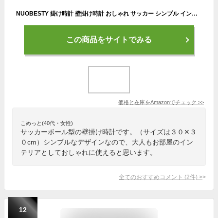
NUOBESTY 掛け時計 壁掛け時計 おしゃれ サッカー シンプル インテリア 静音 かわいい 寝室 子供 自宅 部屋 飾り プレゼント 人気 直径30cm
この商品をサイトでみる
価格と在庫を
Amazon
でチェック
>>
こめっと(40代・女性)
サッカーボール型の壁掛け時計です。（サイズは３０✕３
０cm）シンプルなデザインなので、大人もお部屋のイン
テリアとしておしゃれに使えると思います。
全てのおすすめコメント
(
2
件)
>
12