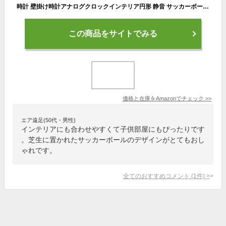
時計 壁掛け時計アナログクロックインテリア円形 静音 サッカーボールコーナーキックスタジアムアリーナの劇的な写真 印刷 掛置兼用フラットフェイス 家寝室居間 直径25cm 部屋装飾
この商品をサイトでみる
価格と在庫を
Amazon
でチェック
>>
エア遠足(50代・男性)
インテリアにも合わせやすくて子供部屋にもぴったりです
。芝生に置かれたサッカーボールのデザインがとてもおし
ゃれです。
全てのおすすめコメント
(
1
件)
>