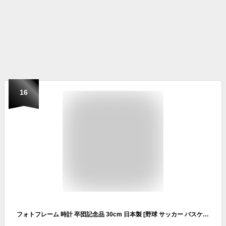
16
フォトフレーム 時計 卒団記念品 30cm 日本製 [野球 サッカー バスケットボール バレーボール][卒部記念品 卒業記念品 卒業祝い 記念品 部活 引退 監督 コーチ 顧問 先生 お礼 プレゼント ギフト 写真立て 置き時計 掛け時計 オリジナル印刷]