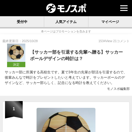
受付中
人気アイテム
マイページ
本ページはプロモーションを含みます
最終更新日：2025/10/28
1534
View
21
コメント
【サッカー部を引退する先輩へ贈る】サッカー
ボールデザインの時計は？
決定
サッカー部に所属する高校生です。夏で3年生の先輩が部活を引退するので、
後輩みんなで時計をプレゼントしたいと考えています。サッカーボールのデ
ザインなど、サッカー部らしく、記念になる時計を教えてください。
モノスポ編集部
1