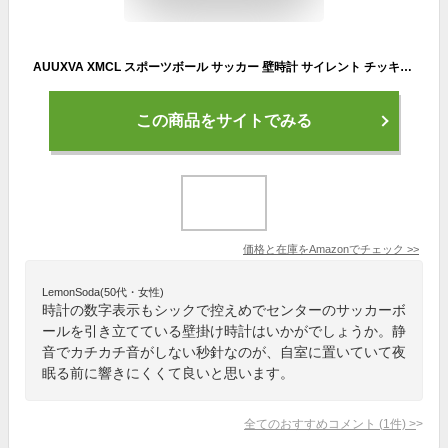
AUUXVA XMCL スポーツボール サッカー 壁時計 サイレント チッキングなし ラウンドクロック 寝室 リビングルーム オフィス ホームデコレーション
この商品をサイトでみる
価格と在庫を
Amazon
でチェック
>>
LemonSoda(50代・女性)
時計の数字表示もシックで控えめでセンターのサッカーボ
ールを引き立てている壁掛け時計はいかがでしょうか。静
音でカチカチ音がしない秒針なのが、自室に置いていて夜
眠る前に響きにくくて良いと思います。
全てのおすすめコメント
(
1
件)
>