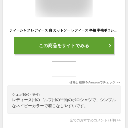
ティーシャツ レディース 白 カットソー レディース 半袖 半袖ポロシャツ レディース 無地 ゴルフウェア テニスウエア スポーツポロ カットソー スリムフィット ポロシャツ 普段着 日常着 部屋着 通学 通勤（XL/ブラック）
この商品をサイトでみる
価格と在庫を
Amazon
でチェック
>>
クロス(50代・男性)
レディース用のゴルフ用の半袖のポロシャツで、シンプル
なネイビーカラーで着こなしやすいです。
全てのおすすめコメント
(
1
件)
>