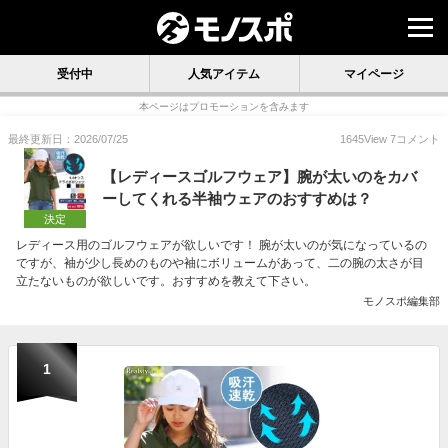
受付中
人気アイテム
マイページ
本ページはプロモーションを含みます
最終更新日：2026/07/25
1645
View
7
コメント
【レディースゴルフウェア】腕が太いのをカバ
ーしてくれる半袖ウェアのおすすめは？
決定
レディース用のゴルフウェアが欲しいです！ 腕が太いのが気になっているの
ですが、袖が少し長めのものや袖にボリュームがあって、二の腕の太さが目
立たないものが欲しいです。おすすめを教えて下さい。
モノスポ編集部
1