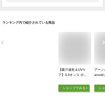
ランキング内で紹介されている商品
【吸汗速乾＆UVケ
アーノ
ア】4.4オンス ポロ
arnold
シャツ 吸水 ドライ
フウェ
ボタンダウン 半袖
半袖 
ショップでみる
ショ
紫外線対策 ポケット
ビ柄半
ゴルフ 登山 レディ
AP220
ース メンズ 男女兼