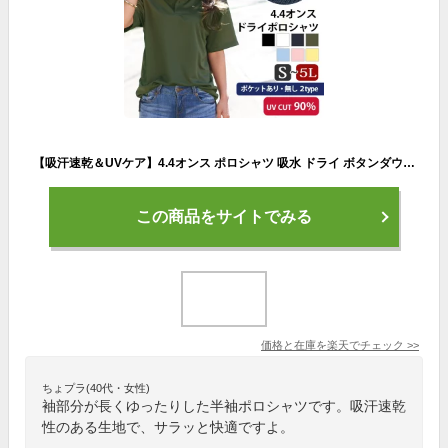
【吸汗速乾＆UVケア】4.4オンス ポロシャツ 吸水 ドライ ボタンダウン 半袖 紫外線対策 ポケット ゴルフ 登山 レディース メンズ 男女兼用 カジュアル スポーツ ユニフォーム 制服 ゴルフウェア 作業着 涼しい 夏用 大きいサイズ スクラブ 上 医療 盛夏服 メール便
この商品をサイトでみる
価格と在庫を
楽天
でチェック
>>
ちょプラ(40代・女性)
袖部分が長くゆったりした半袖ポロシャツです。吸汗速乾
性のある生地で、サラッと快適ですよ。