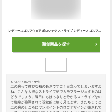
レディースゴルフウェア ポロシャツ ストライプ レディース ゴルフウェア ゴルフ ウエア トップス シャツ 半袖 高機能 吸汗 速乾 女性 刺繍 おしゃれ かわいい 可愛い レッド ホワイト スポーツ [ハニーバニー ゴルフ HunnyBunny GOLF]
類似商品を探す
もっぴろん(50代・女性)
二の腕って微妙な袖の長さですごく目立ってしまいますよ
ね。こんな大胆なストライプ柄でカモフラージュするのは
どうでしょう。遠目にもはっきりと分かるストライプなの
で縦線が強調されて視覚的に細く見えます。またちょうど
二の腕のところにワンポイントのロゴデザインが施されて