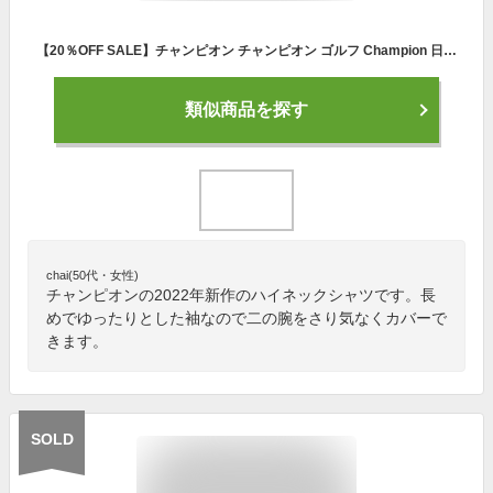
【20％OFF SALE】チャンピオン チャンピオン ゴルフ Champion 日本正規品 レディース ハイネックシャツ 半袖 モックネックシャツ ワッフル調素材 メッシュ衿 ストレッチ UVカット 速乾 裾長めリブ 裾スリット NYアップリケ 2022 春夏 新作 ゴルフウェア
類似商品を探す
chai(50代・女性)
チャンピオンの2022年新作のハイネックシャツです。長
めでゆったりとした袖なので二の腕をさり気なくカバーで
きます。
SOLD