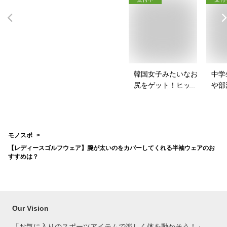
韓国女子みたいなお
中学
尻をゲット！ヒップ
や部
パッドのおすすめ
めの
は？
モノスポ
【レディースゴルフウェア】腕が太いのをカバーしてくれる半袖ウェアのお
すすめは？
Our Vision
「お気に入りのスポーツアイテムで
楽しく体を動かそう！」