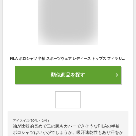
FILA ポロシャツ 半袖 スポーツウェア レディース トップス フィラ UV対策 紫外線対策 吸汗速乾 テニス ゴルフ スポーツ フィットネス フィットネスウェア ワンポイント ロゴ カジュアル プレゼント おしゃれ LL 大きいサイズ *2
類似商品を探す
アイスイス(60代・女性)
袖が比較的長めで二の腕もカバーできそうなFILAの半袖
ポロシャツはいかがでしょうか。吸汗速乾性もあり汗をか