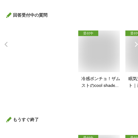
回答受付中の質問
受付中
受付
冷感ポンチョ！ザム
眠気
ストのcool shader
ト｜
など人気のおすすめ
が覚
は？
のお
もうすぐ終了
受付中
受付