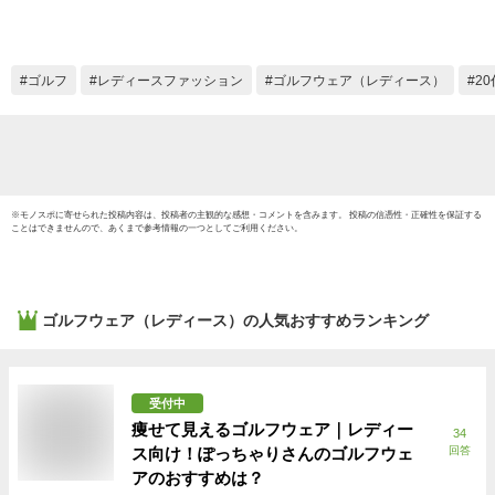
用 カジュアル スポ
ーツ ユニフォーム
制服 ゴルフウェア
作業着 涼しい 夏用
ゴルフ
レディースファッション
ゴルフウェア（レディース）
2
大きいサイズ スクラ
ブ 上 医療 盛夏服 メ
ール便
※
モノスポ
に寄せられた投稿内容は、投稿者の主観的な感想・コメントを含みます。 投稿の信憑性・正確性を保証する
ことはできませんので、あくまで参考情報の一つとしてご利用ください。
ゴルフウェア（レディース）
の人気おすすめランキング
受付中
痩せて見えるゴルフウェア｜レディー
34
ス向け！ぽっちゃりさんのゴルフウェ
回答
アのおすすめは？