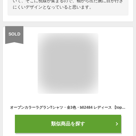
いて、そこに視線が集まるので、袖から出た腕に目が行き
にくいデザインとなっていると思います。
SOLD
オープンカラーラグランTシャツ・全3色・b02484 レディース 【tops】トップス 半袖 ハーフスリーブ 襟 ポロ襟 ラグランスリーブ 単色 無地 シンプル スウェット ゆったり パフスリーブ カジュアル 春 夏 韓国ファッション GOLFWEAR ゴルフウェア
類似商品を探す