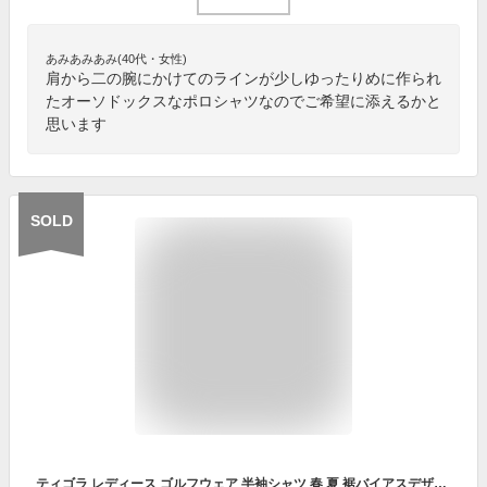
あみあみあみ(40代・女性)
肩から二の腕にかけてのラインが少しゆったりめに作られ
たオーソドックスなポロシャツなのでご希望に添えるかと
思います
SOLD
ティゴラ レディース ゴルフウェア 半袖シャツ 春 夏 裾バイアスデザインハイネックシャツ (TR-1H2152H) 吸汗速乾機能付き TIGORA