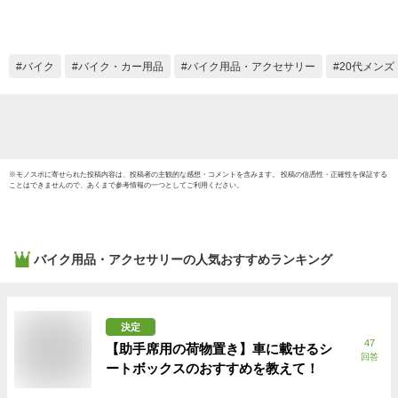
耐震GE
通 レ
98024
バイク
バイク・カー用品
バイク用品・アクセサリー
20代メンズ
※
モノスポ
に寄せられた投稿内容は、投稿者の主観的な感想・コメントを含みます。 投稿の信憑性・正確性を保証する
ことはできませんので、あくまで参考情報の一つとしてご利用ください。
バイク用品・アクセサリー
の人気おすすめランキング
決定
47
【助手席用の荷物置き】車に載せるシ
回答
ートボックスのおすすめを教えて！