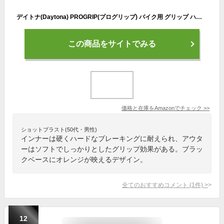
デイトナ(Daytona) PROGRIP(プログリップ) バイク用 グリップ ハンドル径φ22.2用 120mm 耐振ゲル エンド貫通 601タイプ レッド 98024
この商品をサイトでみる
価格と在庫を
Amazon
でチェック
>>
ショットブラスト(50代・男性)
インナーは硬くハードなブレーキングに耐えられ、アウタ
ーはソフトでしっかりとしたグリップ効果がある。ブラッ
クベースにオレンジが映えるデザイン。
全てのおすすめコメント
(
1
件)
>
12