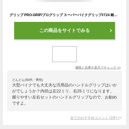
グリップ PRO-GRIP/プログリップ スーパーバイクグリップ#724 耐震GEL 内径:左22mm 右25mm ×120mm 貫通 HONDA/YAMAHA/SUZUKI グリップ 左右セット デイトナ DAYTONA あす楽対応
この商品をサイトでみる
価格と在庫を
楽天
でチェック
>>
どんどん(50代・男性)
大型バイクでも大丈夫な汎用品のハンドルグリップはいか
がでしょうか？内径は左22ミリ、右25ミリになります。
握りやすい左右セットのハンドルグリップなので、お勧め
ですよ。
全てのおすすめコメント
(
1
件)
>