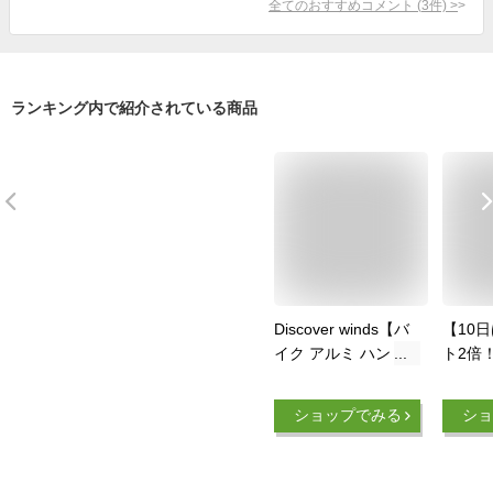
全てのおすすめコメント
(
3
件)
>
ランキング内で紹介されている商品
Discover winds【バ
【10
イク アルミ ハンド
ト2倍
ル バイクグリップ
DAYT
ラバー 汎用 デザイ
ハンド
ショップでみる
ショ
ン 左右セット 非貫
PRO-
通タイプ カスタム
リップ
ドレスアップ 】
イクグ