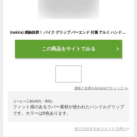
(nakira) 感触抜群！ バイク グリップ バーエンド 付属 アルミ ハンドル カスタム φ 22.2 mm オートバイ用 341 (パープル)
この商品をサイトでみる
価格と在庫を
Amazon
でチェック
>>
コーヒー三杯(40代・男性)
フィット感のあるラバー素材が使われたハンドルグリップ
です。カラーは8色あります。
全てのおすすめコメント
(
1
件)
>