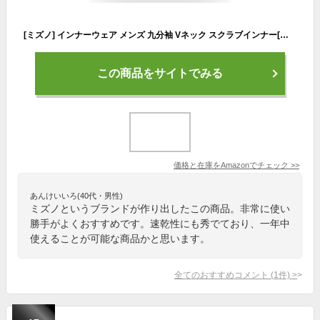
[ミズノ] インナーウェア メンズ 九分袖 Vネック スクラブインナー[ストレッチ/吸汗速乾]一年中爽やか ベーシック3色 MZ0155 ブラック L
この商品をサイトでみる
価格と在庫を
Amazon
でチェック
>>
あんけいいろ(40代・男性)
ミズノというブランドが作り出したこの商品。非常に使い
勝手がよくおすすめです。速乾性にも秀でており、一年中
使えることが可能な商品かと思います。
全てのおすすめコメント
(
1
件)
>