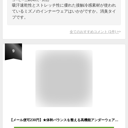
吸汗速乾性とストレッチ性に優れた接触冷感素材が使われ
ているミズノのインナーウェアはいかがですか。消臭タイ
プです。
全てのおすすめコメント
(
1
件)
>
9
【メール便可230円】★体幹バランスを整える高機能アンダーウェア★【ヨネックス YONEX】【ウェア】 ハイネック半袖シャツ フィットネスモデル メンズ レディース 男女兼用 インナーウェア スポーツ 部活 練習 テニス バドミントン STB-F1007 [211029] 父の日 プレゼント