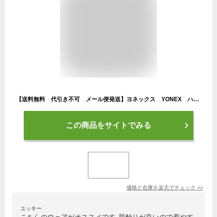
【送料無料 代引き不可 メール便発送】ヨネックス YONEX ハイネック長袖シャツ STB-F1008 男女兼用 バドミントン テニス フィットネス ラケットスポーツ 日本バドミントン協会審査合格品
この商品をサイトでみる
価格と在庫を
楽天
でチェック
>>
ユッキー
こちらのウェアがオススメです｡肌触りが良いので着やす