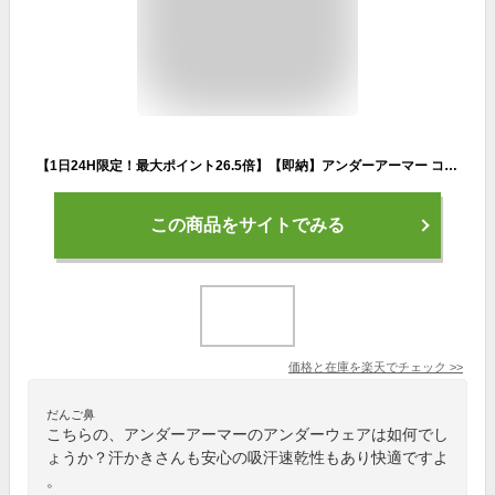
【1日24H限定！最大ポイント26.5倍】【即納】アンダーアーマー コールドギア アーマー ロングスリーブ モック (1346864) メンズ 長袖 インナー 大きいサイズ 防寒 コンプレッション サッカー 野球 テニス 冬 ハイネック ゴルフ ランニング 3XL スポーツ バスケ
この商品をサイトでみる
価格と在庫を
楽天
でチェック
>>
だんご鼻
こちらの、アンダーアーマーのアンダーウェアは如何でし
ょうか？汗かきさんも安心の吸汗速乾性もあり快適ですよ
。