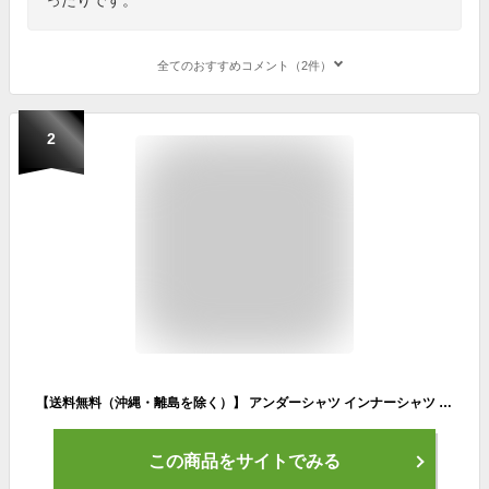
全てのおすすめコメント（2件）
2
【送料無料（沖縄・離島を除く）】 アンダーシャツ インナーシャツ スポーツシャツ スポーツウエア Tシャツ 半袖 メンズ UVカット パワーストレッチ ラウンドネック 丸首 吸汗速乾 防臭 野球 陸上 ランニングシャツ テニス サッカー バスケ ゴルフ コンプレッショントップス
この商品をサイトでみる