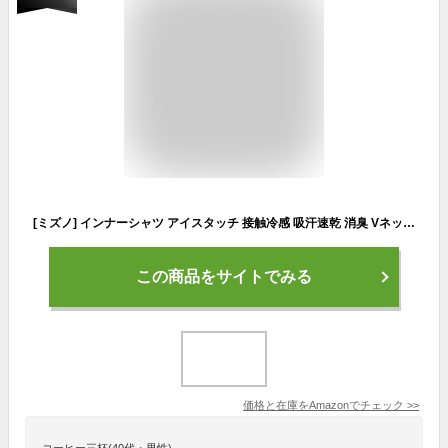
[ミズノ] インナーシャツ アイスタッチ 接触冷感 吸汗速乾 消臭 Vネック 半袖シャツ 肌着 アンダーウェア C2JAA103 メンズ グレージュ(23年モデル) M
この商品をサイトでみる
価格と在庫を
Amazon
でチェック
>>
コーヒー三杯(40代・男性)