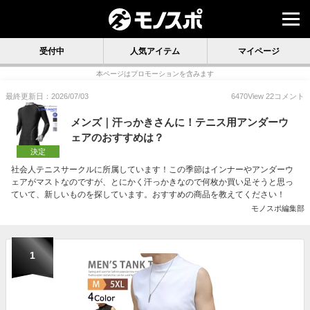
受付中
人気アイテム
マイページ
本ページはプロモーションを含みます
最終更新日：2026/07/03
6470
View
22
コメント
メンズ｜汗っかきさんに！テニス用アンダーウ
ェアのおすすめは？
決定
社会人テニスサークルに所属しています！この季節はインナーやアンダーウ
ェアがマストなのですが、とにかく汗っかきなので何枚か買い足そうと思っ
ていて、新しいものを探しています。おすすめの商品を教えてください！
モノスポ編集部
1