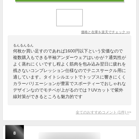
価格と在庫を
楽天
でチェック
>>
るんるんるん
何枚か買い足すのであれば1600円以下という安価なので
複数購入もできる半袖アンダーウェアはいかが？通気性が
よく蒸れにくいですし程よく筋肉を包み込み翌日に疲れを
残さないコンプレッション仕様なのでテニスサークル用に
適しています。タイトシルエットでトップスに響きにくく
カラーバリエーションが豊富でスポーティーでおしゃれな
デザインなのでモチベが上がるのでは？UVカットで紫外
線対策ができるところも魅力的です
全てのおすすめコメント
(
1
件)
>
8