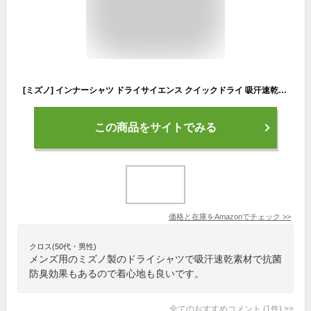
[ミズノ] インナーシャツ ドライサイエンス クイックドライ 吸汗速乾 抗菌防臭 ノースリーブ C2JA0L07 メンズ ベイパーシルバー M
この商品をサイトでみる
価格と在庫を
Amazon
でチェック
>>
クロス(50代・男性)
メンズ用のミズノ製のドライシャツで吸汗速乾素材で抗菌
防臭効果もあるので着心地も良いです。
全てのおすすめコメント
(
1
件)
>