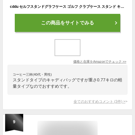
cddu セルフスタンドグラフケース ゴルフ クラブケース スタンド キャディバッグ メンズ レディース 練習用 大容量 超軽量 防水 ７本収納 フード ポケット ストラップ付き
この商品をサイトでみる
価格と在庫を
Amazon
でチェック
>>
コーヒー三杯(40代・男性)
スタンドタイプのキャディバッグですが重さ0.77キロの軽
量タイプなのでおすすめです。
全てのおすすめコメント
(
3
件)
>
9