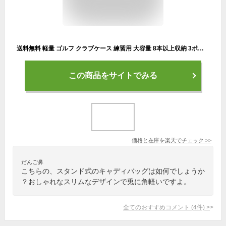
送料無料 軽量 ゴルフ クラブケース 練習用 大容量 8本以上収納 3ポケット ゴルフバッグ ゴルフケース ソフトケース 打ちっ放し キャディバッグ バッグイン メンズ レディース ユニセックス 男女兼用 折りたたみ キャディーバッグ 1年保証
この商品をサイトでみる
価格と在庫を
楽天
でチェック
>>
だんご鼻
こちらの、スタンド式のキャディバッグは如何でしょうか
？おしゃれなスリムなデザインで兎に角軽いですよ。
全てのおすすめコメント
(
4
件)
>