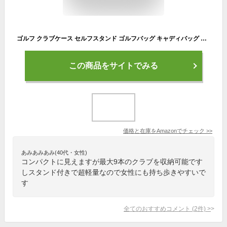
ゴルフ クラブケース セルフスタンド ゴルフバッグ キャディバッグ 全6色 最大9本収納可 防水加工 大型ポケット付き PU革 練習用 オシャレ 超軽量 低重心 安定感 GOLF シリーズ メンズ レディース
この商品をサイトでみる
価格と在庫を
Amazon
でチェック
>>
あみあみあみ(40代・女性)
コンパクトに見えますが最大9本のクラブを収納可能です
しスタンド付きで超軽量なので女性にも持ち歩きやすいで
す
全てのおすすめコメント
(
2
件)
>