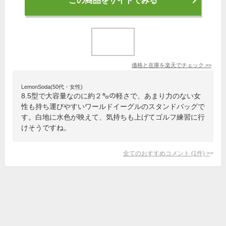
この商品をサイトでみる
価格と在庫を
楽天
でチェック
>>
LemonSoda(50代・女性)
8.5型で大容量なのに約２㌔の軽さで、あまり力のない女
性も持ち運びやすいワールドイーグルのスタンドバッグで
す。白地に水色が映えて、気持ちも上げてゴルフ練習に行
けそうですね。
全てのおすすめコメント
(
1
件)
>