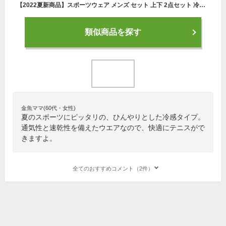
【2022夏新商品】スポーツウェア メンズ セット 上下 2点セット 冷感 夏服 大きいサイズ 半袖 Tシャツ ハーフパンツ ストレッチ トレーニングウェア ショートパンツ 通気性 速乾性 運動 テニス サッカー 体操 トレーニング ウォーキング sports wear 無地
類似商品を探す
金魚ママ(60代・女性)
夏のスポーツにピッタリの、ひんやりとした冷感タイプ。
通気性と速乾性を備えたウエアなので、快適にテニスがで
きますよ。
全てのおすすめコメント（2件）