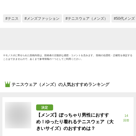
ル 
ドラ
S/M/L
テニス
メンズファッション
テニスウェア（メンズ）
50代メンズ
ズ/レ
トミン
※
モノスポ
に寄せられた投稿内容は、投稿者の主観的な感想・コメントを含みます。 投稿の信憑性・正確性を保証する
ことはできませんので、あくまで参考情報の一つとしてご利用ください。
テニスウェア（メンズ）
の人気おすすめランキング
決定
【メンズ】ぽっちゃり男性におすす
14
回答
め！ゆったり着れるテニスウェア（大
きいサイズ）のおすすめは？