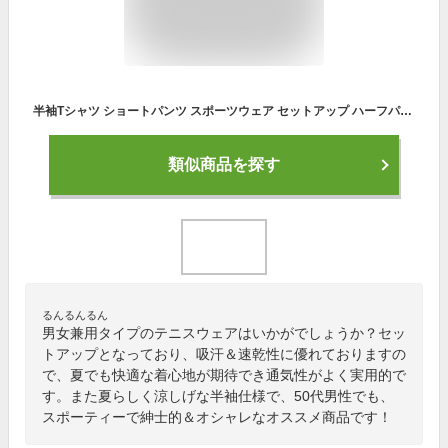
半袖Tシャツ ショートパンツ スポーツウェア セットアップ ハーフパンツ 2点上下セット メンズ レディース トップス カジュアル ランニングウェア 短パン 半ズボン 夏服 トレーニングウェア 吸汗 速乾 通気性 ファッション ランニング テニスウエア ゴルフウェア
類似商品を探す
るんるんるん
男女兼用タイプのテニスウェアはいかがでしょうか？セッ
トアップとなっており、吸汗＆速乾性に優れておりますの
で、夏でも快適な着心地が期待でき通気性がよく実用的で
す。また夏らしく涼しげな半袖仕様で、50代男性でも、
スポーティーで紳士的＆オシャレなオススメ商品です！