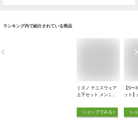
ランキング内で紹介されている商品
ミズノ テニスウェア
【S〜
上下セット メンズ
ット】
プラクティス+ゲー
ザイン
ムパンツ
テニス
ショップでみる
ショ
62JA9Z18+62JB700
ツ 【
1 MIZUNO
リント
袖 ポ
パン 