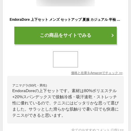
EndoraDore 上下セット メンズ セットアップ 夏服 カジュアル 半袖 パーカー 薄手 フード付き ハーフパンツ スポーツウエア
この商品をサイトでみる
価格と在庫を
Amazon
でチェック
>>
アニマグラ(50代・男性)
EndoraDoreの上下セットです。素材は80%ポリエステル
+20%スパンデックスで接触冷感・吸汗速乾・ストレッチ
性に優れているので、テニスにはピッタリかな思って選び
ました。サラッとした滑らかな肌触りで暑い日でも快適に
テニスができると思います。
全てのおすすめコメント
(
1
件)
>