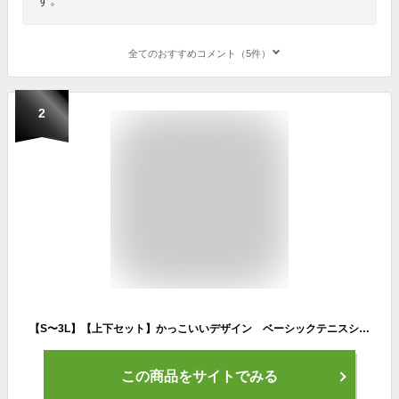
全てのおすすめコメント（5件）
2
【S〜3L】【上下セット】かっこいいデザイン ベーシックテニスシャツ＋パンツ 【オリジナルプリント対応】 半袖 ポロシャツ 短パン 無地 シンプル テニスウエア ドライ ライン S/M/L/LL/3L メンズ/レディース バトミントン
この商品をサイトでみる