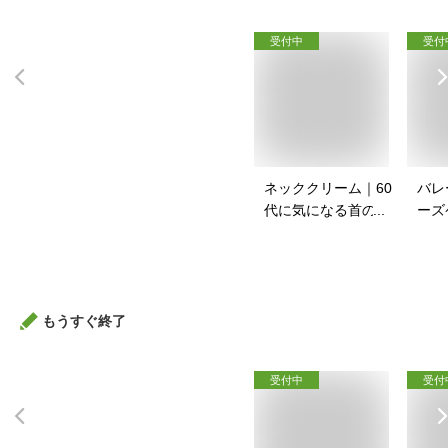
受付中
受付
ネッククリーム｜60
バレ
代に気になる首のシ
ーズ
ワに！ネッククリー
スポ
ムのおすすめは？
バッ
は？
もうすぐ終了
受付中
受付