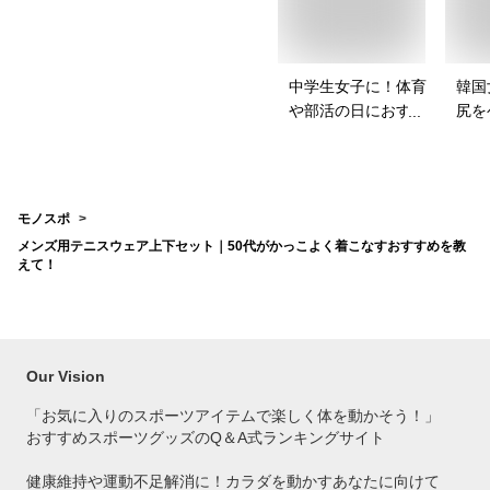
中学生女子に！体育
韓国
や部活の日におすす
尻を
めのスポブラは？
パッ
は？
モノスポ
メンズ用テニスウェア上下セット｜50代がかっこよく着こなすおすすめを教
えて！
Our Vision
「お気に入りのスポーツアイテムで
楽しく体を動かそう！」
おすすめスポーツグッズのQ＆A式ランキングサイト
健康維持や運動不足解消に！カラダを動かすあなたに向けて