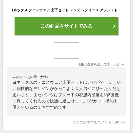
ヨネックス テニスウェア 上下セット メンズ レディース アシンメトリーTシャツ 半袖 + ベリークールハーフパンツ RWHI1601+1550 YONEX
この商品をサイトでみる
価格と在庫を
楽天
でチェック
>>
みかんいろ(50代・女性)
ヨネックスのテニスウェア上下セットはいかがでしょうか
。個性的なデザインがかっこよく大人男性にぴったりだと
思います。またパンツはプレー中の衣服内温度を約3度低
く保ってくれるので快適に過ごせます。UVカット機能も
備えているのでおすすめです。
全てのおすすめコメント
(
3
件)
>