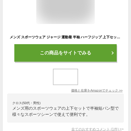
メンズ スポーツウェア ジャージ 運動着 半袖 ハーフジップ 上下セット ランニング テニス ゲートボール 2色組 春 夏 秋 AS-0410 SALOON EXPRESS サルーンエクスプレス しおり型ルーペ付 (M)
この商品をサイトでみる
価格と在庫を
Amazon
でチェック
>>
クロス(50代・男性)
メンズ用のスポーツウェアの上下セットで半袖短パン型で
様々なスポーツシーンで使えて便利です。
全てのおすすめコメント
(
1
件)
>