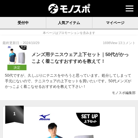
受付中
人気アイテム
マイページ
本ページはプロモーションを含みます
最終更新日：2024/10/29
1698
View
13
コメント
メンズ用テニスウェア上下セット｜50代がかっ
こよく着こなすおすすめを教えて！
決定
50代ですが、久しぶりにテニスをやろうと思っています。処分してしまって
手元にないので、テニスウェアの上下セットを買いたいです。50代メンズが
かっこよく着こなせるおすすめを教えて下さい！
モノスポ編集部
1