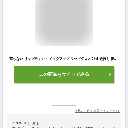
落ちない リップティント メイクアップ リップグロス 2in1 色持ち 韓国コスメ 高保湿成分 縦ジワカバー ダブルエンド【マット×水光ツヤ】口紅 防水 長時間キープ ギフト ルージュ リップティント プレゼント プチプラ
この商品をサイトでみる
価格と在庫を
楽天
でチェック
>>
クロス(50代・男性)