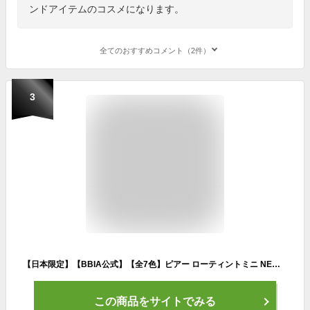
ンドアイテムのコスメになります。
全てのおすすめコメント（2件）
3
【日本限定】【BBIA公式】【全7色】ピアー ローティントミニ NEW グロウリップティント ウォーターティント ツヤティント 水光ティント 水彩画カラー 軽いテクスチャ ミニサイズ 水分ツヤ ウォーターリー 長時間維持 BBIA [一部使用期限1年未満品あり]
この商品をサイトでみる