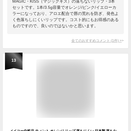
MAGIC・KISS（マジックキス）の落ちないリップ・3本
セットです。1本/3.5g容量でオレンジ/ピンク/イエローカ
ラーになっており、アロエ配合で唇の荒れを防ぎ、発色よ
く色落ちしにくいリップです。コスト的にもお得感のある
ものですので、良いのではないかと思います。
全てのおすすめコメント
(
1
件)
>
13
メイコー化粧品 ティント オレンジ リップ 落ちにくい 日本製 落ちない 唇に塗ると色が変化 落ちにくい口紅 ナチュラクター マジカルリップ 口紅 【ギフト対応】 【ソーシャルギフト対応】 プレゼント