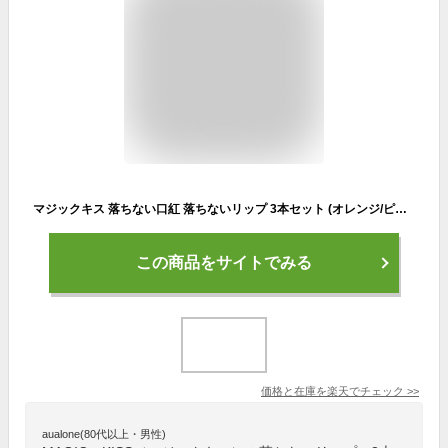
マジックキス 落ちない口紅 落ちないリップ 3本セット (オレンジ/ピンク/イエロー) 口紅 落ちない リップ リップティント MAGIC KISS WITH ALOE VERA HAWAII ハワイ コスメ ABC口紅 色が変わる口紅 マスク マスクにつかない口紅 おすすめ 落ちにくい口紅 プチプラ
この商品をサイトでみる
価格と在庫を
楽天
でチェック
>>
aualone(80代以上・男性)