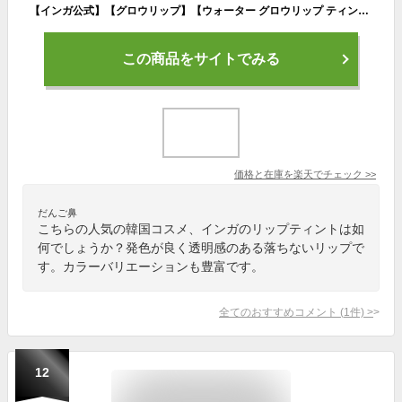
【インガ公式】【グロウリップ】【ウォーター グロウリップ ティント 選べる13種 】 INGA リップグロス リップティント 口紅 リップ 落ちない 透明 保湿 重ね塗り長時間 潤い キープ 密着 韓国 コスメ ブルべ イエベ インガ 飲み会リップ 落ちないリップ ミューテッド
この商品をサイトでみる
価格と在庫を
楽天
でチェック
>>
だんご鼻
こちらの人気の韓国コスメ、インガのリップティントは如
何でしょうか？発色が良く透明感のある落ちないリップで
す。カラーバリエーションも豊富です。
全てのおすすめコメント
(
1
件)
>
12