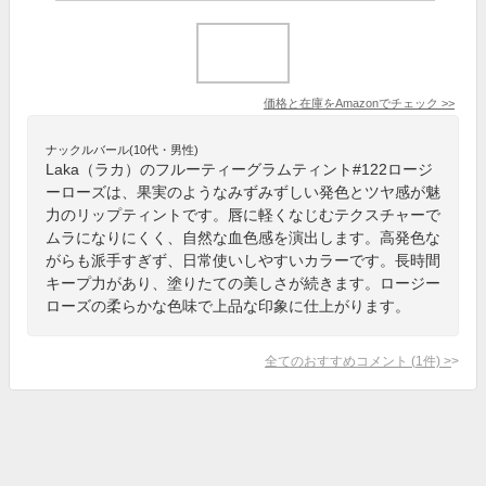
価格と在庫を
Amazon
でチェック
>>
ナックルバール(10代・男性)
Laka（ラカ）のフルーティーグラムティント#122ロージ
ーローズは、果実のようなみずみずしい発色とツヤ感が魅
力のリップティントです。唇に軽くなじむテクスチャーで
ムラになりにくく、自然な血色感を演出します。高発色な
がらも派手すぎず、日常使いしやすいカラーです。長時間
キープ力があり、塗りたての美しさが続きます。ロージー
ローズの柔らかな色味で上品な印象に仕上がります。
全てのおすすめコメント
(
1
件)
>