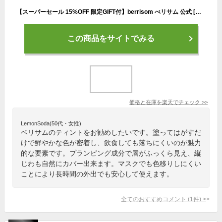
【スーパーセール 15%OFF 限定GIFT付】berrisom べリサム 公式 [国内発送] 神プランピング リップ タトゥー リップティント 塗ってはがす マスクにつかない リップ プランパー 全5カラー 6g 落ちない 長時間キープ 韓国コスメ
この商品をサイトでみる
価格と在庫を
楽天
でチェック
>>
LemonSoda(50代・女性)
ベリサムのティントをお勧めしたいです。塗ってはがすだ
けで鮮やかな色が密着し、飲食しても落ちにくいのが魅力
的な要素です。プランピング成分で唇がふっくら見え、縦
じわも自然にカバー出来ます。マスクでも色移りしにくい
ことにより長時間の外出でも安心して使えます。
全てのおすすめコメント
(
1
件)
>