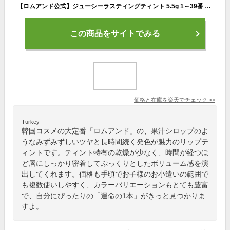
【ロムアンド公式】ジューシーラスティングティント 5.5g 1～39番 rom&nd official romand juicy lasting tint ロムアンド リップ ティント 韓国コスメ 韓国メイク ロムアンド公式ショップ
この商品をサイトでみる
価格と在庫を
楽天
でチェック
>>
Turkey
韓国コスメの大定番「ロムアンド」の、果汁シロップのよ
うなみずみずしいツヤと長時間続く発色が魅力のリップテ
ィントです。ティント特有の乾燥が少なく、時間が経つほ
ど唇にしっかり密着してぷっくりとしたボリューム感を演
出してくれます。価格も手頃でお子様のお小遣いの範囲で
も複数使いしやすく、カラーバリエーションもとても豊富
で、自分にぴったりの「運命の1本」がきっと見つかりま
すよ。