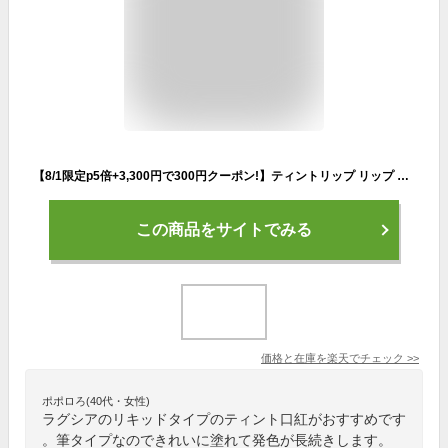
【8/1限定p5倍+3,300円で300円クーポン!】ティントリップ リップ ティント 敏感肌 口紅 落ちない 50代 筆タイプ 無添加 唇が荒れ ない 唇 ふっくら 美容液 ケア 縦じわ 消える リップクリーム【ラグシア 紅染ルージュ ラスティングモイスト ローズブラウン 1本】
この商品をサイトでみる
価格と在庫を
楽天
でチェック
>>
ポポロろ(40代・女性)
ラグシアのリキッドタイプのティント口紅がおすすめです
。筆タイプなのできれいに塗れて発色が長続きします。