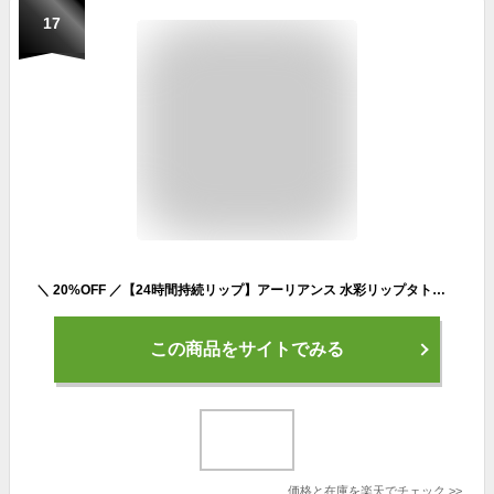
17
＼ 20%OFF ／【24時間持続リップ】アーリアンス 水彩リップタトゥー（全3色） 落ちない ティント リップティント 塗って剥がす リップ プランパー 韓国コスメ 時短メイク マスクにつかない すっぴんメイク 保湿 長時間キープ 飲み会リップ プール ジム ヨガ ランニング
この商品をサイトでみる
価格と在庫を
楽天
でチェック
>>