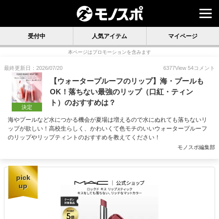
受付中
人気アイテム
マイページ
本ページはプロモーションを含みます
最終更新日：2026/07/20
6377
View
54
コメント
【ウォータープルーフのリップ】海・プールも
OK！落ちない最強のリップ（口紅・ティン
ト）のおすすめは？
決定
海やプールなど水につかる機会が夏場は増えるので水にぬれても落ちないリ
ップが欲しい！高校生らしく、かわいくて色モチのいいウォータープルーフ
のリップやリップティントのおすすめを教えてください！
モノスポ編集部
pick
up