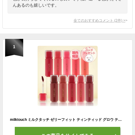
んあるのも嬉しいです。
全てのおすすめコメント
(
2
件)
>
1
milktouch ミルクタッチ ゼリーフィット ティンティッド グロウ ティント 4g 発色 密着 落ちない 長時間キープ 初心者 唇 メイク 飲み会リップ 韓国コスメ ミルクタッチリップ イエベ ブルベ プランパー 人気 ギフト プレゼント