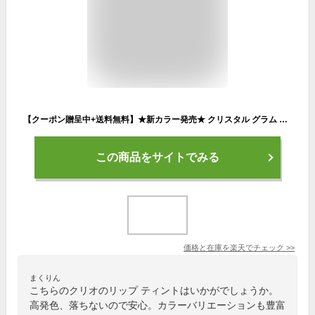
【クーポン贈呈中+送料無料】★新カラー発売★ クリスタル グラム バーム ・ ティント【CLIO（クリオ）公式】口紅 リップ グロウ 発色 密着 落ちない 長時間キープ 初心者 唇 メイク 韓国ヘリテージ コレクション 韓国 コスメ
この商品をサイトでみる
価格と在庫を
楽天
でチェック
>>
まくりん
こちらのクリオのリップ ティントはいかがでしょうか。
高発色、落ちないので安心。カラーバリエーションも豊富