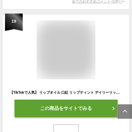
全てのおすすめコメント
(
1
件)
>
19
【TikTokで人気】 リップオイル 口紅 リップティント デイリーリップケア 角質ケア 【TikTokで人気】 ティント リップ 色持ち 保湿 血色 なめらか しっとり 防水 韓国コスメ ナチュラル 長持ち 7色 3ml リップオイルアップルベリー
この商品をサイトでみる