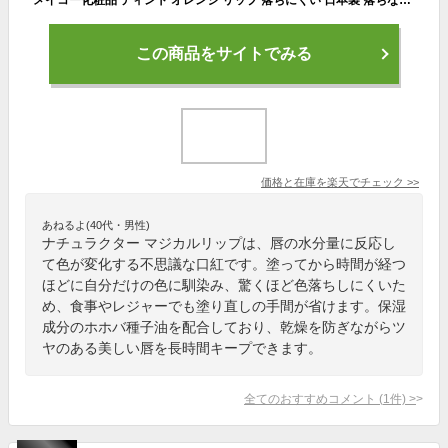
この商品をサイトでみる
価格と在庫を
楽天
でチェック
>>
あねるよ(40代・男性)
ナチュラクター マジカルリップは、唇の水分量に反応し
て色が変化する不思議な口紅です。塗ってから時間が経つ
ほどに自分だけの色に馴染み、驚くほど色落ちしにくいた
め、食事やレジャーでも塗り直しの手間が省けます。保湿
成分のホホバ種子油を配合しており、乾燥を防ぎながらツ
ヤのある美しい唇を長時間キープできます。
全てのおすすめコメント
(
1
件)
>