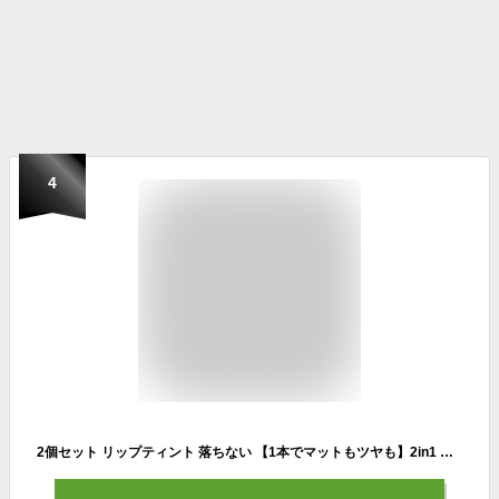
4
2個セット リップティント 落ちない 【1本でマットもツヤも】2in1 ダブルエンド 口紅 リップグロス 色持ち 長時間キープ ウォーターティント 高保湿 縦ジワカバー 防水 メイクアップ ルージュ プチプラ ギフト プレゼント 韓国コスメ 人気 可愛い 送料無料