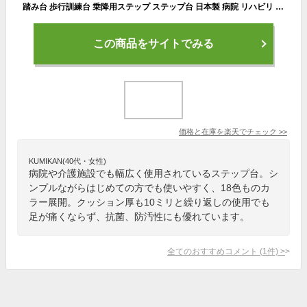
踏み台 歩行訓練台 乗降用ステップ ステップ台 日本製 病院 リハビリ トレーニング 老人ホーム 高齢者 介護施設 TB-738
この商品をサイトでみる
価格と在庫を
楽天
でチェック
>>
KUMIKAN(40代・女性)
病院や介護施設でも幅広く使用されているステップ台。シ
ンプルながらはじめての方でも使いやすく、18色ものカ
ラー展開。クッション厚も10ミリと繰り返しの使用でも
足が痛くならず、抗菌、防汚性にも優れています。
全てのおすすめコメント
(
1
件)
>