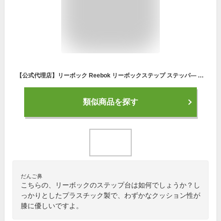
【公式代理店】リーボック Reebok リーボックステップ ステッパ— トレーニング ステップ台 踏み台昇降 ステッパ— ホームジム ダイエット トレーニング 踏み台昇降 ホームジム アイテム 器具 高齢者 黒 運動 脚痩せ お腹 お腹周り グレー ブラック
類似商品を探す
だんご鼻
こちらの、リーボックのステップ台は如何でしょうか？し
っかりとしたプラスチック製で、わずかなクッション性が
膝に優しいですよ。