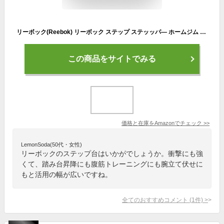
リーボック(Reebok) リーボック ステップ ステッッパ― ホームジム トレーニング 踏み台昇降 RAP-11150WH
この商品をサイトでみる
価格と在庫を
Amazon
でチェック
>>
LemonSoda(50代・女性)
リーボックのステップ台はいかがでしょうか。衝撃にも強
くて、踏み台昇降にも腹筋トレーニングにも腕立て伏せに
もと活用の幅が広いですね。
全てのおすすめコメント
(
1
件)
>