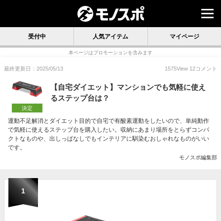
受付中
人気アイテム
マイページ
本ページはプロモーションを含みます
最終更新日：2025/05/13
1575
View
12
コメント
【自宅ダイエット】マンションでも気軽に使え
るステップ台は？
決定
運動不足解消とダイエット目的で自宅で有酸素運動をしたいので、単純動作
で気軽に使えるステップ台を購入したい。収納にあまり場所をとらずコンパ
クトなものや、出しっぱなしでもインテリアに馴染むおしゃれなものがいい
です。
モノスポ編集部
1