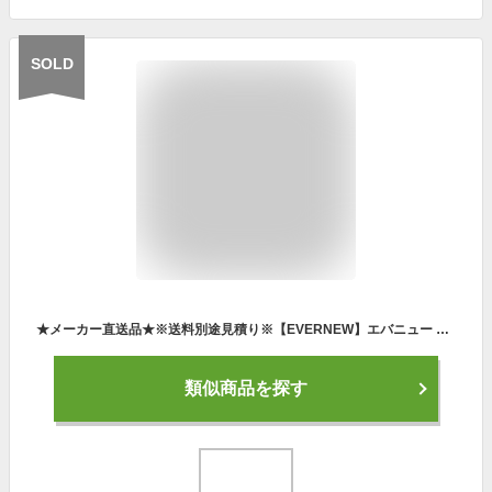
SOLD
★メーカー直送品★※送料別途見積り※【EVERNEW】エバニュー ミニステップETB279 (※キャンセル不可/代金引換・後払い決済不可※事前銀行振込orカード決済のみ)[ステップ台/トレーニング/フィットネス/室内/屋内]【RCP】
類似商品を探す