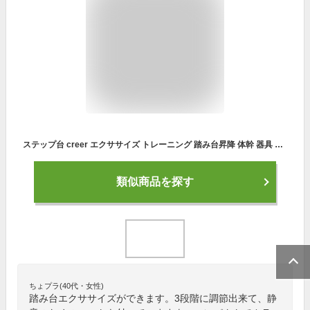
ステップ台 creer エクササイズ トレーニング 踏み台昇降 体幹 器具 3段 踏み台昇降運動 台 | 防音 防傷 ステップ 運動 踏み台 昇降台 マット付き 高さ調整 エアロビクス ステッパー コンパクト ダイエット 脚痩せ
類似商品を探す
ちょプラ(40代・女性)
踏み台エクササイズができます。3段階に調節出来て、静