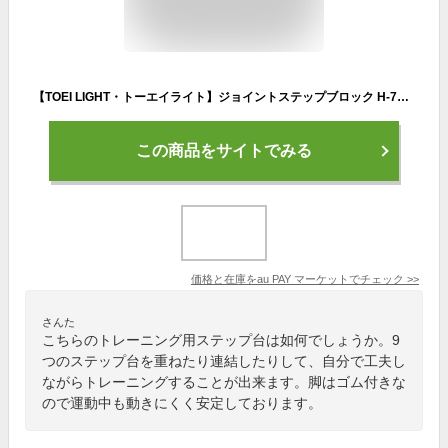
【TOEI LIGHT・トーエイライト】ジョイントステップブロック H-7351（H7351） 踏み台昇降運動 ステップ台 ジスタス XYSTUS
この商品をサイトでみる
価格と在庫を
au PAY マーケット
でチェック
>>
さんた
こちらのトレーニング用ステップ台は如何でしょうか。9
つのステップ台を重ねたり連結したりして、自分で工夫し
ながらトレーニングすることが出来ます。脚はゴム付きな
ので運動中も動きにくく安定しております。