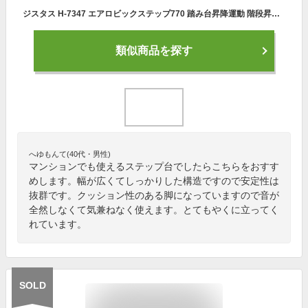
ジスタス H-7347 エアロビックステップ770 踏み台昇降運動 階段昇降運動 ステップ台 スロージョギング スローステップ 運動不足解消 自宅トレーニング ホームトレーニング 自宅運動 介護予防 ロコモティブシンドローム トーエイライト XYSTUS ToeiLight
類似商品を探す
へゆもんて(40代・男性)
マンションでも使えるステップ台でしたらこちらをおすす
めします。幅が広くてしっかりした構造ですので安定性は
抜群です。クッション性のある脚になっていますので音が
全然しなくて気兼ねなく使えます。とてもやくに立ってく
れています。
SOLD