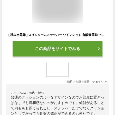
[ 踏み台昇降 ] スリムルームステッパー ワインレッド 有酸素運動で脂肪燃焼！上り下り運動でリハビリ等にも！ 踏み台昇降運動 台 スローステップ 踏み台 ステップ台 エアロビクス ステッパー ダイエット
この商品をサイトでみる
価格と在庫を
楽天
でチェック
>>
ころころあい(40代・女性)
普通のクッションのようなデザインなのでお部屋に置きっ
ぱなしでも違和感ないのがおすすめです。傾斜があること
で内ももも鍛えられるし、ステッパーだけでなくクッショ
ンとして座っても骨盤の矯正ができるのも便利です。