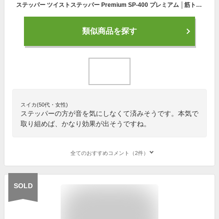
ステッパー ツイストステッパー Premium SP-400 プレミアム │筋トレ 有酸素運動 静音 体幹 ひねり くびれ ウエスト ダイエット 器具 健康器具 フィットネス トレーニング コア ステップ台 お腹 ダイエット 室内 運動器具 脂肪燃焼 宅トレ エクササイズ
類似商品を探す
スイカ(50代・女性)
ステッパーの方が音を気にしなくて済みそうです。本気で
取り組めば、かなり効果が出そうですね。
全てのおすすめコメント（2件）
SOLD