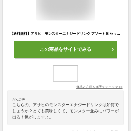
【送料無料】アサヒ モンスターエナジードリンク アソート B セットエナジー ゼロ カオス ウルトラ キューバリブレの5品355ml缶 24本セットエナジー8本 ゼロ4本 カオス4本 ウルトラ4本 キューバ4本 計24本セット
この商品をサイトでみる
価格と在庫を
楽天
でチェック
>>
だんご鼻
こちらの、アサヒのモンスターエナジードリンクは如何で
しょうか？とても美味しくて、モンスター並みにパワーが
出る！気がしますよ。