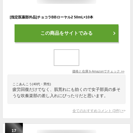
[指定医薬部外品]チョコラBBローヤル2 50mL×10本
この商品をサイトでみる
価格と在庫を
Amazon
でチェック
>>
ここあんこう(40代・男性)
疲労回復だけでなく、肌荒れにも効くので女子部員の多そ
うな吹奏楽部の差し入れにぴったりだと思います。
全てのおすすめコメント
(
3
件)
>
17