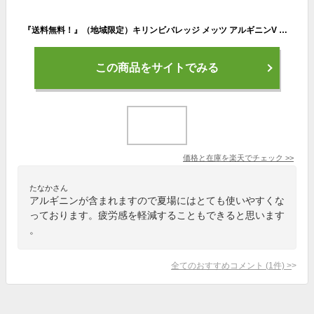
『送料無料！』（地域限定）キリンビバレッジ メッツ アルギニンV パワフルエナジー 350ml缶(24本入り1ケース)エナジードリンク※ご注文いただいてから4日〜14日の間に発送いたします。/ot/
この商品をサイトでみる
価格と在庫を
楽天
でチェック
>>
たなかさん
アルギニンが含まれますので夏場にはとても使いやすくな
っております。疲労感を軽減することもできると思います
。
全てのおすすめコメント
(
1
件)
>