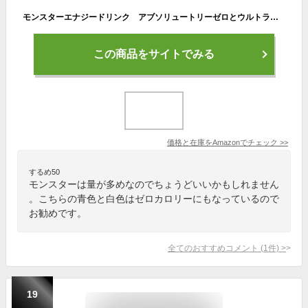
モンスターエナジードリンク アブソリュートリーゼロとウルトラ ハーフ＆ハーフ 355ml缶×24本入り １ケース
この商品をサイトでみる
価格と在庫を
Amazon
でチェック
>>
するめ50
モンスターは量が多めなのでちょうどいいかもしれません
。こちらの青色と白色はゼロカロリーにもなっているので
お勧めです。
全てのおすすめコメント
(
1
件)
>
19