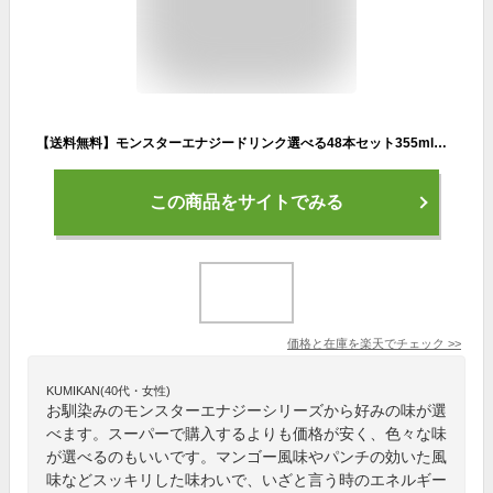
【送料無料】モンスターエナジードリンク選べる48本セット355ml缶×48本(24本入×2ケース) アブソリュートリーゼロ カオス キューバリブレ パイプラインパンチ ウルトラパラダイス ロッシ マンゴーロコ ※北海道800円・東北400円の別途送料加算
この商品をサイトでみる
価格と在庫を
楽天
でチェック
>>
KUMIKAN(40代・女性)
お馴染みのモンスターエナジーシリーズから好みの味が選
べます。スーパーで購入するよりも価格が安く、色々な味
が選べるのもいいです。マンゴー風味やパンチの効いた風
味などスッキリした味わいで、いざと言う時のエネルギー