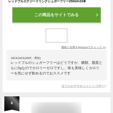
レッドブルエナジードリンクシュガーフリー250ml×24本
この商品をサイトでみる
価格と在庫を
Amazon
でチェック
>>
JACKJACK(40代・男性)
レッドブルのシュガーフリーはどうですか、糖類、脂質と
もに0gなのでカロリーゼロですし、味も美味しくカロリ
ーを気にせず飲めるのでおススメです
全てのおすすめコメント
(
1
件)
>
6