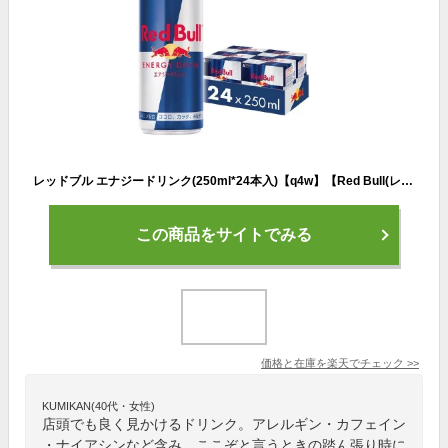
レッドブル エナジードリンク(250ml*24本入)【q4w】【Red Bull(レッドブル)】
この商品をサイトでみる
価格と在庫を
楽天
でチェック
>>
KUMIKAN(40代・女性)
店頭でも良く見かけるドリンク。アレルギン・カフェイン
・ナイアシンなど含み、ここぞと言うときの踏ん張り時に