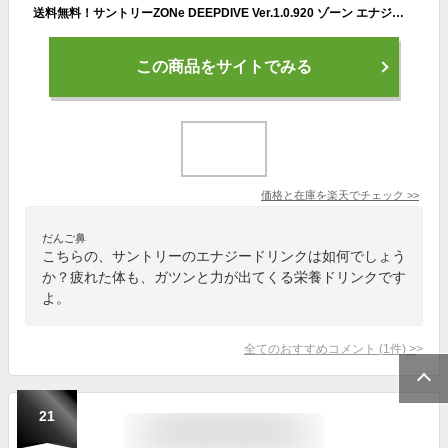
送料無料！サントリーZONe DEEPDIVE Ver.1.0.920 ゾーン エナジーエナジードリンク 500ml缶 24本入〔エナジードリンク 缶 エナジー〕
この商品をサイトでみる
価格と在庫を
楽天
でチェック
>>
だんご鼻
こちらの、サントリーのエナジードリンクは如何でしょう
か？疲れた体も、ガツンと力が出てくる栄養ドリンクです
よ。
全てのおすすめコメント
(
1
件)
>
21