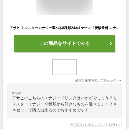
アサヒ モンスターエナジー選べる8種類24本1ケース〔炭酸飲料 エナジードリンク 栄養ドリンク もんすたーえなじー Monster Energy〕
この商品をサイトでみる
価格と在庫を
楽天
でチェック
>>
かなめ
アサヒのこちらのエナジードリンクはいかがでしょう？モ
ンスターエナジー９種類から好きなものを選べます！２４
本セットで購入出来るのでおすすめです！
全てのおすすめコメント
(
1
件)
>