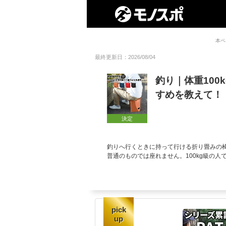
本ペ
最終更新日：2026/08/04
釣り｜体重100
すめを教えて！
決定
釣りへ行くときに持って行ける折り畳みの椅
普通のものでは座れません。100kg級の
pick
up