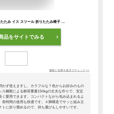
7色耐荷重100kg 折りたたみ イス スツール 折りたたみ椅子 アウトドアチェア 軽量 キャンプ 持ち運び 便利 椅子 アウトドアスツール 折り畳み式 スツール 運動会 釣り 登山 コンパクト キャンプ ふわふわ おしゃれ かわいい
商品をサイトでみる
価格と在庫を
楽天
でチェック
>>
問わず使えますし、カラフルな７色からお好みのもの
ス鋼製による耐荷重量150kgの丈夫な作りで、安定
長く愛用できます。コンパクトながら包み込まれるよ
、長時間の使用も快適です。４脚構造でサッと組み立
クトに折り畳めるので、持ち運びもしやすいです。