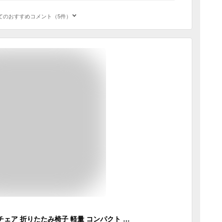
てのおすすめコメント（5件）
(2セット)アウトドアチェア 折りたたみ椅子 軽量 コンパクト キャンプ イス 4脚伸縮 耐荷重100kg 収納バッグ付き 釣り 運動会 登山 BBQ ステンレス鋼 (Black)