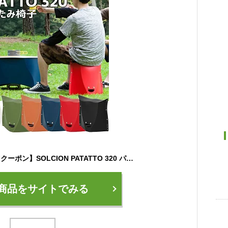
【6/30限定100円OFFクーポン】SOLCION PATATTO 320 パタット 折りたたみ椅子 軽量 コンパクト 耐荷重100kg 携帯 アウトドアチェア キャンプ 花火大会 運動会 秋キャンプ 紅葉狩り パレード待ち テーマ
商品をサイトでみる