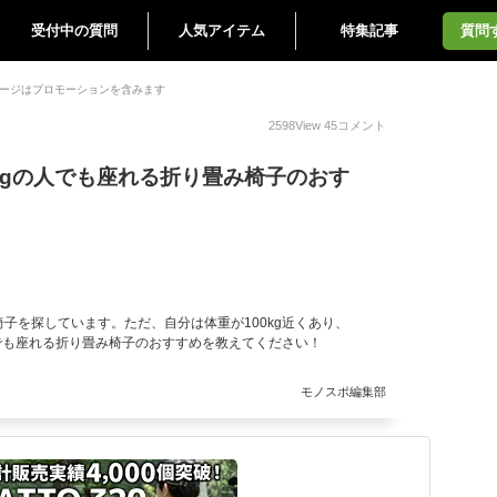
受付中の質問
人気アイテム
特集記事
質問
ージはプロモーションを含みます
2598
View
45
コメント
kgの人でも座れる折り畳み椅子のおす
子を探しています。ただ、自分は体重が100kg近くあり、
人でも座れる折り畳み椅子のおすすめを教えてください！
モノスポ編集部