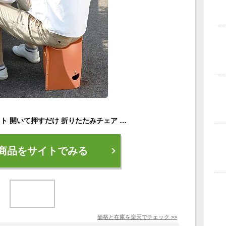
PATATTO 250 パタット 開いて押すだけ 折りたたみチェア 座面の高さ25cm 耐荷重100kg 軽量 折りたたみイス 折りたたみ椅子 チェア チェアー 持ち運び SOLCION アウトドア バーベキュー キャンプ お花見 運動会 エントランスベンチ 簡易椅子【北海道・沖縄・離島配送不可】
商品をサイトでみる
価格と在庫を
楽天
でチェック
>>