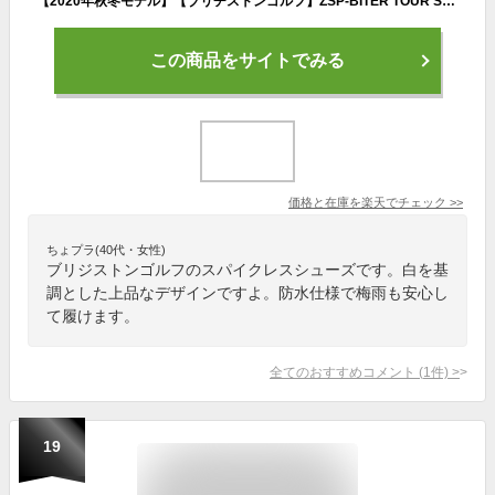
【2020年秋冬モデル】【ブリヂストンゴルフ】ZSP-BITER TOUR SHG100 TRゼロ・スパイク バイター ツアートリコロール/メンズ ゴルフシューズBoaフィットシステム搭載スパイクレス/セメント製法/防水仕様/3E【BRIDGESTONE GOLF】【日本正規品】
この商品をサイトでみる
価格と在庫を
楽天
でチェック
>>
ちょプラ(40代・女性)
ブリジストンゴルフのスパイクレスシューズです。白を基
調とした上品なデザインですよ。防水仕様で梅雨も安心し
て履けます。
全てのおすすめコメント
(
1
件)
>
19