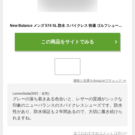
New Balance メンズ 574 SL 防水 スパイクレス 快適 ゴルフシューズ US サイズ: 16 X-Wide カラー: グレイ
この商品をサイトでみる
価格と在庫を
Amazon
でチェック
>>
LemonSoda(50代・女性)
グレーの落ち着きある色合いと、レザーの質感がシックな
印象のニューバランスのスパイクレスシューズです。防水
性があり、防水保証も２年間あるので、大切に履き続けら
れますね。
全てのおすすめコメント
(
1
件)
>