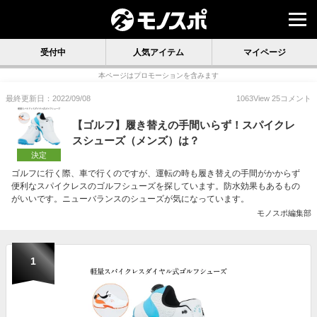
受付中
人気アイテム
マイページ
本ページはプロモーションを含みます
最終更新日：2022/09/08
1063
View
25
コメント
【ゴルフ】履き替えの手間いらず！スパイクレ
スシューズ（メンズ）は？
決定
ゴルフに行く際、車で行くのですが、運転の時も履き替えの手間がかからず
便利なスパイクレスのゴルフシューズを探しています。防水効果もあるもの
がいいです。ニューバランスのシューズが気になっています。
モノスポ編集部
1