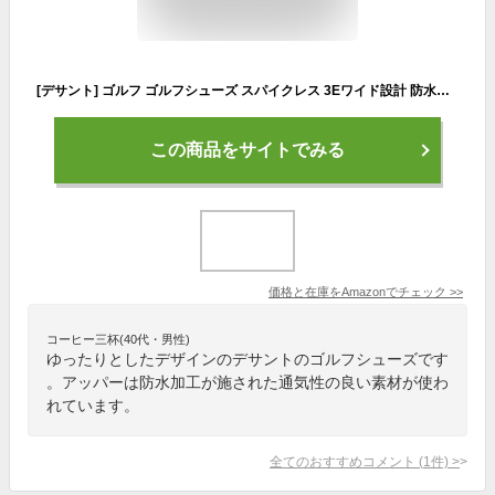
[デサント] ゴルフ ゴルフシューズ スパイクレス 3Eワイド設計 防水タイプ オーバルソフトフィットライナー 3Dソフトフィットカップソール DQ2RJB00 メンズ BK00(ブラック) 25.5 cm
この商品をサイトでみる
価格と在庫を
Amazon
でチェック
>>
コーヒー三杯(40代・男性)
ゆったりとしたデザインのデサントのゴルフシューズです
。アッパーは防水加工が施された通気性の良い素材が使わ
れています。
全てのおすすめコメント
(
1
件)
>