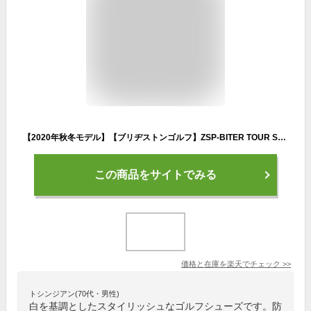
【2020年秋冬モデル】【ブリヂストンゴルフ】ZSP-BITER TOUR SHG100 WKゼロ・スパイク バイター ツアー白/黒/メンズ ゴルフシューズBoaフィットシステム搭載スパイクレス/セメント製法/防水仕様/3E【BRIDGESTONE GOLF】【日本正規品】
この商品をサイトでみる
価格と在庫を
楽天
でチェック
>>
トシンジアン(70代・男性)
白を基調としたスタイリッシュなゴルフシューズです。防