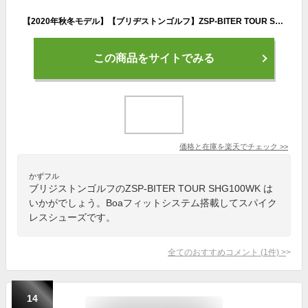
【2020年秋冬モデル】【ブリヂストンゴルフ】ZSP-BITER TOUR SHG100 WKゼロ・スパイク バイター ツアー白/黒/メンズ ゴルフシューズBoaフィットシステム搭載スパイクレス/セメント製法/防水仕様/3E【BRIDGESTONE GOLF】【日本正規品】
この商品をサイトでみる
価格と在庫を
楽天
でチェック
>>
かずフル
ブリジストンゴルフのZSP-BITER TOUR SHG100WK は
いかがでしょう。Boaフィットシステム搭載してスパイク
レスシューズです。
全てのおすすめコメント
(
1
件)
>
14