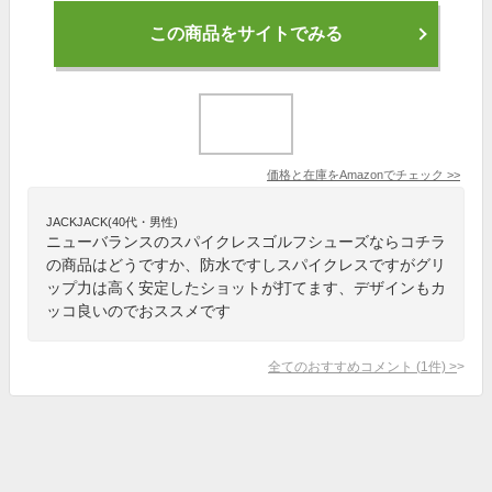
この商品をサイトでみる
価格と在庫を
Amazon
でチェック
>>
JACKJACK(40代・男性)
ニューバランスのスパイクレスゴルフシューズならコチラ
の商品はどうですか、防水ですしスパイクレスですがグリ
ップ力は高く安定したショットが打てます、デザインもカ
ッコ良いのでおススメです
全てのおすすめコメント
(
1
件)
>