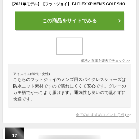
【2021年モデル】【フットジョイ】 FJ FLEX XP MEN'S GOLF SHOES フレックス XP メンズ ゴルフシューズ カモ(56272) 7サイズ：ウィズ W/3E相当 防水/スパイクレスシューズ/紐靴【FOOTJOY】【日本正規品】
この商品をサイトでみる
価格と在庫を
楽天
でチェック
>>
アイスイス(60代・女性)
こちらのフットジョイのメンズ用スパイクレスシューズは
防水ニット素材ですので濡れにくくて安心です。グレーの
カモ柄でかっこよく履けます。通気性も良いので蒸れずに
快適です。
全てのおすすめコメント
(
1
件)
>
17