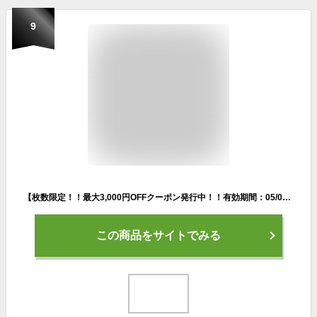
9
【枚数限定！！最大3,000円OFFクーポン発行中！！有効期間：05/09(月)20：00〜05/16(月)01：59迄】ブリヂストン ゴルフ TOUR B ゼロ・スパイク・バイター ツアー SHG100 メンズ ゴルフシューズ ボア Boa スパイクレス
この商品をサイトでみる