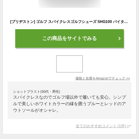
[ブリヂストン] ゴルフ スパイクレスゴルフシューズ SHG100 バイターツアーTR26.5ｃｍ メンズ TR 26.5 cm 3E
この商品をサイトでみる
価格と在庫を
Amazon
でチェック
>>
ショットブラスト(50代・男性)
スパイクレスなのでゴルフ場以外で履いても安心。シンプ
ルで美しいホワイトカラーの縁を囲うブルーとレッドのア
ウトソールがオシャレ。
全てのおすすめコメント
(
1
件)
>