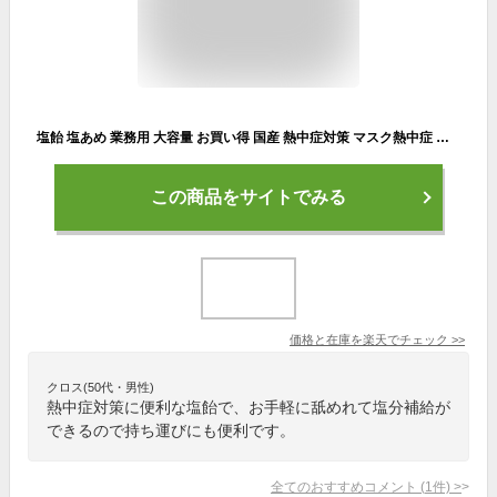
塩飴 塩あめ 業務用 大容量 お買い得 国産 熱中症対策 マスク熱中症 日射病 熱中症 予防 対策 スポーツ 塩分 キャンディ 沖縄 海水 入江製菓 飴 送料無料 ポイント消化 おすすめ品 big
この商品をサイトでみる
価格と在庫を
楽天
でチェック
>>
クロス(50代・男性)
熱中症対策に便利な塩飴で、お手軽に舐めれて塩分補給が
できるので持ち運びにも便利です。
全てのおすすめコメント
(
1
件)
>