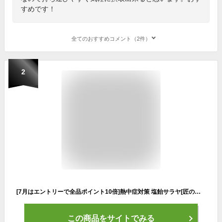
すめです！
全てのおすすめコメント（2件）
2
[7月はエントリーで全品ポイント10倍]熱中症対策 塩飴サラヤ[匠の塩飴] 750g（レモン/マスカット/スイカ/アップルビネガー）※ライチは500gとなります 暑さ対策 塩分補給 クエン酸 塩あめ キャンディー スポーツ 作業
この商品をサイトでみる