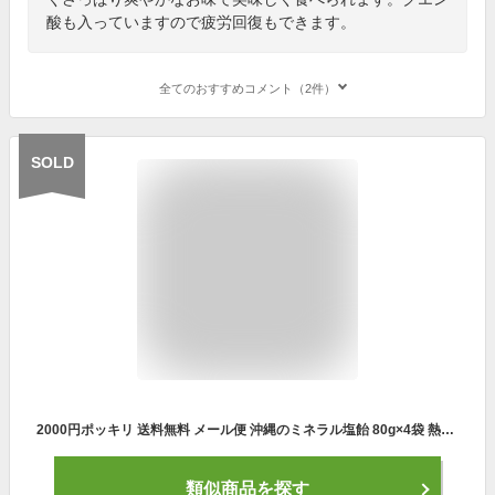
酸も入っていますので疲労回復もできます。
全てのおすすめコメント（2件）
SOLD
2000円ポッキリ 送料無料 メール便 沖縄のミネラル塩飴 80g×4袋 熱中症予防 熱中症対策 塩飴 塩あめ 沖縄お土産 沖縄土産 スイーツ お菓子 あめ キャンディ のどあめ あめ玉 個包装 ミネラル補給 スポーツ レジャー 山登り プール
類似商品を探す