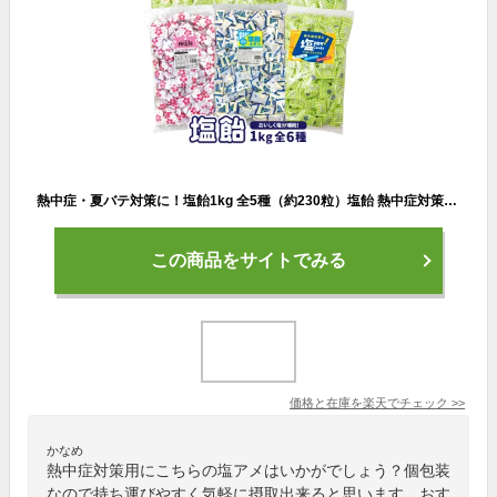
熱中症・夏バテ対策に！塩飴1kg 全5種（約230粒）塩飴 熱中症対策 塩分補給 レモン 梅 サイダー 塩あめ キャンディ 熱中飴 大容量 業務用 個包装 大袋 スポーツ お菓子 あす楽 大袋 ジム 部活 差し入れ クール便同梱不可
この商品をサイトでみる
価格と在庫を
楽天
でチェック
>>
かなめ
熱中症対策用にこちらの塩アメはいかがでしょう？個包装
なので持ち運びやすく気軽に摂取出来ると思います。おす