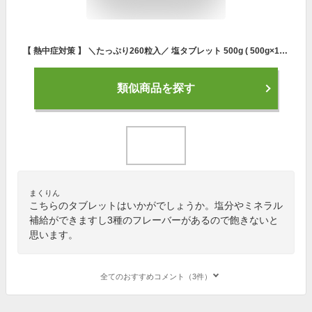
【 熱中症対策 】 ＼たっぷり260粒入／ 塩タブレット 500g ( 500g×1袋 ) 塩分補給 3種のフレーバー レモン カシス パイン 大容量 業務用 熱中対策 部活動 スポーツ キャンディ ラムネ レジャー 仕事 夏バテ防止 ミネラル補給 小学生 中学生 子ども 高齢者 夏 塩飴 ミックス
類似商品を探す
まくりん
こちらのタブレットはいかがでしょうか。塩分やミネラル
補給ができますし3種のフレーバーがあるので飽きないと
思います。
全てのおすすめコメント（3件）