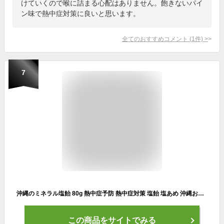
けていくので喉に詰まる心配はありません。飽きないパイ
ン味で熱中症対策に良いと思います。
全てのおすすめコメント
(
1
件)
>
7
沖縄のミネラル塩飴 80g 熱中症予防 熱中症対策 塩飴 塩あめ 沖縄お土産 沖縄土産 スイーツ お菓子 あめ キャンディ のどあめ あめ玉 個包装 ミネラル補給 スポーツ レジャー 山登り プール
この商品をサイトでみる