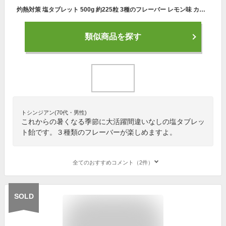
灼熱対策 塩タブレット 500g 約225粒 3種のフレーバー レモン味 カシス味 パイン味 大容量 業務用 大袋 熱中対策 部活動 スポーツ 熱中症対策 熱中飴 キャンディ ラムネ レジャー 工事現場 夏バテ防止 塩分補給 ミネラル補給
類似商品を探す
トシンジアン(70代・男性)
これからの暑くなる季節に大活躍間違いなしの塩タブレッ
ト飴です。３種類のフレーバーが楽しめますよ。
全てのおすすめコメント（2件）
SOLD