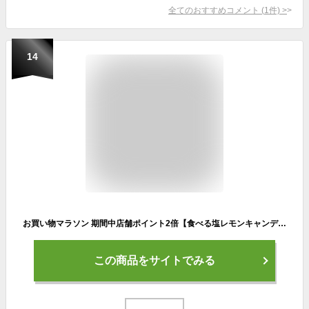
全てのおすすめコメント
(
1
件)
>
14
お買い物マラソン 期間中店舗ポイント2倍【食べる塩レモンキャンディ2袋セット 300g×2袋】 塩 塩分 塩分補給 クランチキャンディ 松屋製菓 熱中症 暑さ対策 レモン 飴 業務用 大袋 スポーツ 屋外作業 メール便
この商品をサイトでみる