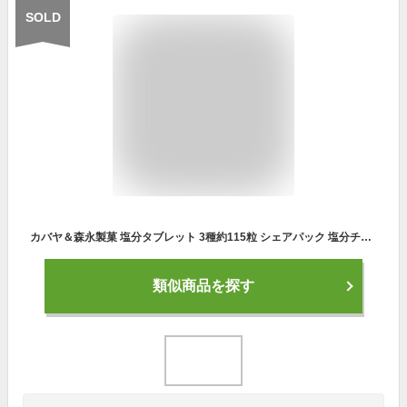
SOLD
カバヤ＆森永製菓 塩分タブレット 3種約115粒 シェアパック 塩分チャージタブレッツ スポーツドリンク味・塩レモン味 inタブレット塩分プラス レモン味 大容量 業務用 アソート ギフトカード付き 塩分タブレット 塩分補給 大袋 粗品 熱中 塩飴 しお飴 塩あめ 暑さ対策 熱中
類似商品を探す