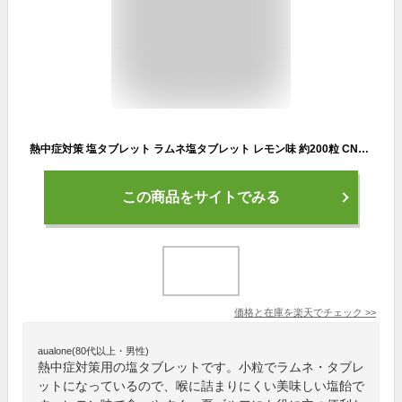
熱中症対策 塩タブレット ラムネ塩タブレット レモン味 約200粒 CN3017-L 熱中症予防 塩分補給 工事現場 業員 塩飴 猛暑対策 業務用 塩あめ 塩アメ 建設業 スポーツ 塩分チャージタブレット つくし工房 大容量 徳用 美味しい
この商品をサイトでみる
価格と在庫を
楽天
でチェック
>>
aualone(80代以上・男性)
熱中症対策用の塩タブレットです。小粒でラムネ・タブレ
ットになっているので、喉に詰まりにくい美味しい塩飴で