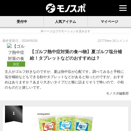
受付中
人気アイテム
マイページ
本ページはプロモーションを含みます
最終更新日：2026/05/26
2277
View
16
コメント
【ゴルフ熱中症対策の食べ物】夏ゴルフ塩分補
給！タブレットなどのおすすめは？
決定
主人がゴルフ好きなのですが、夏は熱中症が心配です。調べてみると手軽に
塩分補給などもできる飴やタブレットなどがあると知ったのですが、おすす
めはありますか？あまり大きいタイプだと喉に詰まりそうで怖いので、小粒
のものだと嬉しいです。
モノスポ編集部
1