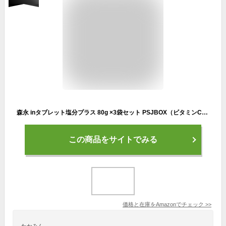
森永 inタブレット塩分プラス 80g ×3袋セット PSJBOX（ビタミンC／クエン酸／ブドウ糖／ビタミンB群7種）個包装 レモン味 インタブレット 塩タブレット プラス 塩分チャージタブレット 塩飴 塩分補給
この商品をサイトでみる
価格と在庫を
Amazon
でチェック
>>
たかみん