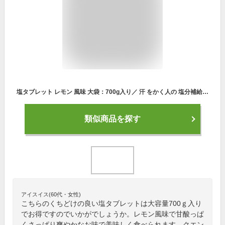
塩タブレット レモン 風味 大袋：700g入り／ 汗 をかく人の 塩分補給 熱中症対策 に最適！ 瞬間口どけ元気をチャージ！塩飴 より 携帯 配布 保管し易い 塩ラムネ 塩 タブレット 現場 工事 作業 ジム スポーツ イベント 業務用 に最適 ／同時購入限定販売 品 [返品不可]
類似商品を探す
アイスイス(60代・女性)
こちらのくちどけの良い塩タブレットは大容量700ｇ入り
でお得ですのでいかがでしょうか。レモン風味で甘酸っぱ
くさっぱり爽やかなお味で美味しく食べられます。クエン