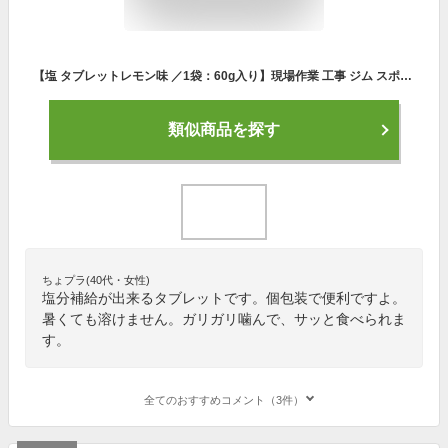
【塩 タブレットレモン味 ／1袋：60g入り】現場作業 工事 ジム スポーツ 汗 をかく人の 熱中症対策 塩分補給 熱中症予防 塩ラムネ 熱中症対策 塩飴 と違い熱でべたつかず 携帯に便利 子供 熱中症対策グッズ 農作業 塩タブレット 業務用
類似商品を探す
ちょプラ(40代・女性)
塩分補給が出来るタブレットです。個包装で便利ですよ。
暑くても溶けません。ガリガリ噛んで、サッと食べられま
す。
全てのおすすめコメント（3件）