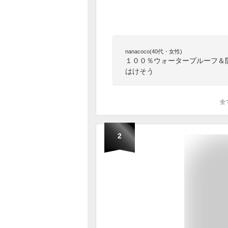
nanacoco(40代・女性)
１００％ウォータープルーフ＆
はけそう
全
2