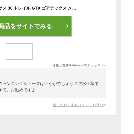
[ナイキ] ズーム ペガサス 36 トレイル GTX ゴアテックス メンズ ランニング シューズ Zoom Pegasus 36 Trail GTX BV7762-300, 27.0 cm [並行輸入品]
商品をサイトでみる
価格と在庫を
Amazon
でチェック
>>
のランニングシューズはいかがでしょう？防水仕様で
きて、お勧めですよ！
全てのおすすめコメント
(
1
件)
>