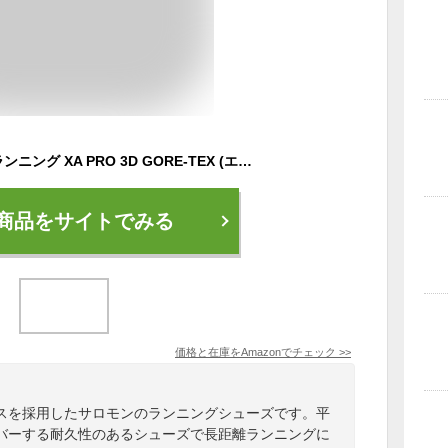
[サロモン] トレイルランニング XA PRO 3D GORE-TEX (エックスエー プロ スリーディー ゴアテックス) メンズ Navy Blazer/Hawaiian Ocean/Dawn Blu 27.5 cm
商品をサイトでみる
価格と在庫を
Amazon
でチェック
>>
スを採用したサロモンのランニングシューズです。平
バーする耐久性のあるシューズで長距離ランニングに