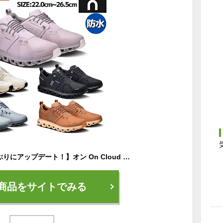
【クラウドWPが5年ぶりにアップデート！】オン On Cloud 5 Waterproof クラウド 5 ウォータープルーフ レディース スニーカー 防水 雨 シューズ ローカット ランニングシューズ オールシーズン 59.98838 59.98836 59.98837 59.98344 59.98142 59.97988 59.98527 59.97983
商品をサイトでみる