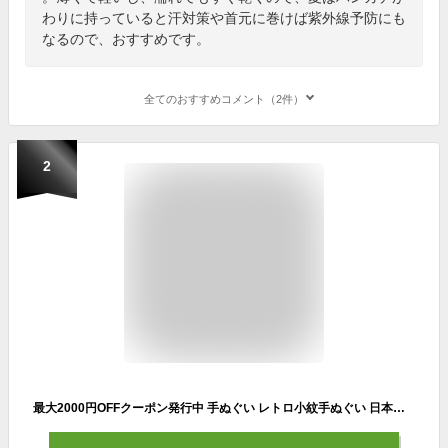
わりに持っていると汗対策や首元に巻けば紫外線予防にも
なるので、おすすめです。
全てのおすすめコメント（2件）
2
最大2000円OFFクーポン発行中 手ぬぐい レトロ小紋手ぬぐい 日本製 綿 帯付 てぬぐい 手拭い 布マスク 手作り マスク 生地 おしゃれ かわいい モダン 小紋 赤ちゃん プチギフト ノベルティ 誕生日 出産 メール便 送料無料 ポイント消化 2022 父の日