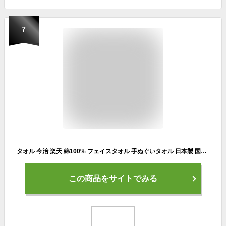
7
タオル 今治 楽天 綿100% フェイスタオル 手ぬぐいタオル 日本製 国産 綿 コットン 33 × 100cm 吸水 速乾 かわいい おしゃれ お風呂 ボディタオル 浴用タオル 旅行 温泉 サウナ 銭湯 手ぬぐい てぬぐい 手拭い kontex コンテックス 布ごよみ タオルてぬぐい 日用品雑貨
この商品をサイトでみる