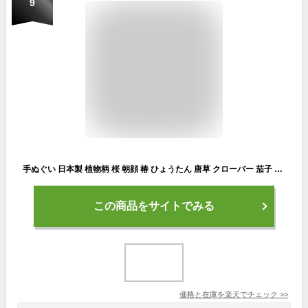
9
手ぬぐい 日本製 植物柄 桜 朝顔 椿 ひょうたん 唐草 クローバー 茄子 富士山 柚子 小菊 PP入り 日本手ぬぐい 手拭い てぬぐい おしゃれ かわいい 和柄 和風 春 夏 秋 冬 プチギフト 洗顔 誕生日 メール便 送料無料 ポイント消化 2022 父の日
この商品をサイトでみる
価格と在庫を
楽天
でチェック
>>