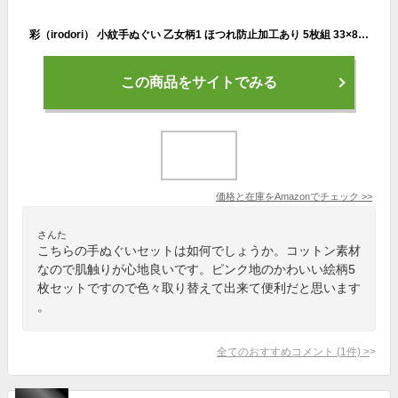
彩（irodori） 小紋手ぬぐい 乙女柄1 ほつれ防止加工あり 5枚組 33×88cm TE-X5-06003M-IR
この商品をサイトでみる
価格と在庫を
Amazon
でチェック
>>
さんた
こちらの手ぬぐいセットは如何でしょうか。コットン素材
なので肌触りが心地良いです。ピンク地のかわいい絵柄5
枚セットですので色々取り替えて出来て便利だと思います
。
全てのおすすめコメント
(
1
件)
>