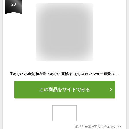
20
手ぬぐい 小金魚 和布華 てぬぐい 夏模様 | おしゃれ ハンカチ 可愛い 日本製 女性 かわいい オシャレ 和柄 日本手ぬぐい 季節 夏 柄 タペストリー 布 夏柄 絵手ぬぐい 壁掛け 注染 金魚 7月 ふきん ギフト ちょっとした プレゼント 手拭い お弁当 洗顔 母の日 実用的 花以外
この商品をサイトでみる
価格と在庫を
楽天
でチェック
>>