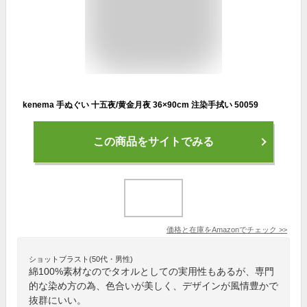
kenema 手ぬぐい 十五夜/黄金月夜 36×90cm 注染手拭い 50059
この商品をサイトでみる
価格と在庫を
Amazon
でチェック
>>
ショットブラスト(50代・男性)
綿100%素材なのでタオルとしての実用性もあるが、専門
的な染め方の為、色合いが美しく、デザインが風情豊かで
抜群にいい。