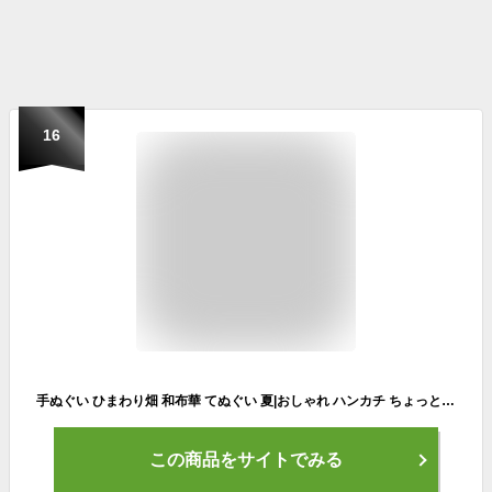
16
手ぬぐい ひまわり畑 和布華 てぬぐい 夏|おしゃれ ハンカチ ちょっとした プレゼント 女性 プチギフト 退職 ギフト お返し お礼 かわいい オシャレ 和柄 日本手ぬぐい 季節 引っ越し 挨拶 夏柄 タペストリー 手拭い 引越し 薄い 薄手 ヒマワリ レディース 柄 御歳暮 祖母
この商品をサイトでみる