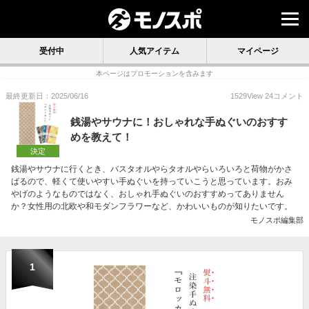
受付中
人気アイテム
マイページ
本ページはプロモーションを含みます
最終更新日：2025/06/16
1529
View
24
コメント
銭湯やサウナに！おしゃれな手ぬぐいのおすす
めを教えて！
決定
銭湯やサウナに行くとき、バスタオルやらタオルやらいろいろと荷物がかさ
ばるので、軽くて使いやすい手ぬぐいを持っていこうと思っています。おみ
やげのようなものではなく、おしゃれ手ぬぐいのおすすめってありません
か？女性用の北欧や和モダンフラワーなど、かわいいものが知りたいです。
モノスポ編集部
1