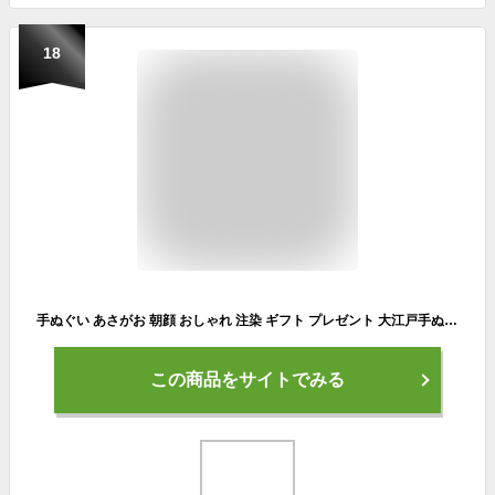
18
手ぬぐい あさがお 朝顔 おしゃれ 注染 ギフト プレゼント 大江戸手ぬぐい 壁掛け てぬぐい 伝統工芸品 大江戸 古典 綿 京佑 kyoyu 手ぬぐい本舗 ピンク 水色
この商品をサイトでみる