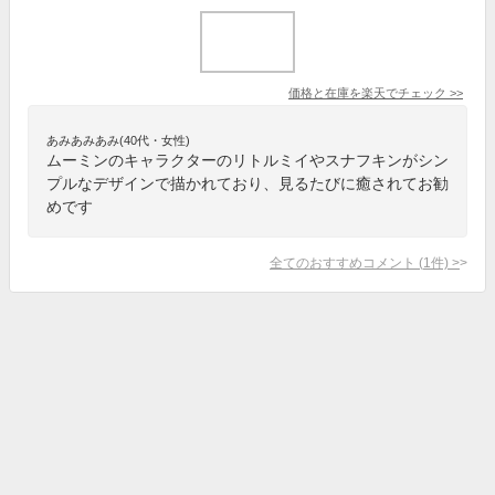
価格と在庫を
楽天
でチェック
>>
あみあみあみ(40代・女性)
ムーミンのキャラクターのリトルミイやスナフキンがシン
プルなデザインで描かれており、見るたびに癒されてお勧
めです
全てのおすすめコメント
(
1
件)
>