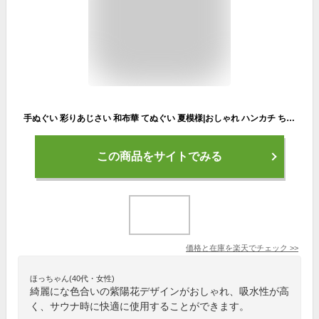
手ぬぐい 彩りあじさい 和布華 てぬぐい 夏模様|おしゃれ ハンカチ ちょっとした プレゼント プチギフト ギフト かわいい オシャレ 和柄 日本手ぬぐい 季節 夏柄 タペストリー 手拭い インテリア 壁掛け 薄い 薄手 紫陽花 レディース 女性 夏 祖母 注染 日本製 実用的
この商品をサイトでみる
価格と在庫を
楽天
でチェック
>>
ほっちゃん(40代・女性)
綺麗にな色合いの紫陽花デザインがおしゃれ、吸水性が高
く、サウナ時に快適に使用することができます。