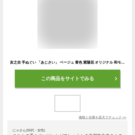
亥之吉 手ぬぐい 「あじさい」 ベージュ 黄色 紫陽花 オリジナル 和モダン 和柄 和雑貨 日本製 京都製 京都の染め屋 手拭い ハンカチ 布巾 プレゼント ギフト よだれかけ スタイ コットン 綿 インクジェットプリント 手作り マスク
この商品をサイトでみる
価格と在庫を
楽天
でチェック
>>
にゃさん(50代・女性)