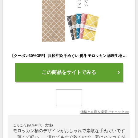
【クーポン30%OFF】 浜松注染 手ぬぐい 熨斗 モロッカン 総理生地 綿100% 約34×約88 cm 商用利用可 ハンドメイド 材料 生地 おしゃれ かわいい てぬぐい 粗品 プレゼント ギフト 和柄 土産 Japan
この商品をサイトでみる
価格と在庫を
楽天
でチェック
>>
ころころあい(40代・女性)
モロッカン柄のデザインがおしゃれで素敵な手ぬぐいです
。薄くて軽いし、濡れてもすぐ乾くので、夏はハンカチが