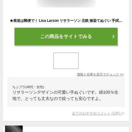
★発送は郵便で！ Lisa Larson リサラーソン 北欧 捺染てぬぐい 手拭 ハリネズミ パン屋さん てぬぐい かわいい おしゃれ 日本製 手ぬぐい 手作りマスク用に 北欧雑貨 1枚の価格 送料込み
この商品をサイトでみる
価格と在庫を
楽天
でチェック
>>
ちょプラ(40代・女性)
リサラーソンデザインの可愛い手ぬぐいです。綿100％生
地で、とっても丈夫なので絞っても安心ですよ。
全てのおすすめコメント
(
1
件)
>