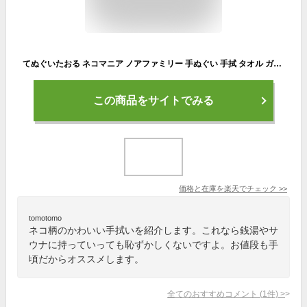
てぬぐいたおる ネコマニア ノアファミリー 手ぬぐい 手拭 タオル ガーゼ パイル 黒猫 薄手 フェイスタオル 綿100％(猫 雑貨 小物 グッズ ねこ ネコ 猫柄 猫雑貨 猫グッズ 女性 レディース かわいい おしゃれ ギフト包装無料）
この商品をサイトでみる
価格と在庫を
楽天
でチェック
>>
tomotomo
ネコ柄のかわいい手拭いを紹介します。これなら銭湯やサ
ウナに持っていっても恥ずかしくないですよ。お値段も手
頃だからオススメします。
全てのおすすめコメント
(
1
件)
>