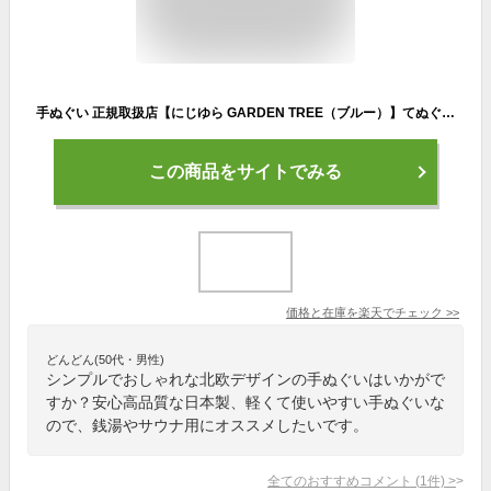
手ぬぐい 正規取扱店【にじゆら GARDEN TREE（ブルー）】てぬぐい 日本製 にじゆら ガーデンツリー 縦柄 北欧 注染 晒 綿 かわいい おしゃれ インテリア タペストリー 土産 祝い ギフト 手作り マスク エコ 伝統 japan メール便
この商品をサイトでみる
価格と在庫を
楽天
でチェック
>>
どんどん(50代・男性)
シンプルでおしゃれな北欧デザインの手ぬぐいはいかがで
すか？安心高品質な日本製、軽くて使いやすい手ぬぐいな
ので、銭湯やサウナ用にオススメしたいです。
全てのおすすめコメント
(
1
件)
>