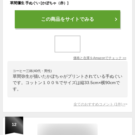
草間彌生 手ぬぐい [かぼちゃ（赤）]
この商品をサイトでみる
価格と在庫を
Amazon
でチェック
>>
コーヒー三杯(40代・男性)
草間弥生が描いたかぼちゃがプリントされている手ぬぐい
です。コットン１００％でサイズは縦33.5cm×横90cmで
す。
全てのおすすめコメント
(
1
件)
>
12