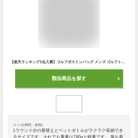
【楽天ランキング1位入賞】ゴルフボストンバッグ メンズ ゴルフトートバッグ ゴルフバッグ シューズ収納 防水 合皮 2層式 軽量 おしゃれ 高級ショルダーストラップ付属( ブラック)
類似商品を探す
メッコ(40代・女性)
1ラウンド分の着替えとペットボトルがラクラク収納でき
るサイズです。それでも重量は780gと軽量です。 落ち着