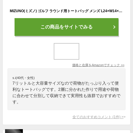
MIZUNO(ミズノ) ゴルフ ラウンド用トートバッグ メンズ L24×W14×H26cm 約7L ブラック 5LJP2201
この商品をサイトでみる
価格と在庫を
Amazon
でチェック
>>
s.i(40代・女性)
7リットルと大容量サイズなので荷物がたっぷり入って便
利なトートバッグです。2層に分かれた作りで用途や荷物
に合わせて分別して収納できて実用性も抜群でおすすめで
す。
全てのおすすめコメント
(
1
件)
>