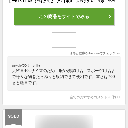
[PYKES PEAK（パイクスピーク）] ボストンバッグ 40L スポーツバッグ ゴルフバッグ ジム 旅行 大容量 防水加工 【シューズインポケット付】 メンズ レディース
この商品をサイトでみる
価格と在庫を
Amazon
でチェック
>>
qawplo(50代・男性)
大容量40Lサイズのため、服や洗濯用品、スポーツ用品ま
で様々な物をたっぷりと収納できて便利です。重さは700
ｇと軽量です。
全てのおすすめコメント
(
3
件)
>
SOLD