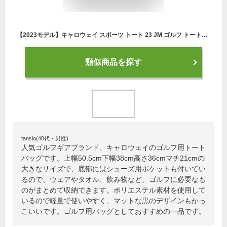
【2023モデル】キャロウェイ スポーツ トート 23 JM ゴルフ トートバッグ ブラック(5923132) Sport Tote 23 JM Callaway
類似商品を探す
tansio(40代・男性)
人気ゴルフギアブランド、キャロウェイのゴルフ用トート
バッグです。上幅50.5cm下幅38cm高さ36cmマチ21cmの
大きなサイズで、底部にはシューズ用ポケットも付いてい
るので、ウェアやタオル、飲み物など、ゴルフに必要なも
のがまとめて収納できます。ポリエステル素材を使用して
いるので軽量で使いやすく、マットな黒のデザインもかっ
こいいです。ゴルフ用バッグとしておすすめの一品です。