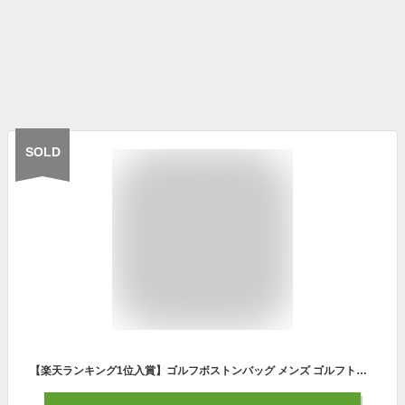
SOLD
【楽天ランキング1位入賞】ゴルフボストンバッグ メンズ ゴルフトートバッグ ゴルフバッグ シューズ収納 防水 合皮 2層式 軽量 おしゃれ 高級ショルダーストラップ付属(ネイビー)