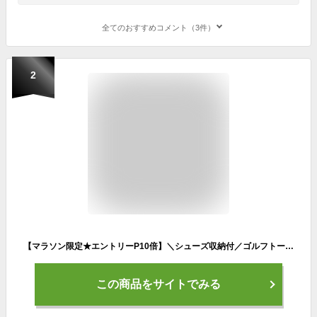
全てのおすすめコメント（3件）
2
【マラソン限定★エントリーP10倍】＼シューズ収納付／ゴルフトートバッグ 10色 軽量740g ボストンバッグ ゴルフバッグ 大容量 防水加工 メンズ レディース PP-GOLF シリーズ 父の日 公式 PYKES PEAK パイクスピーク
この商品をサイトでみる