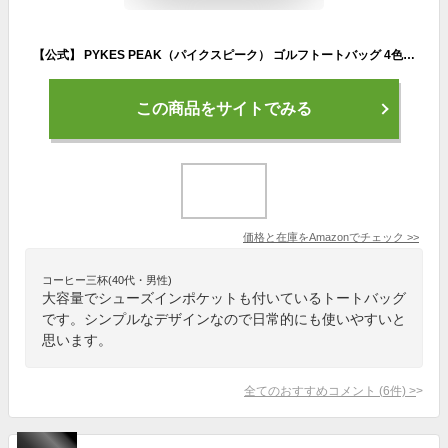
【公式】 PYKES PEAK（パイクスピーク） ゴルフトートバッグ 4色 軽量740g ボストンバッグ ゴルフバッグ 大容量 防水加工 メンズ レディース【ショルダーストラップ & シューズインポケット付き】 PP-GOLF シリーズ (WHITE)
この商品をサイトでみる
価格と在庫を
Amazon
でチェック
>>
コーヒー三杯(40代・男性)
大容量でシューズインポケットも付いているトートバッグ
です。シンプルなデザインなので日常的にも使いやすいと
思います。
全てのおすすめコメント
(
6
件)
>