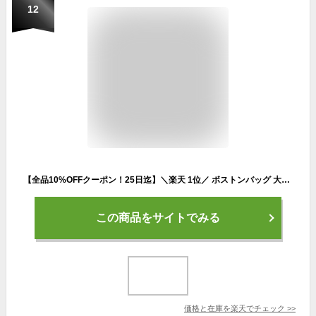
12
【全品10%OFFクーポン！25日迄】＼楽天 1位／ ボストンバッグ 大容量 ゴルフ バッグ シューズ 収納 メンズ レディース 軽量 旅行 防水 ラウンド ジムバッグ 2泊 機内持込 出張 スポーツ 修学旅行 トラベルバッグ キャリーオンバッグ 旅行カバン パイクスピーク
この商品をサイトでみる
価格と在庫を
楽天
でチェック
>>