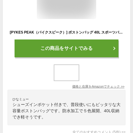
[PYKES PEAK（パイクスピーク）] ボストンバッグ 40L スポーツバッグ ゴルフバッグ ジム 旅行 大容量 防水加工 【シューズインポケット付】 メンズ レディース
この商品をサイトでみる
価格と在庫を
Amazon
でチェック
>>
ひなミュー
シューズインポケット付きで、普段使いにもピッタリな大
容量ボストンバッグです。防水加工で５色展開、40L収納
でき軽そうです。
全てのおすすめコメント
(
5
件)
>