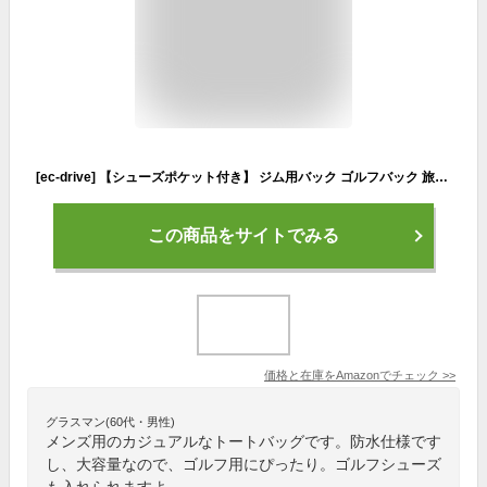
[ec-drive] 【シューズポケット付き】 ジム用バック ゴルフバック 旅行 大容量 防水加工 メンズ レディース ジム バック バッグ 靴入れ シューズ 靴 カバン かばん 鞄 (大サイズ)
この商品をサイトでみる
価格と在庫を
Amazon
でチェック
>>
グラスマン(60代・男性)
メンズ用のカジュアルなトートバッグです。防水仕様です
し、大容量なので、ゴルフ用にぴったり。ゴルフシューズ
も入れられますよ。