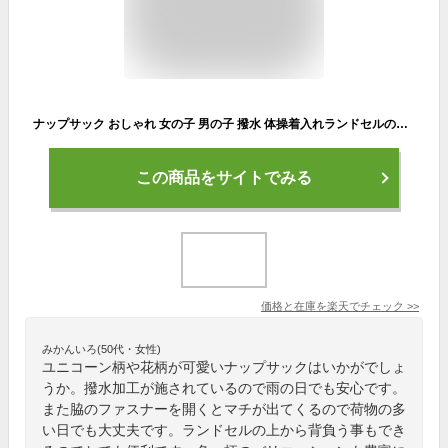
ナップサック おしゃれ 女の子 男の子 撥水 体操着入れランドセルの上から ナップザック 体操着 キッズ 子供用 マチ付き かわいい くすみ 花入園 入学準備 体操服袋 通園バッグ 手提げバッグザジーザップス オレンジボンボン tcpt
この商品をサイトでみる
価格と在庫を
楽天
でチェック
>>
みかんいろ(50代・女性)
ユニコーン柄や花柄が可愛いナップサックはいかがでしょ
うか。撥水加工が施されているので雨の日でも安心です。
また脇のファスナーを開くとマチが出てくるので荷物の多
い日でも大丈夫です。ランドセルの上から背負う事もでき