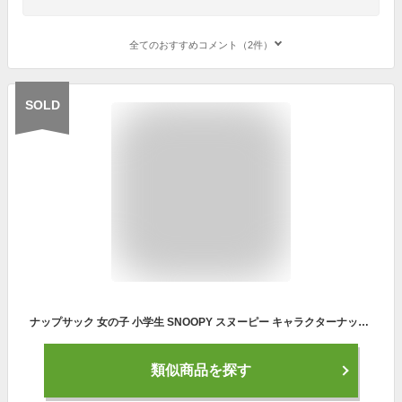
全てのおすすめコメント（2件）
SOLD
ナップサック 女の子 小学生 SNOOPY スヌーピー キャラクターナップサック 撥水 107143 体操着袋 ナイロン プールバッグ 小学校 リュック 体操服入れ 体操着入れ おしゃれ 女子 水泳バッグ ナップザック サブバッグ ランドセルの上 巾着リュック かわいい 入学グッズ 紫
類似商品を探す