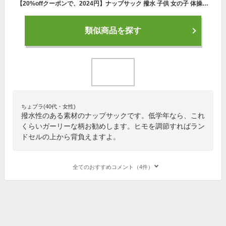
【20%offクーポンで、2024円】ナップサック 撥水 子供 女の子 体操着入れ 体操服入れ [ナップザック 体操着袋 体操服袋 巾着袋 大 大きめサイズ 通園バッグ orenge bonbon Petit Angeina メール便可]
類似商品を探す
ちょプラ(40代・女性)
撥水性のある素材のナップサックです。低学年なら、これ
くらいガーリーな柄お勧めします。ヒモを調節すればラン
ドセルの上から背負えますよ。
全てのおすすめコメント（4件）