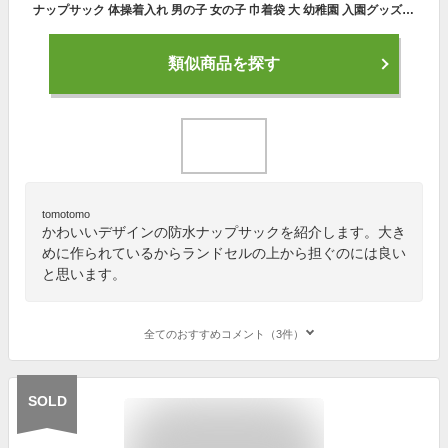
ナップサック 体操着入れ 男の子 女の子 巾着袋 大 幼稚園 入園グッズ お着替え袋 ザジーザップス オレンジボンボン プチアンジェリーナ 小学校 入学準備 新学期 キッズ 子供 保育園 入園準備 習い事 遠足 撥水 バッグ ユアーズ おしゃれ【RCP】
類似商品を探す
tomotomo
かわいいデザインの防水ナップサックを紹介します。大き
めに作られているからランドセルの上から担ぐのには良い
と思います。
全てのおすすめコメント（3件）
SOLD