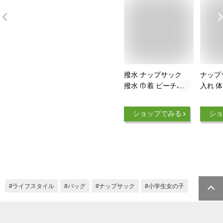
撥水 ナップサック
ナップ
撥水 巾着 ビーチバ
入れ 
ッグ HOPPE（ホッ
水 撥水
ペ）【日本製 通園
臭機能
ショップでみる
ショ
通学 入園 準備入学
ルの上
グッズ 通園 通学 リ
巾着袋
ュック リュックサッ
子 キ
ク ノーアイロン 撥
シュー
水バッグ 防水加工
ルバッ
着替え入れ 持ち手付
体操着袋
シューズ キッズ 男
生 通園
ライフスタイル
バッグ
ナップサック
小学生女の子
の子 女の子 保育園
入れ 
幼稚園
プレゼ
BOST