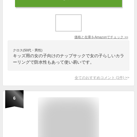
価格と在庫を
Amazon
でチェック
>>
クロス(50代・男性)
キッズ用の女の子向けのナップサックで女の子らしいカラ
ーリングで防水性もあって使い易いです。
全てのおすすめコメント
(
1
件)
>
6