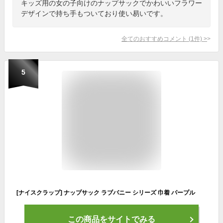
キッズ用の女の子向けのナップサックでかわいいフラワー
デザインで持ち手もついており使い易いです。
全てのおすすめコメント
(
1
件)
>
5
[ナイスクラップ] ナップサック ラブバニー シリーズ 巾着 パープル
この商品をサイトでみる