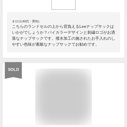
オロロ(40代・男性)
こちらのランドセルの上から背負えるLeeナップサックは
いかがでしょうか？バイカラーデザインと刺繍ロゴがお洒
落なナップサックです。撥水加工の施されたお手入れのし
やすい色味が素敵なナップサックでお勧めです。
SOLD