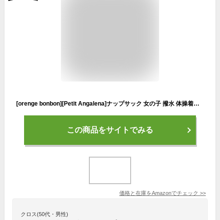
[orenge bonbon][Petit Angalena]ナップサック 女の子 撥水 体操着袋 巾着袋 大 キッズ 体操服入れ 持ち手付き B.水彩フラワーPink free
この商品をサイトでみる
価格と在庫を
Amazon
でチェック
>>
クロス(50代・男性)