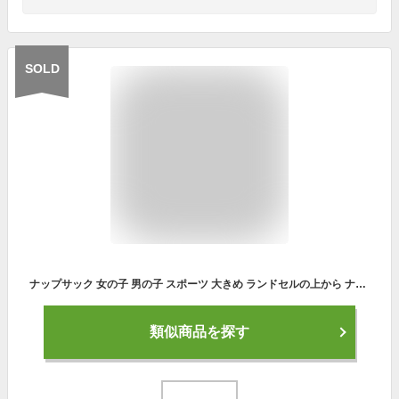
SOLD
ナップサック 女の子 男の子 スポーツ 大きめ ランドセルの上から ナイロン/ Lee リー 撥水 Lサイズ /レディース 大人 子供 子供用 子ども こども 女子 男子 小学生 小学校 保育園 幼稚園 ナップザック 体操着入れ 体操着袋 体操服入れ 体操服袋 おしゃれ ブランド/ p
類似商品を探す