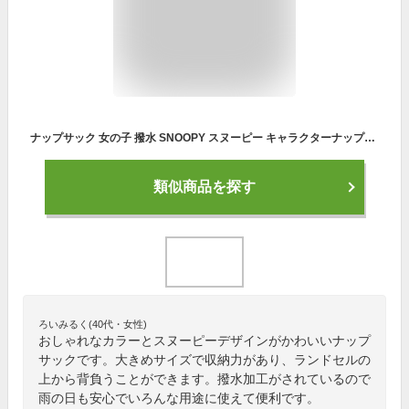
ナップサック 女の子 撥水 SNOOPY スヌーピー キャラクターナップサック 107143 ランドセルの上 高学年 巾着 ナップザック プールバッグ スイムバッグ 子供用 女子 かわいい 体操着入れ 小学生 体操服入れ サブバッグ 修学旅行 林間学校 巾着リュック 入学 紫 はっ水
類似商品を探す
ろいみるく(40代・女性)
おしゃれなカラーとスヌーピーデザインがかわいいナップ
サックです。大きめサイズで収納力があり、ランドセルの
上から背負うことができます。撥水加工がされているので
雨の日も安心でいろんな用途に使えて便利です。