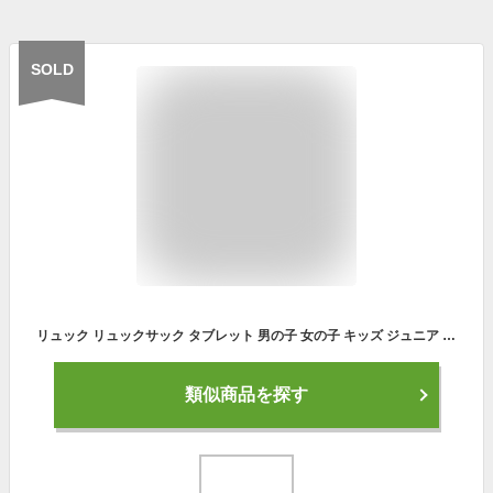
SOLD
リュック リュックサック タブレット 男の子 女の子 キッズ ジュニア 子供用 花柄 恐竜柄 撥水加工 デイパック バックパック かわいい かっこいい Kids Foret キッズフォーレ【G】【2201】【C】
類似商品を探す