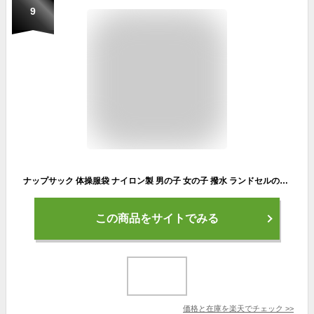
9
ナップサック 体操服袋 ナイロン製 男の子 女の子 撥水 ランドセルの上から背負えます。体操服入れ（体操着入れ）
この商品をサイトでみる
価格と在庫を
楽天
でチェック
>>