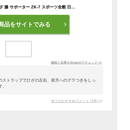
ザムスト(ZAMST) ひざ 膝 サポーター ZK-7 スポーツ全般 日常生活 左右兼用 Lサイズ 371703
商品をサイトでみる
価格と在庫を
Amazon
でチェック
>>
のストラップでひざの左右、前方へのグラつきをしっ
す。
全てのおすすめコメント
(
1
件)
>