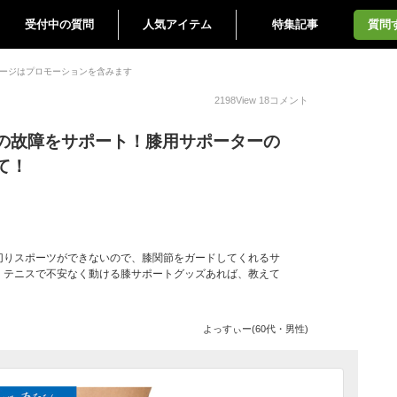
受付中の質問
人気アイテム
特集記事
質問
ージはプロモーションを含みます
2198
View
18
コメント
の故障をサポート！膝用サポーターの
て！
切りスポーツができないので、膝関節をガードしてくれるサ
。テニスで不安なく動ける膝サポートグッズあれば、教えて
よっすぃー(60代・男性)