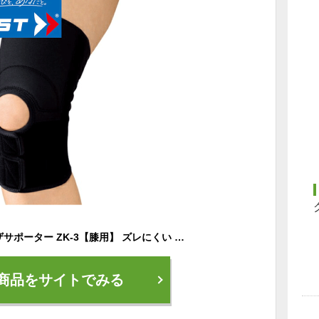
ZAMST ザムスト ヒザサポーター ZK-3【膝用】 ズレにくい 摩擦・衝撃からの保護 しっかりサポート スポーツ テニス 野球 サッカー 371501・371502・371503・371504・371505・371506
商品をサイトでみる