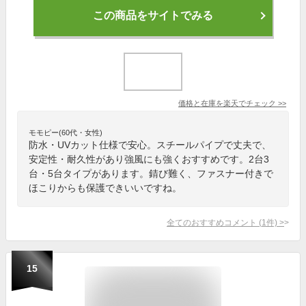
この商品をサイトでみる
価格と在庫を
楽天
でチェック
>>
モモピー(60代・女性)
防水・UVカット仕様で安心。スチールパイプで丈夫で、
安定性・耐久性があり強風にも強くおすすめです。2台3
台・5台タイプがあります。錆び難く、ファスナー付きで
ほこりからも保護できいいですね。
全てのおすすめコメント
(
1
件)
>
15