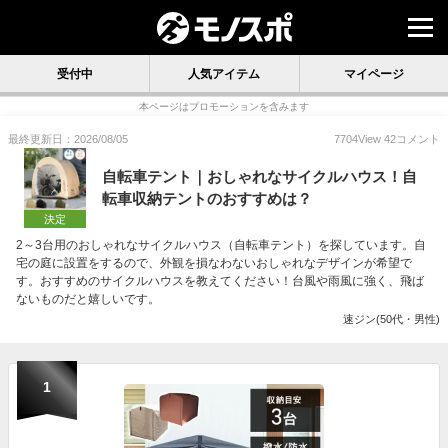
受付中
人気アイテム
マイページ
本ページはプロモーションを含みます
最終更新日：2026/08/05
7704
View
42
コメント
自転車テント｜おしゃれなサイクルハウス！自
転車収納テントのおすすめは？
決定
2～3台用のおしゃれなサイクルハウス（自転車テント）を探しています。自
宅の庭に設置をするので、外観を損なわないおしゃれなデザインが希望で
す。おすすめのサイクルハウスを教えてください！台風や雨風に強く、飛ば
ないものだと嬉しいです。
速ジン(50代・男性)
1