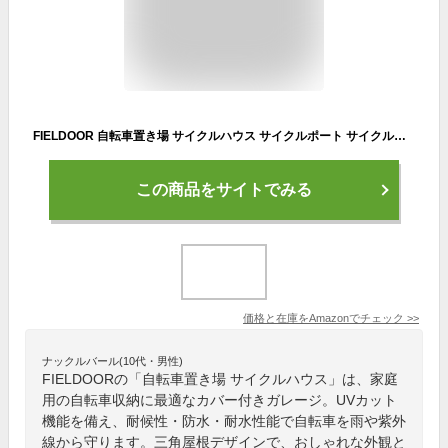
FIELDOOR 自転車置き場 サイクルハウス サイクルポート サイクルガレージ 家庭用 自転車 小屋 屋根 UVカット 耐候 防水 耐水 カバー 雨よけ 駐輪場 収納庫 バイク サイクルパーキング テント 保管 防犯 三角屋根 おしゃれ 屋外 物置 倉庫 [1-2台用] [ライトベージュ]
この商品をサイトでみる
価格と在庫を
Amazon
でチェック
>>
ナックルバール(10代・男性)
FIELDOORの「自転車置き場 サイクルハウス」は、家庭
用の自転車収納に最適なカバー付きガレージ。UVカット
機能を備え、耐候性・防水・耐水性能で自転車を雨や紫外
線から守ります。三角屋根デザインで、おしゃれな外観と