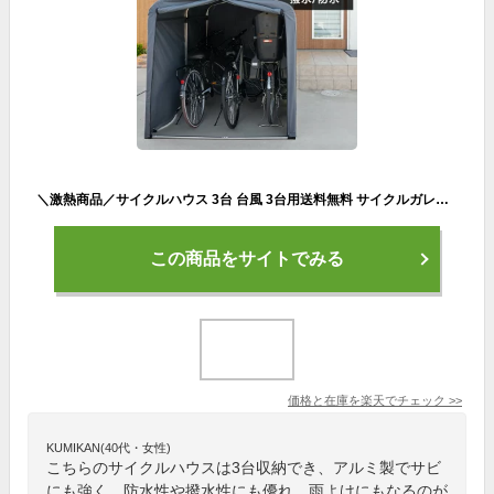
＼激熱商品／サイクルハウス 3台 台風 3台用送料無料 サイクルガレージ 自転車用ガレージ 家庭用 収納 屋外 雨よけ アルミ アルミ製 錆びにくい サイクルポート 自転車置き場 駐輪所 3台 防水 アルミサイクルハウス 3台用 ACI-3SBR
この商品をサイトでみる
価格と在庫を
楽天
でチェック
>>
KUMIKAN(40代・女性)
こちらのサイクルハウスは3台収納でき、アルミ製でサビ
にも強く、防水性や撥水性にも優れ、雨よけにもなるのが