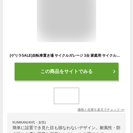
[ゲリラSALE]自転車置き場 サイクルガレージ 3台 家庭用 サイクルハウス 屋根 おしゃれ テント diyサイクルポート 駐輪場 収納 屋外 雨よけ アルミ製 組み立て 物置 駐輪所 防水 自転車用ガレージ ACI-3SBR/3SLG/3SBE
この商品をサイトでみる
価格と在庫を
楽天
でチェック
>>
KUMIKAN(40代・女性)
簡単に設置でき見た目も損なわないデザイン。耐風性・防