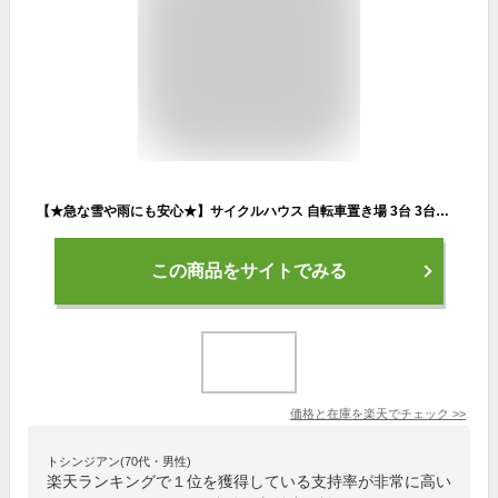
【★急な雪や雨にも安心★】サイクルハウス 自転車置き場 3台 3台用 サイクルガレージ 自転車置き場 家庭用 収納 屋外 雨よけ アルミ おしゃれ テント アルミ製 組み立て 物置 サビにくい サイクルポート 駐輪所 防水 【D】【10MT】
この商品をサイトでみる
価格と在庫を
楽天
でチェック
>>
トシンジアン(70代・男性)
楽天ランキングで１位を獲得している支持率が非常に高い