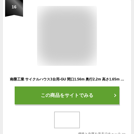
16
南榮工業 サイクルハウス3台用-GU 間口1.56m 奥行2.2m 高さ1.65m 南栄工業 4984665142786【GS】（ 自転車置き場 家庭用 収納 屋外 雨よけ サイクルポート 駐輪所 自転車用ガレージ サイクルガレージ）
この商品をサイトでみる
価格と在庫を
楽天
でチェック
>>