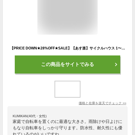
【PRICE DOWN★28%OFF★SALE】【あす楽】サイクルハウス 1〜2台用 自転車置き場 防水 サイクルガレージ 1台 2台 自転車ガレージ ガレージ 人気 駐輪所 駐車場 自転車 家庭用 バイク 保管 屋根 ガレージ おしゃれ 雨よけ 日よけ ACI-2SBR 【D】 [2209LP]
この商品をサイトでみる
価格と在庫を
楽天
でチェック
>>
KUMIKAN(40代・女性)
家庭で自転車を置くのに最適な大きさ。雨除けや日よけに
もなり自転車をしっかり守ります。防水性、耐久性にも優
れているのがいいですね