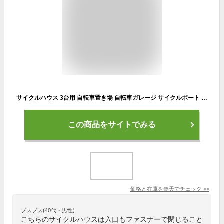
サイクルハウス 3台用 自転車置き場 自転車ガレージ サイクルポート サイクルテント バイクテント 駐輪所 UVカット 防水 家庭用 自転車 バイク カバー ガレージ 雨よけ 日よけ 収納 保管 物置 おしゃれ 送料無料 ###サイクルハウスB1803###
この商品をサイトでみる
価格と在庫を
楽天
でチェック
>>
プスプス(40代・男性)
こちらのサイクルハウスは入口もファスナーで閉じること