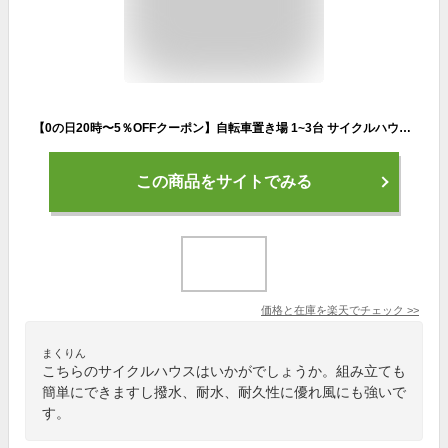
【0の日20時〜5％OFFクーポン】自転車置き場 1~3台 サイクルハウス 屋根 家庭用 DIY バイク ガレージ ガレージテント 耐水圧 保管 丈夫 収納 屋外 雨よけ 日よけ 耐久性 撥水 サイクルガレージ 自転車置き場 物置 おしゃれ 自転車置場 駐輪場 サイクルポート 台
この商品をサイトでみる
価格と在庫を
楽天
でチェック
>>
まくりん
こちらのサイクルハウスはいかがでしょうか。組み立ても
簡単にできますし撥水、耐水、耐久性に優れ風にも強いで
す。