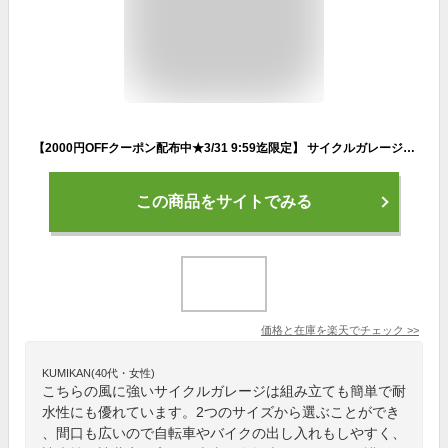
【2000円OFFクーポン配布中★3/31 9:59迄限定】 サイクルガレージ サイクルハウス 自転車置き場 2台用 3台用 YKSH-2/YKSH-3 簡易ガレージ 自転車置き 物置保管庫 収納庫 山善 YAMAZEN ガーデンマスター 【送料無料】
この商品をサイトでみる
価格と在庫を
楽天
でチェック
>>
KUMIKAN(40代・女性)
こちらの風に強いサイクルガレージは組み立ても簡単で耐
水性にも優れています。2つのサイズから選ぶことができ
、間口も広いので自転車やバイクの出し入れもしやすく、