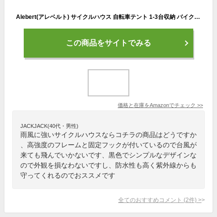
Alebert(アレベルト) サイクルハウス 自転車テント 1-3台収納 バイクガレージ サイクルガレージ サイクルポート 自転車置き場 屋外 自転車収納 ガレージテント バイクシェルター 自転車屋根 自転車倉庫 高耐久鋼フレーム UV加工シート・遮熱・撥水加工 雨よけ 家庭・アウトドア・戸外用 (ブラック, Ｓサイズ)
この商品をサイトでみる
価格と在庫を
Amazon
でチェック
>>
JACKJACK(40代・男性)
雨風に強いサイクルハウスならコチラの商品はどうですか
、高強度のフレームと固定フックが付いているので台風が
来ても飛んでいかないです、黒色でシンプルなデザインな
ので外観を損なわないですし、防水性も高く紫外線からも
守ってくれるのでおススメです
全てのおすすめコメント
(
2
件)
>