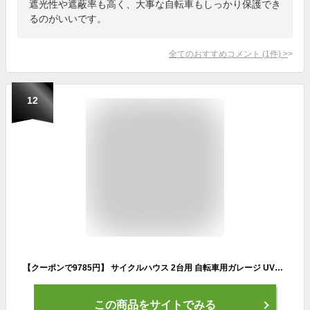
遮光性や遮蔽率も高く、大事な自転車もしっかり保護でき
るのがいいです。
全てのおすすめコメント
(
1
件)
>
12
【クーポンで9785円】 サイクルハウス 2台用 自転車用ガレージ UVカット 防水 自転車 バイク ガレージ 家庭用 自転車置き場 バイク置き場 サイクルガレージ カバー 雨よけ 日よけ 物置 SunRuck サイスト
この商品をサイトでみる