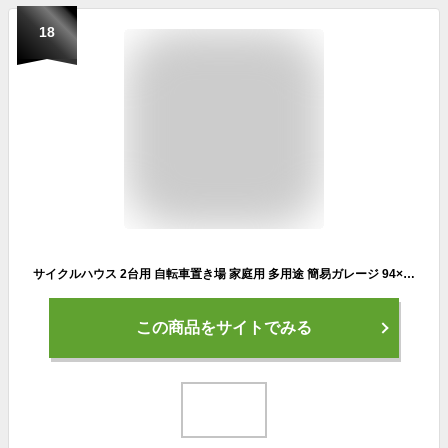
18
サイクルハウス 2台用 自転車置き場 家庭用 多用途 簡易ガレージ 94×180×156cm 中型 シルバーグレー PE素材 防UV 防水 防風 耐水性2000mm 組み立て式 固定バンド付き 金具付き
この商品をサイトでみる