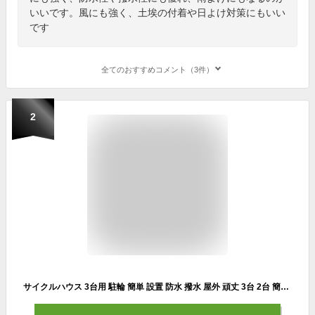
いいです。風にも強く、土埃の付着や日よけ対策にもいい
です
全てのおすすめコメント（3件）
2
サイクルハウス 3台用 駐輪 簡単 設置 防水 撥水 屋外 頑丈 3台 2台 簡易 物置 DIY おしゃれ カバー サイクルガレージ サイクルポート アルミフレーム 自転車 バイク 二輪 置き場 駐輪場 3 〜 2台用 MYPALLAS M-SB25 送料無料 あす楽