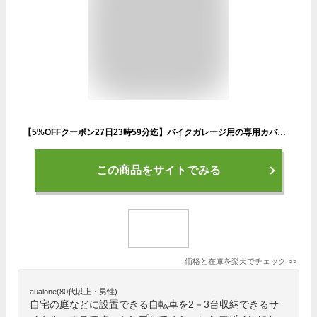
【5%OFFクーポン27日23時59分迄】バイクガレージ用の専用カバー サイクルハウス 替えシート
この商品をサイトでみる
価格と在庫を
楽天
でチェック
>>
aualone(80代以上・男性)
自宅の庭などに設置できる自転車を2－3台収納できるサ