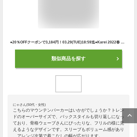
●20％OFFクーポンで3,184円！03.29(TUE)18:59迄●Karei 2022春 マウンテンパーカー レディース トップス コート アウター ジャケット 秋 定番 バックスタイル フード付 ポケット
類似商品を探す
にゃさん(50代・女性)
こちらのマウンテンパーカーはいかがでしょうか？トレン
ドのオーバーサイズで、バックスタイルも切り返しになっ
ており、骨格ウェーブさんにぴったりな、フリルの様に見
えるようなデザインです。スリーブもボリューム感があり
、アレンジ次第で着こなしの幅が広がります。