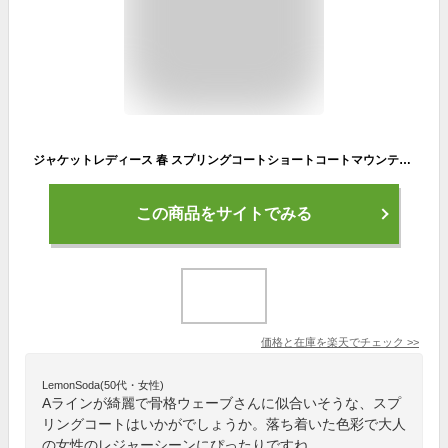
ジャケットレディース 春 スプリングコートショートコートマウンテンパーカー ナイロンジャケット モッズパーカー フード パーカー アウター コート Aライン ゆったり きれいめ おしゃれ オリジナル カジュアル 薄手 通勤 上品 送料無料
この商品をサイトでみる
価格と在庫を
楽天
でチェック
>>
LemonSoda(50代・女性)
Aラインが綺麗で骨格ウェーブさんに似合いそうな、スプ
リングコートはいかがでしょうか。落ち着いた色彩で大人
の女性のレジャーシーンにぴったりですね。