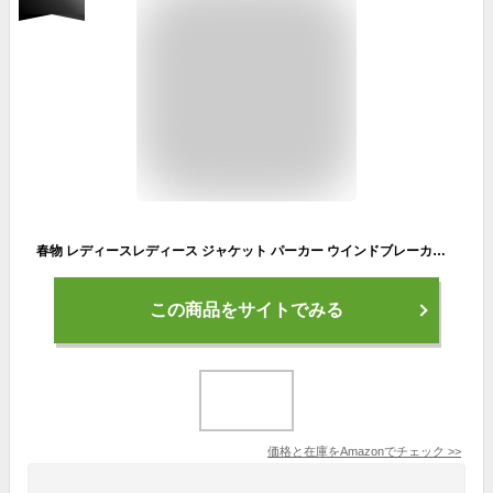
春物 レディースレディース ジャケット パーカー ウインドブレーカー コート ブルゾン アウター マウンテンパーカー ジップアップ トレーナー ジャンパー フード付き 羽織スウェット カジュアル 長袖 ゆったり 切り替え 春秋冬 原宿系 ストリート系 (Free Size, グリーン)
この商品をサイトでみる
価格と在庫を
Amazon
でチェック
>>