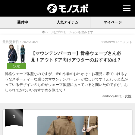
受付中
人気アイテム
マイページ
本ページはプロモーションを含みます
最終更新日：2026/04/21
3685
View
13
コメント
【マウンテンパーカー】骨格ウェーブさん必
見！アウトドア向けアウターのおすすめは？
決定
骨格ウェーブ体型なのですが、登山や春のお出かけ・お花見に着ていけるよ
うなスポーティーな感じのマウンテンパーカーが欲しいです！ふわっと広が
っているデザインのものがウェーブ体型にあっていると聞いたのですが、お
しゃれでかわいいおすすめを教えて！
andooo(40代・女性)
1