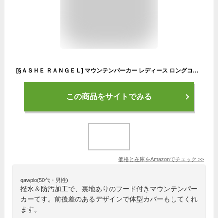
[§ＡＳＨＥ ＲＡＮＧＥＬ] マウンテンパーカー レディース ロングコート ブルゾン モッズコート トレンチコート フード付き 薄手コート 裏地あり ジップアップ 長め丈 羽織り 軽量 春 アウターウエア ライトアウター L
この商品をサイトでみる
価格と在庫を
Amazon
でチェック
>>
qawplo(50代・男性)
撥水＆防汚加工で、裏地ありのフード付きマウンテンパー
カーてす。前後差のあるデザインで体型カバーもしてくれ
ます。