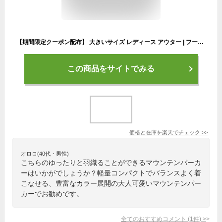
【期間限定クーポン配布】 大きいサイズ レディース アウター | フードボア 中綿 キルティング ゆったりがちょうどいい！ おしゃれ 長袖 マンパー _ オリジナル アウター マウンテンパーカー LL 3L 4L 5L 6L 7L 8L ゆったり お腹 胸周り 二の腕 [431759] 春 春物 春服
この商品をサイトでみる
価格と在庫を
楽天
でチェック
>>
オロロ(40代・男性)
こちらのゆったりと羽織ることができるマウンテンパーカ
ーはいかがでしょうか？軽量コンパクトでバランスよく着
こなせる、豊富なカラー展開の大人可愛いマウンテンパー
カーでお勧めです。
全てのおすすめコメント
(
1
件)
>