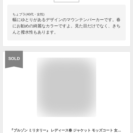
ちょプラ(40代・女性)
幅にゆとりがあるデザインのマウンテンパーカーです。春
にお勧めの綺麗なカラーですよ。見た目だけでなく、きち
んと撥水性もあります。
SOLD
『ブルゾン ミリタリー』 レディース春 ジャケット モッズコート 女性 カジュアル （ピンク ブルー グリーン ベージュ） コート アウター 大人カジュアル コットン マウンテンパーカー ワイド カーキ かわいい おしゃれ アウトドア 大人 ギフト プレゼント