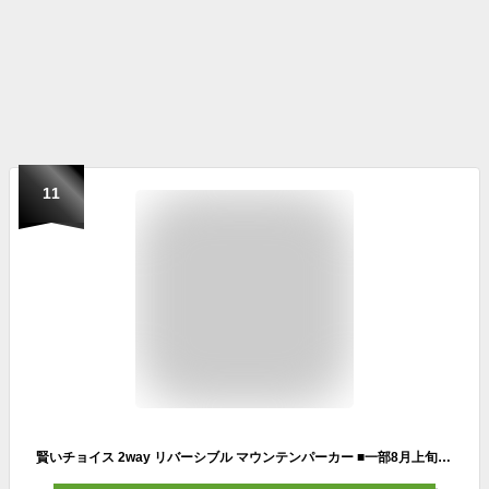
11
賢いチョイス 2way リバーシブル マウンテンパーカー ■一部8月上旬入荷 アウター レディース パーカー ジャケット ブルゾン ミリタリージャケット ミリタリー 長袖 アウトドア 小顔 大きいサイズ ジャンバー ミディアム ライトアウター お尻が隠れる 春 夏 HUG.U