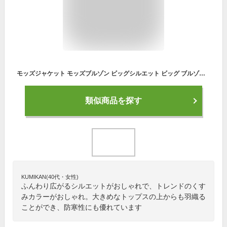
モッズジャケット モッズブルゾン ビッグシルエット ビッグ ブルゾン ジャケット モッズ マウンテンパーカー レディース アウター 羽織り 春アウター 春 秋 秋冬 ピンク ベージュ アイボリー おしゃれ かわいい 防寒 ライトジャケット ミリタリージャケット clf-171【P】[□]
類似商品を探す
KUMIKAN(40代・女性)
ふんわり広がるシルエットがおしゃれで、トレンドのくす
みカラーがおしゃれ。大きめなトップスの上からも羽織る
ことができ、防寒性にも優れています