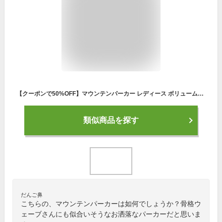
【クーポンで50%OFF】マウンテンパーカー レディース ボリューム袖 ジップアップ ライトアウター ジャンパー ジャンバー 上着 羽織り フード付き フード ポケット付き ショート丈 ミドル丈 オーバーサイズ ビッグシルエット 無地 可愛い おしゃれ
類似商品を探す
だんご鼻
こちらの、マウンテンパーカーは如何でしょうか？骨格ウ
ェーブさんにも似合いそうなお洒落なパーカーだと思いま