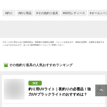
ポーツ/アウトドア/
SKIMP
耐水/ボックス】(送
料無料/沖縄除く)
釣り
釣り用品
その他釣り道具
60代レディース
オールシー
※
モノスポ
に寄せられた投稿内容は、投稿者の主観的な感想・コメントを含みます。 投稿の信憑性・正確性を保証する
ことはできませんので、あくまで参考情報の一つとしてご利用ください。
その他釣り道具
の人気おすすめランキング
決定
15
釣り用UVライト｜夜釣りの必需品！強
回答
力UVブラックライトのおすすめは？