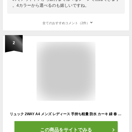
。4カラーから選べるのも嬉しいですね。
全てのおすすめコメント（2件）
2
リュック 2WAY A4 メンズ レディース 手持ち軽量 防水 カーキ 緑 春 夏 SS 猛暑 スポーツジム ゴルフ 海 山 通学 釣り 登山 四角 スクエア ターポリン ブランド SKIMP BAG Dandy
この商品をサイトでみる