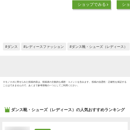
ナメル マット モダ
ジャズ
ショップでみる
ショ
ンシューズ ラテンシ
ッズシ
ューズ スタンダード
ヒール
靴 ボールルーム靴
ダン 
ティーチャーズシュ
供から
ーズ 太ヒール クラ
用 初
シカル 練習用 初心
者 男
者 上級者 室外 室内
ダンス
レディースファッション
ダンス靴・シューズ（レディース）
履き サルサ タンゴ
ジャズ 男性用 (ブラ
ック - 毛底,25.5cm)
※
モノスポ
に寄せられた投稿内容は、投稿者の主観的な感想・コメントを含みます。 投稿の信憑性・正確性を保証する
ことはできませんので、あくまで参考情報の一つとしてご利用ください。
ダンス靴・シューズ（レディース）
の人気おすすめランキング