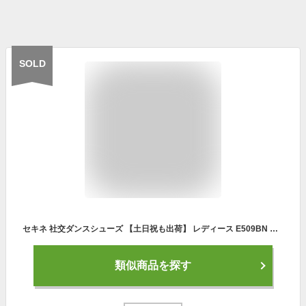
SOLD
セキネ 社交ダンスシューズ 【土日祝も出荷】 レディース E509BN 【外反母趾(バニオン)対応シューズ《 Bunion WIDE》 Sekine ダンス シューズ ティーチャーズ 社交ダンス 初心者 上級者 幅広 スタンダード
類似商品を探す