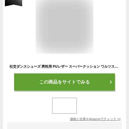
社交ダンスシューズ 男性用 PUレザー スーパークッション ワルツスタンダード モダン ラテン 疲れない タンゴ ジャズ ローヒール ステージ 舞台靴 練習 靴 初心者 上級者 (37# 靴内長23.5cm, ブラック)
この商品をサイトでみる
価格と在庫を
Amazon
でチェック
>>