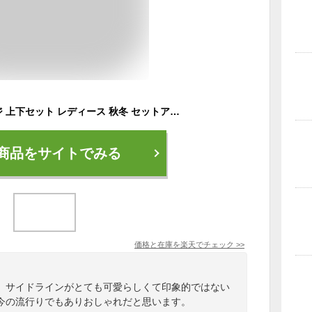
【送料無料】ジャージ 上下セット レディース 秋冬 セットアップ 長袖 パーカー スポーツウェア ロングパンツ おしゃれ ルームウェア 部屋着 ダンス カジュアル 韓国風 スウェット プルオーバー
商品をサイトでみる
価格と在庫を
楽天
でチェック
>>
。サイドラインがとても可愛らしくて印象的ではない
今の流行りでもありおしゃれだと思います。