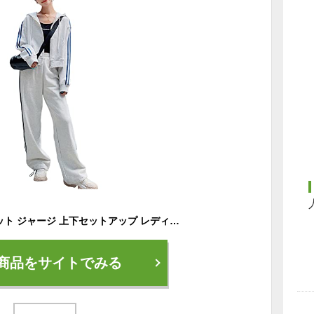
春秋 パーカー 2点セット ジャージ 上下セットアップ レディース ジップ スウェット スポーツパンツ 上下 カジュアル ルームウェア 部屋着 ゆったり 韓国風 体型カバー 大きいサイズ NTZ05 (ライトグレー, L)
商品をサイトでみる