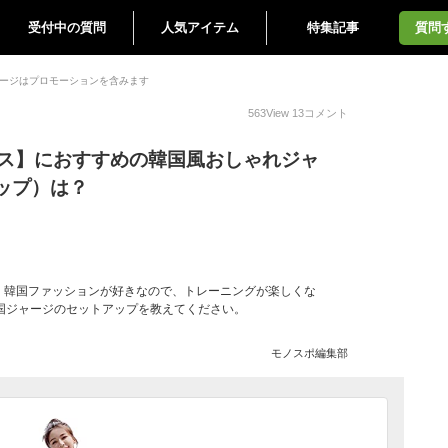
受付中の質問
人気アイテム
特集記事
質問
ージはプロモーションを含みます
563
View
13
コメント
ース】におすすめの韓国風おしゃれジャ
ップ）は？
。韓国ファッションが好きなので、トレーニングが楽しくな
国ジャージのセットアップを教えてください。
モノスポ編集部