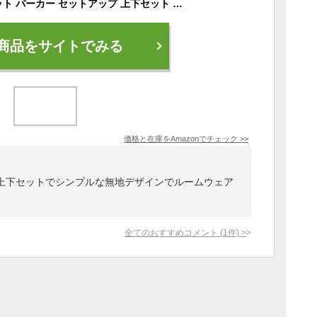
[アイシンク] スウェット パーカー セットアップ 上下セット レディース 無地 ジップアップ 長袖 ジャージ トレーニングウェア スポーツ トレーニング ダンス ジム 大きいサイズ フーディー プルオーバー ルームウェア 部屋着 韓国 フード スウェットパーカー トップス 裏起毛 春 冬 カジュアル カワイイ 普段着 ユッタリ ファッション おうち時間 おうちスタイル セットピンク M
商品をサイトでみる
価格と在庫を
Amazon
でチェック
>>
上下セットでシンプルな無地デザインでルームウェア
全てのおすすめコメント
(
1
件)
>