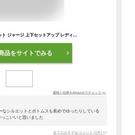
春秋 パーカー 2点セット ジャージ 上下セットアップ レディース 韓国風 スウェット ワイドパンツ 上下 カジュアル ルームウェア 部屋着 ゆったり 体型カバー 大きいサイズ NTZ07 (グレー, L)
商品をサイトでみる
価格と在庫を
Amazon
でチェック
>>
ーなシルエットとボトムスも長めでゆったりしている
かっこいいと思いました
全てのおすすめコメント
(
1
件)
>