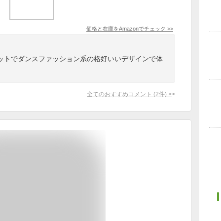
価格と在庫を
Amazon
でチェック
>>
ットでダンスファッション系の格好いいデザインで体
。
全てのおすすめコメント
(
2
件)
>