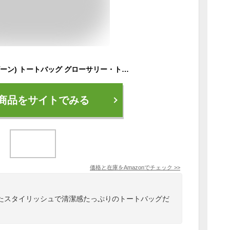
L.L.Bean(エルエルビーン) トートバッグ グローサリー・トート キャンバス Natural ナチュラル ０ＲＰＡ４７００００
商品をサイトでみる
価格と在庫を
Amazon
でチェック
>>
たスタイリッシュで清潔感たっぷりのトートバッグだ