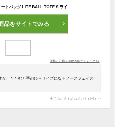
[ザノースフェイス] トートバッグ LITE BALL TOTE S ライトボールトートS NM82160 ユニセックス ブラック
商品をサイトでみる
価格と在庫を
Amazon
でチェック
>>
すが、たたむと手のひらサイズになるノースフェイス
全てのおすすめコメント
(
1
件)
>