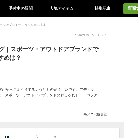
受付中の質問
人気アイテム
特集記事
質問
ージはプロモーションを含みます
3280
View
18
コメント
ッグ｜スポーツ・アウトドアブランドで
すめは？
ズがかっこよく持てるようなものが欲しいです。アディダ
ど、スポーツ・アウトドアブランドのおしゃれトートバッグ
モノスポ編集部