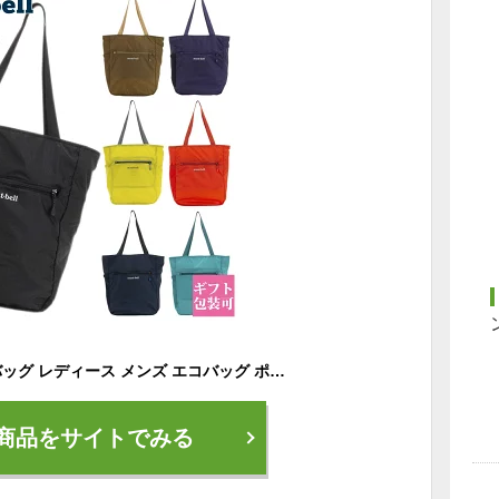
モンベル montbell バッグ レディース メンズ エコバッグ ポケッタブル ライトトート S 1123972 トートバッグ コンパクト ミニ サイズ 小さめ エコ バッグ エコバック バック 軽量 ナイロン 強い シンプル おしゃれ 折りたたみ 丈夫 マチ広 ブランド 新品 通販
商品をサイトでみる