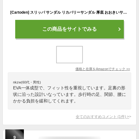
[Cartoden] スリッパ サンダル リカバリーサンダル 厚底 おおきいサイズ 24cm~29.5cm おしゃれ 室内 室外 軽量 滑り止め 男女兼用 (ネイビーオレンジ, measurement_24_point_5_centimeters)
この商品をサイトでみる
価格と在庫を
Amazon
でチェック
>>
nkzw(60代・男性)
EVA一体成型で、フィット性を重視しています。足裏の形
状に沿った設計いなっています。歩行時の足、関節、腰に
かかる負担を緩和してくれます。
全てのおすすめコメント
(
1
件)
>
9