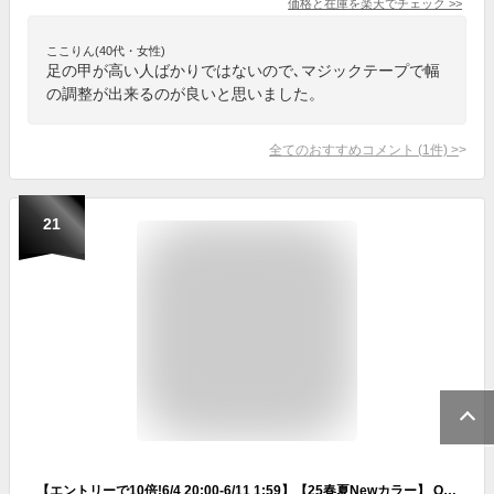
価格と在庫を
楽天
でチェック
>>
ここりん(40代・女性)
足の甲が高い人ばかりではないので､マジックテープで幅
の調整が出来るのが良いと思いました。
全てのおすすめコメント
(
1
件)
>
21
【エントリーで10倍!6/4 20:00-6/11 1:59】【25春夏Newカラー】 OOFOS ウーフォス OOahh Sport（ウーアースポーツ）リカバリーサンダル ユニセックス 衝撃吸収 スポーツサンダル シャワーサンダル メンズ レディース リカバリー 正規品