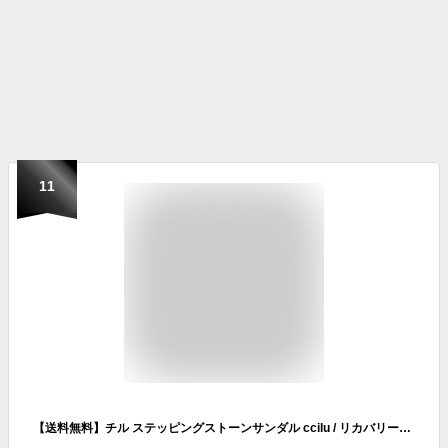
11
【送料無料】チル ステッピングストーンサンダル ccilu / リカバリーサンダル スポーツ メンズ レディース オフィス 指圧 3WAY リフレクソロジー 足つぼ 健康 サンダル 健康スリッパ オフィス 足裏 足うら マッサージ 室内 屋外 足ツボサンダル リラックス 血行促進