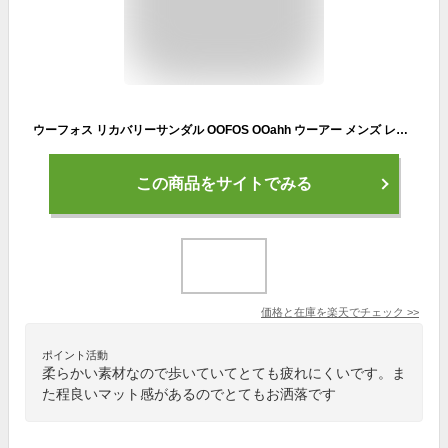
ウーフォス リカバリーサンダル OOFOS OOahh ウーアー メンズ レディース シャワーサンダル 国内正規品 送料無料 【サイズ交換片道無料】 スライドサンダル サンダル リカバリーシューズ スポーツ ランニング マラソン トライアスロン
この商品をサイトでみる
価格と在庫を
楽天
でチェック
>>
ポイント活動
柔らかい素材なので歩いていてとても疲れにくいです。ま
た程良いマット感があるのでとてもお洒落です