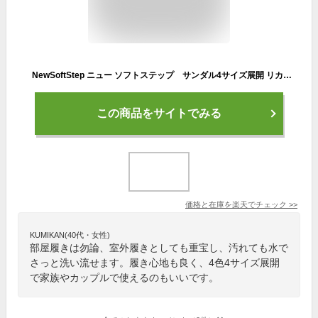
NewSoftStep ニュー ソフトステップ サンダル4サイズ展開 リカバリーサンダル メンズ レディース 室内 室外兼用健康サンダル 健康スリッパ つぼ押し 洗える エコ
この商品をサイトでみる
価格と在庫を
楽天
でチェック
>>
KUMIKAN(40代・女性)
部屋履きは勿論、室外履きとしても重宝し、汚れても水で
さっと洗い流せます。履き心地も良く、4色4サイズ展開
で家族やカップルで使えるのもいいです。