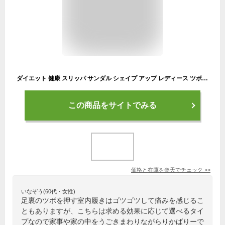
ダイエット 健康 スリッパ サンダル シェイプ アップ レディース ツボ押し 足裏 コリ マッサージ 室内 オフィス おしゃれ シューズ 足 筋肉 疲れ 対策 改善 グッズ 美脚 ルームシューズ 血行促進 フットケア 便利 アイテム リフレッシュ ガチ押し健康ルームサンダル ふみっぱ
この商品をサイトでみる
価格と在庫を
楽天
でチェック
>>
いなぞう(60代・女性)
足裏のツボを押す室内履きはゴツゴツして痛みを感じるこ
ともありますが、こちらは求める効果に応じて選べるタイ
プなので家事や家の中をうごきまわりながらりかばりーで