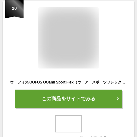
20
ウーフォス/OOFOS OOahh Sport Flex（ウーアースポーツフレックス）リカバリーサンダル【送料無料】[サンダル/スリッパ/リカバリーシューズ/スポーツ/ランニング/マラソン/ヨガ/トレッキング/ハイキング/メンズ/レディース/ユニセックス]
この商品をサイトでみる