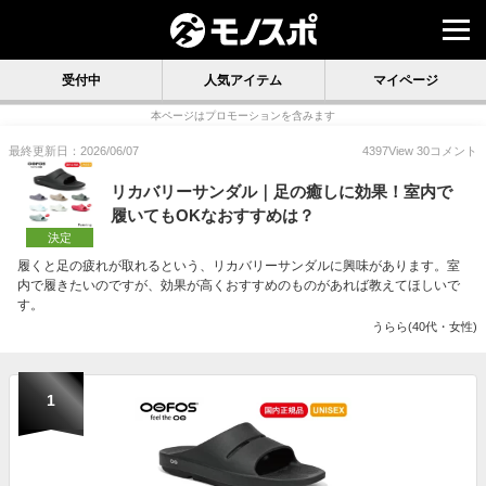
受付中
人気アイテム
マイページ
本ページはプロモーションを含みます
最終更新日：2026/06/07
4397
View
30
コメント
リカバリーサンダル｜足の癒しに効果！室内で
履いてもOKなおすすめは？
決定
履くと足の疲れが取れるという、リカバリーサンダルに興味があります。室
内で履きたいのですが、効果が高くおすすめのものがあれば教えてほしいで
す。
うらら(40代・女性)
1