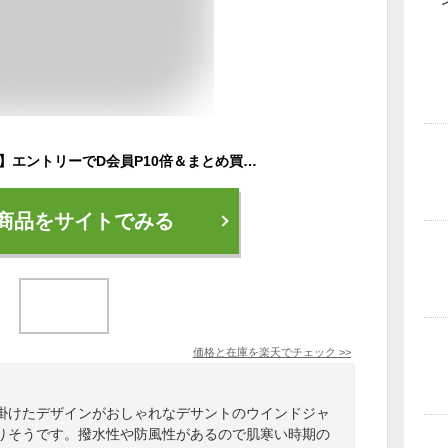
【8/10 23:00〜23:59】エントリーでD会員P10倍＆まとめ買いで最大10％OFFクーポン デサント レディース ウインドジャケット ソウガラGウィンドJK ウラメッシュ DMWPJF30 スポーツウェア DESCENTE 2303_ms
商品をサイトでみる
価格と在庫を
楽天
でチェック
>>
掛けたデザインがおしゃれなデサントのウインドジャ
りそうです。撥水性や防風性があるので肌寒い時期の