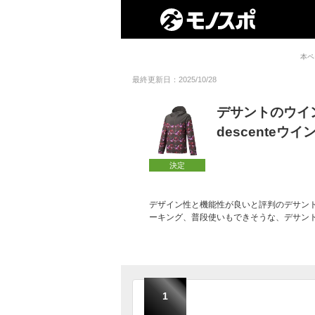
本ペ
最終更新日：2025/10/28
デサントのウイ
descente
決定
デザイン性と機能性が良いと評判のデサント（
ーキング、普段使いもできそうな、デサン
1