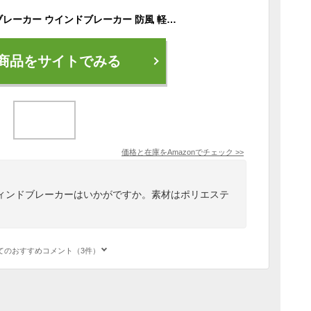
[デサント] ウィンドブレーカー ウインドブレーカー 防風 軽量 抗菌ポケット トレーニング レディース BK S
商品をサイトでみる
価格と在庫を
Amazon
でチェック
>>
ィンドブレーカーはいかがですか。素材はポリエステ
てのおすすめコメント（3件）