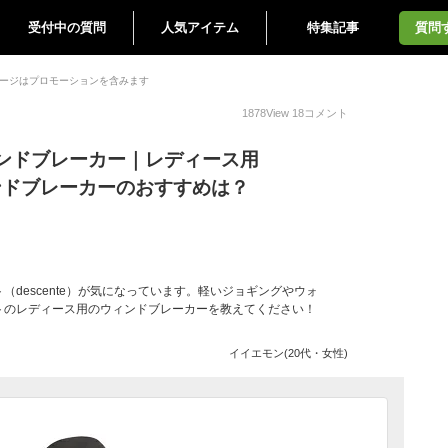
受付中の質問
人気アイテム
特集記事
質問
ージはプロモーションを含みます
1878
View
18
コメント
ンドブレーカー｜レディース用
ウインドブレーカーのおすすめは？
descente）が気になっています。軽いジョギングやウォ
トのレディース用のウィンドブレーカーを教えてください！
イイエモン(20代・女性)