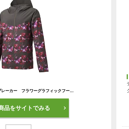
デサント ウインドブレーカー フラワーグラフィックフーデッドジャケット レディース DMWQJF30 CH チャコール Lサイズ
商品をサイトでみる