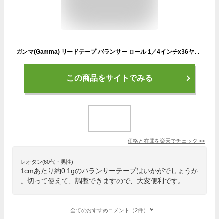
ガンマ(Gamma) リードテープ バランサー ロール 1／4インチx36ヤード(約6.35mmx約32.9M巻き) 1cmあたり約0.1g ラケットバランス調整 Lead Tape Reel[次回使えるクーポンプレゼント]
この商品をサイトでみる
価格と在庫を
楽天
でチェック
>>
レオタン(60代・男性)
1cmあたり約0.1gのバランサーテープはいかがでしょうか
。切って使えて、調整できますので、大変便利です。
全てのおすすめコメント（2件）