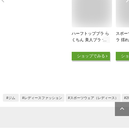
ハーフトップブラ ら
スポー
くちん 美人ブラ ナ
ラ 揺
イトブラ カップ付き
イヤー
ブラ 透けない スポ
濯可能 
ショップでみる
ショ
ーツブラ スポブラ
クササ
パッド付きブラ ノン
ク仕様
ワイヤー 育乳 バス
トアップ 痛くない
苦しくない 下着 レ
ディースインナー ヨ
ガ 無地 シンプル 大
ジム
レディースファッション
スポーツウェア（レディース）
きいサイズ 揺れない
ストレッチ Mサイズ
Lサイズ LL 3L