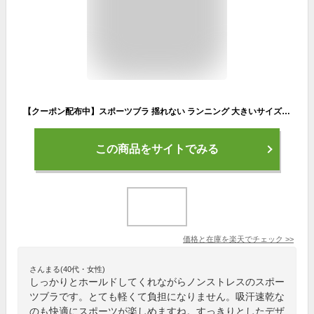
【クーポン配布中】スポーツブラ 揺れない ランニング 大きいサイズ レディース かわいい スポブラ 超軽量 吸汗 速乾 脇高 揺れ防止 取り外しパッド付き ノンストレス ノンワイヤー ヨガ ウエア スポブラ トレーニングウェア ヨガウェア フィットネスウェア
この商品をサイトでみる
価格と在庫を
楽天
でチェック
>>
さんまる(40代・女性)
しっかりとホールドしてくれながらノンストレスのスポー
ツブラです。とても軽くて負担になりません。吸汗速乾な
のも快適にスポーツが楽しめますね。すっきりとしたデザ