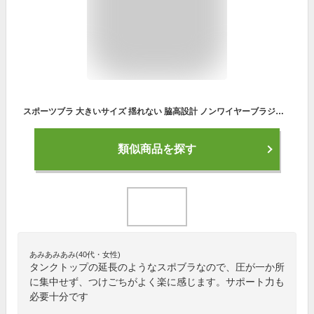
スポーツブラ 大きいサイズ 揺れない 脇高設計 ノンワイヤーブラジャー 肌優しい 締め付け感ない 速乾 ヨガブラ 無地 吸汗速乾 耐震 スポブラ ふんわり ブラジャー パット付き スポーツウェア 楽ブラ ヨガ フィットネス ブラ ブラジャー ショーツセット 超盛りブラ バストアップ美胸 脇高設計 谷間メイク ノンワイヤー 柔らかい 苦しくない わき肉すっきり ノンワイヤーブラ 補正ブラ(L/グリーン)
類似商品を探す
あみあみあみ(40代・女性)
タンクトップの延長のようなスポブラなので、圧が一か所
に集中せず、つけごちがよく楽に感じます。サポート力も
必要十分です