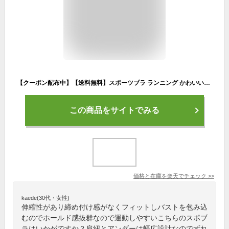
【クーポン配布中】【送料無料】スポーツブラ ランニング かわいい 大きいサイズ レディース スポブラ 着脱 超軽量 吸汗 速乾 揺れ防止 ノンストレス ノンワイヤー ヨガ ウエア スポブラ トレーニングウェア ヨガウェア フィットネスウェア 冬
この商品をサイトでみる
価格と在庫を
楽天
でチェック
>>
kaede(30代・女性)
伸縮性があり締め付け感がなくフィットしバストを包み込
むのでホールド感抜群なので運動しやすいこちらのスポブ
ラはいかがですか？肩紐とアンダーは幅広設計なのでずれ