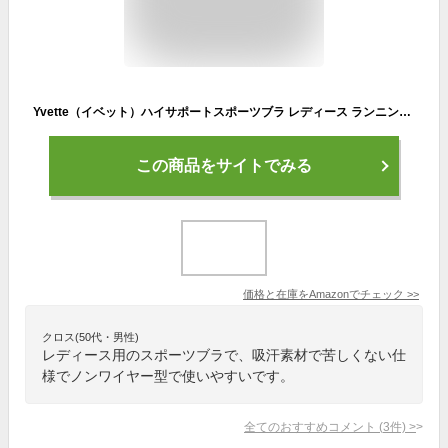
Yvette（イベット）ハイサポートスポーツブラ レディース ランニング用ノンワイヤー揺れない 前開き フィットネスブラ M(D-F) ブラック
この商品をサイトでみる
価格と在庫を
Amazon
でチェック
>>
クロス(50代・男性)
レディース用のスポーツブラで、吸汗素材で苦しくない仕
様でノンワイヤー型で使いやすいです。
全てのおすすめコメント
(
3
件)
>