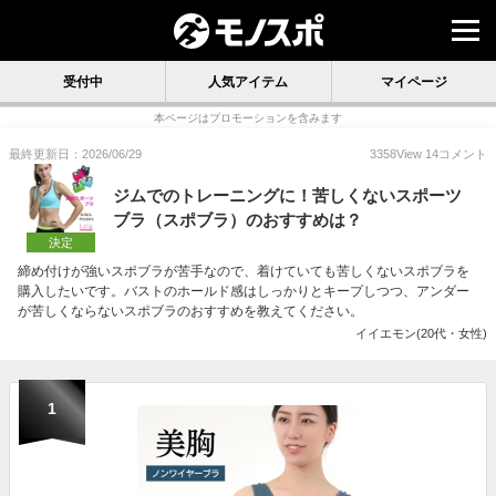
受付中
人気アイテム
マイページ
本ページはプロモーションを含みます
最終更新日：2026/06/29
3358
View
14
コメント
ジムでのトレーニングに！苦しくないスポーツ
ブラ（スポブラ）のおすすめは？
決定
締め付けが強いスポブラが苦手なので、着けていても苦しくないスポブラを
購入したいです。バストのホールド感はしっかりとキープしつつ、アンダー
が苦しくならないスポブラのおすすめを教えてください。
イイエモン(20代・女性)
1