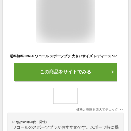
送料無料 CW-X ワコール スポーツブラ 大きいサイズ レディース SPORTS ゆれケア Bra 揺れない ブラトップ スポブラ スポーツウェア トレーニングウェア コンプレッションインナー ランニング ジム フィットネス アンダーウェア cwx Wacoal HTY020
この商品をサイトでみる
価格と在庫を
楽天
でチェック
>>
RRgypsies(60代・男性)
ワコールのスポーツブラがおすすめです。スポーツ時に揺