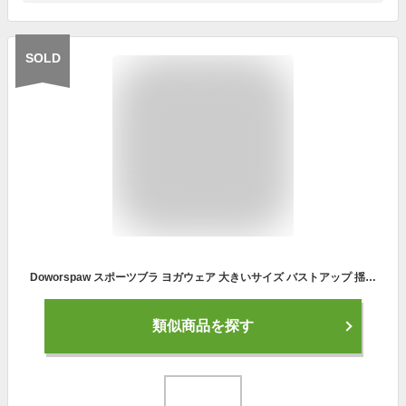
SOLD
Doworspaw スポーツブラ ヨガウェア 大きいサイズ バストアップ 揺れない スポブラ 内蔵成型カップ ノンワイヤー 肌触り良い 補正ブラ クロスバック 吸汗 無地 苦しくない レディース ブラトップ 背中美人 ヨガウェア フィットネス ナイトブラ ブラジャー バストアップ ノンワイヤーブラジャー(M/ブラック)
類似商品を探す