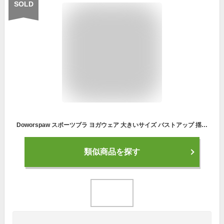
SOLD
Doworspaw スポーツブラ ヨガウェア 大きいサイズ バストアップ 揺れない スポブラ 内蔵成型カップ ノンワイヤー 肌触り良い 補正ブラ クロスバック 吸汗 無地 苦しくない レディース ブラトップ 背中美人 ヨガウェア フィットネス ナイトブラ ブラジャー 夜用ブラ ノンワイヤーブラ 幅広ストラップブラ 育乳ブラ 寝ている間に集中育乳 背面着圧設計 下着 美胸(XL/ピンク)
類似商品を探す