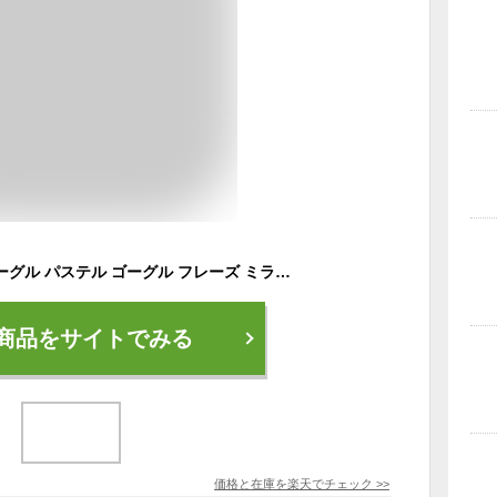
【子供用】 スノーゴーグル パステル ゴーグル フレーズ ミラーレンズ アジアンフィット PASTEL FRAISE PAJ 4520 全3カラー キッズ ジュニア ユース 千鳥格子柄ベルト スキーゴーグル スノーボードゴーグル スノボ プレゼント
商品をサイトでみる
価格と在庫を
楽天
でチェック
>>