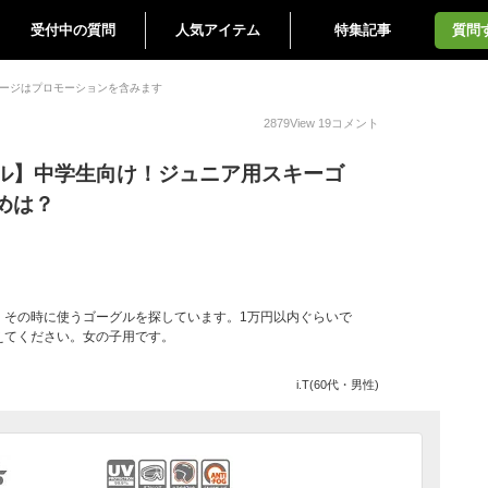
受付中の質問
人気アイテム
特集記事
質問
ージはプロモーションを含みます
2879
View
19
コメント
ル】中学生向け！ジュニア用スキーゴ
めは？
、その時に使うゴーグルを探しています。1万円以内ぐらいで
えてください。女の子用です。
i.T(60代・男性)