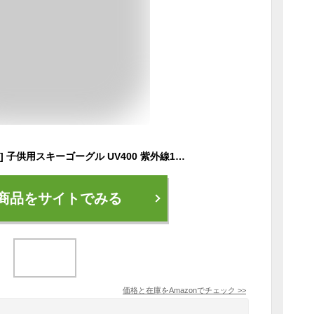
[OUTDOORMASTER] 子供用スキーゴーグル UV400 紫外線100%カット メガネ対応 子ども スノーゴーグル 180°広視野 スノボートゴーグル 曇り止め 防風防塵防雪 防放射 耐衝撃 冬山登山/サバゲー/バイク/スキー運動に全面適用 スポーツ用ゴーグル ボーイズ ガールズ 柔軟 耐久 安全
商品をサイトでみる
価格と在庫を
Amazon
でチェック
>>