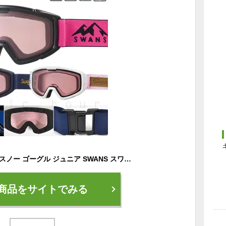
スキーゴーグル 子供 スノー ゴーグル ジュニア SWANS スワンズ こども スノボー くもり止め ダブルレンズ UVカット ヘルメット対応 ボーイズ ガールズ 白 黒 青
商品をサイトでみる