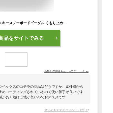
[ウベックス] 子供用 スキースノーボードゴーグル くもり止め シングルレンズ speedy pro
商品をサイトでみる
価格と在庫を
Amazon
でチェック
>>
ウベックスのコチラの商品はどうですか、紫外線から
止めコーティングされているので使い勝手が良いです
感が良く着け心地が良いのでおススメです
全てのおすすめコメント
(
1
件)
>