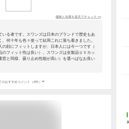
価格と在庫を
楽天
でチェック
>>
ている者です。スワンズは日本のブランドで歴史もあ
く、何十年も色々使って結局これに落ち着きました。
人の顔にフィットしますが、日本人には今一つです（
品のフィット性は良い）。スワンズは全製品ＵＶカッ
重窓と同様、曇り止め性能が高い）を選べばなお良い
てのおすすめコメント（4件）