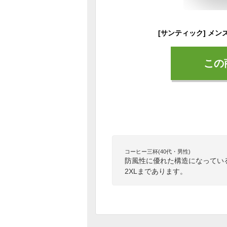
この
コーヒー三杯(40代・男性)
防風性に優れた構造になっている
2XLまであります。