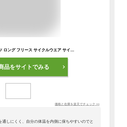
メンズ サイクルパンツ ロング フリース サイクルウエア サイクルタイツ 防風 防寒 秋冬用 パッドなし 自転車( ブラック-4004, M)
商品をサイトでみる
価格と在庫を
楽天
でチェック
>>
を通しにくく、自分の体温を内側に保ちやすいのでと