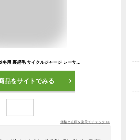
サイクリングパンツ 秋冬用 裏起毛 サイクルジャージ レーサーパンツ 防風 防寒 防風素材 裏起毛素材 立体断裁 衝撃吸収パッド付 ユニセックス 保温性 男女兼用 ウエスト調整 幅広ゴム フラットシーム ロングパンツ カジュアルサイクルパンツ 2032000200 S-4XLサイズ展開
商品をサイトでみる
価格と在庫を
楽天
でチェック
>>