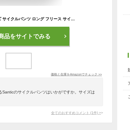
[サンティック] メンズ サイクルパンツ ロング フリース サイクルウエア サイクルタイツ 防風 防寒 秋冬用 パッドなし 自転車 XL
商品をサイトでみる
価格と在庫を
Amazon
でチェック
>>
Santicのサイクルパンツはいかがですか。サイズは
全てのおすすめコメント
(
1
件)
>