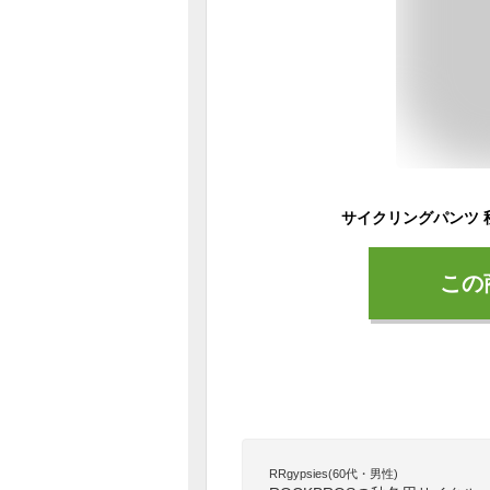
この
RRgypsies(60代・男性)