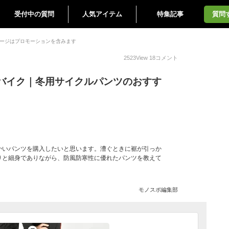
受付中の質問
人気アイテム
特集記事
質問
ージはプロモーションを含みます
2523
View
18
コメント
バイク｜冬用サイクルパンツのおすす
かいパンツを購入したいと思います。漕ぐときに裾が引っか
りと細身でありながら、防風防寒性に優れたパンツを教えて
モノスポ編集部