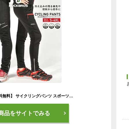
サイクルパンツ 【送料無料】 サイクリングパンツ スポーツウェア サイクルジャージ ズボン ボトムス 自転車 春 秋 防風 裏起毛 裾口ファスナー リフレクトプリント ウエストゴム 家庭洗濯可能 洗濯機洗い対応 薄手 このページはパンツのみ(単品)の販売です RK1004
商品をサイトでみる