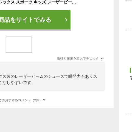
【全国送料無料】 アシックス スポーツ キッズ レーザービーム 速く走るための仕様にこだわったスピードモデルゴムヒモ＋1本ベルト 1154A183 001 002 003 020 400 401 600 750 asics LAZERBEAM
商品をサイトでみる
価格と在庫を
楽天
でチェック
>>
クス製のレーザービームのシューズで瞬発力もありス
こなしやすいです。
てのおすすめコメント（2件）