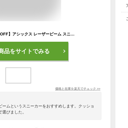
【1/9 クーポンで10%OFF】アシックス レーザービーム スニーカー キッズ 走りやすい 歩きやすい 履きやすい 疲れない マジックテープ 軽量 1154A195 RJ-MG-B 1154A215 RJ-MG-G ランニングシューズ 男の子 女の子 小学生 ジュニア 子供 シューズ 靴【2412】
商品をサイトでみる
価格と在庫を
楽天
でチェック
>>
ビームというスニーカーをおすすめします。クッショ
で選びました。