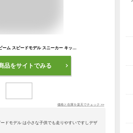
アシックス レーザービーム スピードモデル スニーカー キッズ ジュニア 走りやすい 歩きやすい 軽量 マジックテープ ベルクロ ゴム紐 ランニングシューズ ASICS LAZERBEAM 1154A183 SJ-MG 男の子 女の子 子供 靴 運動靴 2024秋冬モデル【2406】
商品をサイトでみる
価格と在庫を
楽天
でチェック
>>
ピードモデル は小さな子供でも走りやすいですしデザ