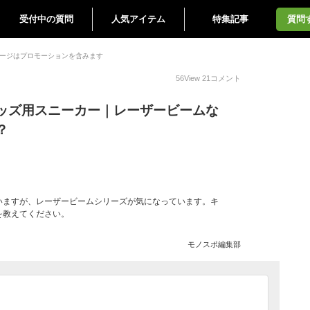
受付中の質問
人気アイテム
特集記事
質問
ージはプロモーションを含みます
56
View
21
コメント
ッズ用スニーカー｜レーザービームな
？
いますが、レーザービームシリーズが気になっています。キ
を教えてください。
モノスポ編集部