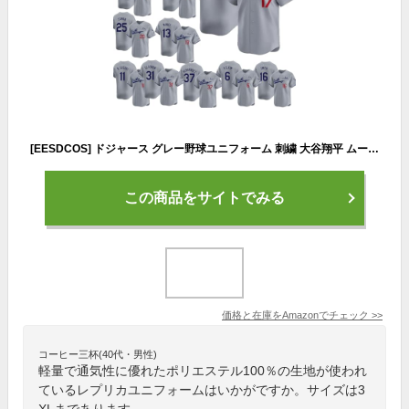
[EESDCOS] ドジャース グレー野球ユニフォーム 刺繍 大谷翔平 ムーキー・ベッツ 山本由伸 フリーマン マンシー グラスノー ユニフォーム 17番 50番 5番 野球 夏服 男女兼用 通気性 快適 通勤 練習着 半袖 記念シャツ レプリカ 非公式 (18番,L)
この商品をサイトでみる
価格と在庫を
Amazon
でチェック
>>
コーヒー三杯(40代・男性)
軽量で通気性に優れたポリエステル100％の生地が使われ
ているレプリカユニフォームはいかがですか。サイズは3
XLまであります。