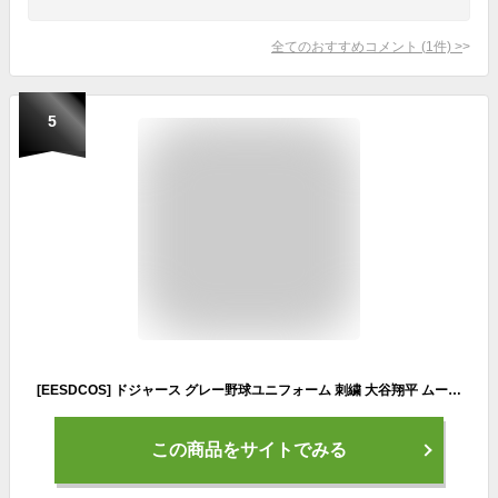
全てのおすすめコメント
(
1
件)
>
5
[EESDCOS] ドジャース グレー野球ユニフォーム 刺繍 大谷翔平 ムーキー・ベッツ 山本由伸 フリーマン マンシー グラスノー ユニフォーム 17番 50番 5番 野球 夏服 男女兼用 通気性 快適 通勤 練習着 半袖 記念シャツ レプリカ 非公式 (17番,M)
この商品をサイトでみる