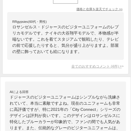
価格と在庫を
楽天
でチェック
>>
RRgypsies(60代・男性)
ロサンゼルス・ドジャースのビジターユニフォームのレプ
リカモデルです。ナイキの大谷翔平モデルで、本物感が半
端ないです。これを着てスタジアムで観戦したり、テレビ
の前で応援したりすると、気分が盛り上がりますよ。部屋
の壁に飾っておいても絵になります。
全てのおすすめコメント
(
4
件)
>
AIによる回答
ドジャースのビジターユニフォームはシンプルながら洗練さ
れていて、本当に素敵ですよね。現在のユニフォームも非常
に高評価ですが、特に2021年の「City Connect」シリーズの
デザインは評判が良いです。このデザインはロサンゼルスに
特化したブルーカラーが印象的で、ファンの間でも人気があ
ります。また、伝統的なグレーのビジターユニフォームは、