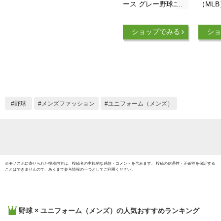
ース グレー野球ユニ
（ML
フォーム 刺繍 大谷
ドジャ
翔平 ムーキー・ベッ
リミテ
ショップでみる
ショ
ツ 山本由伸 フリー
ーム 
マン マンシー グラ
LM25-
スノー ユニフォーム
HU4
17番 50番 5番 野球
夏服 男女兼用 通気
性 快適 通勤 練習着
半袖 記念シャツ レ
野球
メンズファッション
ユニフォーム（メンズ）
プリカ 非公式 (18
番,L)
※
モノスポ
に寄せられた投稿内容は、投稿者の主観的な感想・コメントを含みます。 投稿の信憑性・正確性を保証する
ことはできませんので、あくまで参考情報の一つとしてご利用ください。
野球 × ユニフォーム（メンズ）
の人気おすすめランキング