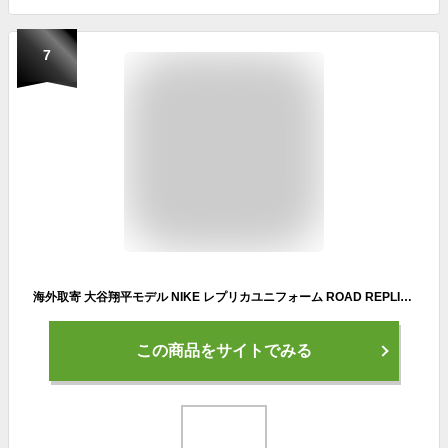
7
海外取寄 大谷翔平モデル NIKE レプリカユニフォーム ROAD REPLICA COOL BASE PLAYER JERSEY グレー ロード ナイキ ロサンゼルス ドジャース LOS ANGELES DODGERS GREY ユニフォーム /GREY 23_12
この商品をサイトでみる