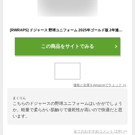
[RWRAPS] ドジャース 野球ユニフォーム 2025年ゴールド版 2年連続優勝 フリーマン 大谷翔平 ベッツ 非公式 野球 男女兼用 練習着 記念シャツ 優勝記念 試合 応援 観戦 支援 レプリカ (3XL,5番)
この商品をサイトでみる
価格と在庫を
Amazon
でチェック
>>
まくりん
こちらのドジャースの野球ユニフォームはいかがでしょう
か。軽量で柔らかい肌触りで速乾性が高いので快適だと思
います。
全てのおすすめコメント
(
1
件)
>