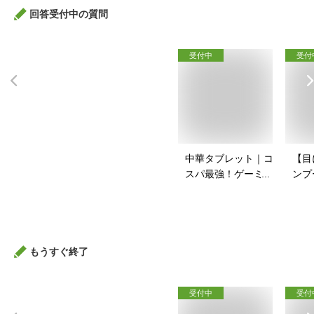
回答受付中の質問
受付中
受付
中華タブレット｜コ
【目
スパ最強！ゲーミン
ンプ
グ用タブレットのお
安い
すすめは？
すす
もうすぐ終了
受付中
受付