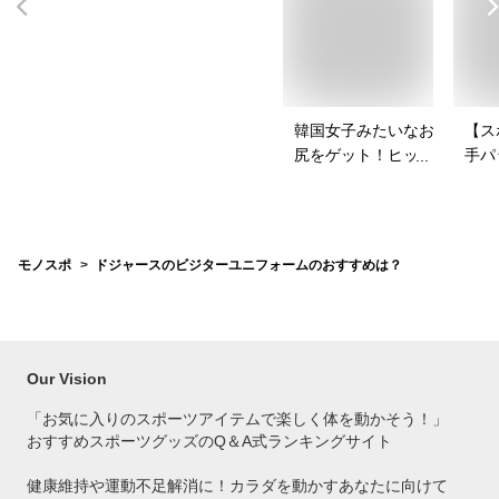
韓国女子みたいなお
【ス
尻をゲット！ヒップ
手パ
パッドのおすすめ
ース
は？
を教
モノスポ
ドジャースのビジターユニフォームのおすすめは？
Our Vision
「お気に入りのスポーツアイテムで
楽しく体を動かそう！」
おすすめスポーツグッズのQ＆A式ランキングサイト
健康維持や運動不足解消に！カラダを動かすあなたに向けて