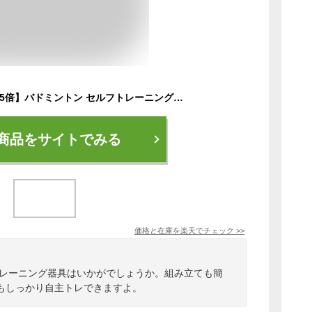
お買い物マラソン【P5倍】バドミントン セルフトレーニング器具 練習器具 バドミントン練習用 初心者 セット ラケット 簡単組み立て 持ち運びしやすい 一人用 子供 大人 自動戻り 屋内 屋外スポーツ用 安定性
商品をサイトでみる
価格と在庫を
楽天
でチェック
>>
トレーニング器具はいかがでしょうか。組み立ても簡
もしっかり自主トレできますよ。