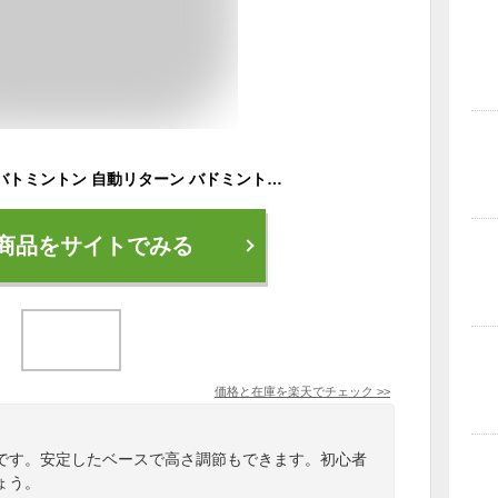
ランキング入賞 室内バトミントン 自動リターン バドミントン 一人 練習 自動バックバトミントン バドミントントレーナー ポータブル伸縮弾性ロッド 安定したベース 高さ調整可能 3つバドミントン付属 初心者 練習用 セット 1人でも練習 バドミントン
商品をサイトでみる
価格と在庫を
楽天
でチェック
>>
です。安定したベースで高さ調節もできます。初心者
ょう。