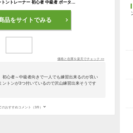
【即納】屋外バドミントントレーナー 初心者 中級者 ポータブル伸縮弾性ロッド 安定したベース 高さ調整可能 3つバドミントン付属 初心者 練習用 セット 自分1人でも練習 バドミントン トレーニング 素振り
商品をサイトでみる
価格と在庫を
楽天
でチェック
>>
、初心者～中級者向きで一人でも練習出来るのが良い
ミントンが3つ付いているので沢山練習出来そうです
てのおすすめコメント（3件）