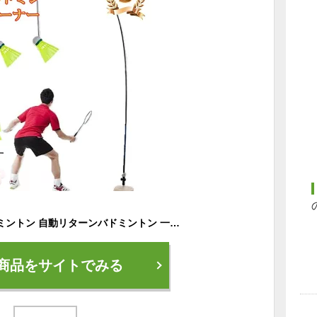
ランキング 室内バトミントン 自動リターンバドミントン 一人 練習自動バックバトミントン バドミントントレーナー ポータブル伸縮弾性ロッド安定したベース高さ調整可能 3つバドミントン付属初心者 練習用 セット 1人でも練習バドミントントレーニング
商品をサイトでみる