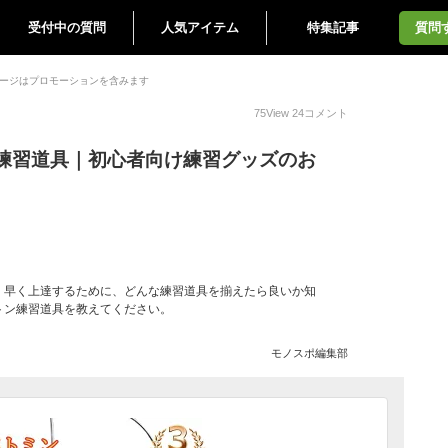
受付中の質問
人気アイテム
特集記事
質問
ージはプロモーションを含みます
75
View
24
コメント
練習道具｜初心者向け練習グッズのお
。早く上達するために、どんな練習道具を揃えたら良いか知
トン練習道具を教えてください。
モノスポ編集部