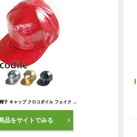
ヒップホップ キッズ 帽子 キャップ クロコダイル フェイク レザー メタリック 58cm CFSTE-02 キッズ ダンス衣装 ヒップホップ ファッション 韓国 ダンス小物 ジュニア レディース 男女兼用 ユニセックス
商品をサイトでみる