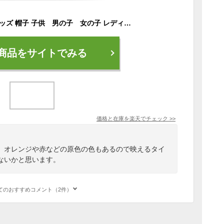
部分即納 キャップ キッズ 帽子 子供 男の子 女の子 レディース メンズ 親子ペア ハット ヒップホップ ダンス ダンス衣装 派手 カッコいい 日除け 小物 韓国 日よけ キャンプ お洒落
商品をサイトでみる
価格と在庫を
楽天
でチェック
>>
。オレンジや赤などの原色の色もあるので映えるタイ
ないかと思います。
てのおすすめコメント（2件）