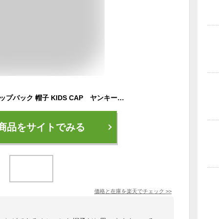
キッズ キャップ スナップバック 帽子 KIDS CAP ヤンキース 白 黒 ジュニア ヒップホップ ダンス 衣装 子供用 男の子 女の子 誕生日 クリスマス プレゼント
商品をサイトでみる
価格と在庫を
楽天
でチェック
>>