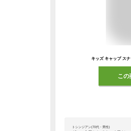
この
トシンジアン(70代・男性)