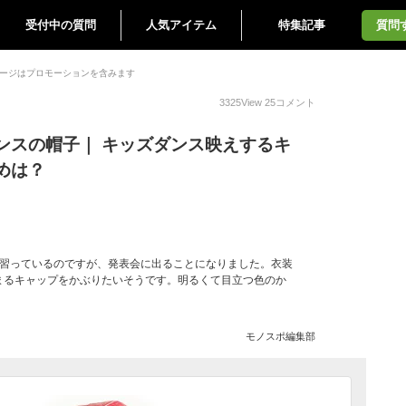
受付中の質問
人気アイテム
特集記事
質問
ージはプロモーションを含みます
3325
View
25
コメント
ンスの帽子｜ キッズダンス映えするキ
めは？
を習っているのですが、発表会に出ることになりました。衣装
まるキャップをかぶりたいそうです。明るくて目立つ色のか
モノスポ編集部