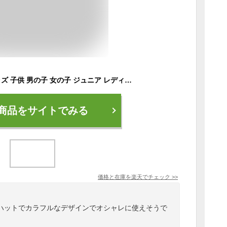
即納 帽子 ハット キッズ 子供 男の子 女の子 ジュニア レディース メンズ 大人 ヒップホップ ダンス 派手 バケットハット 韓国 日よけ キャンプ お洒落 ファッション オシャレ 全5色 ブラック ホワイト レッド メール便発送
商品をサイトでみる
価格と在庫を
楽天
でチェック
>>
ハットでカラフルなデザインでオシャレに使えそうで