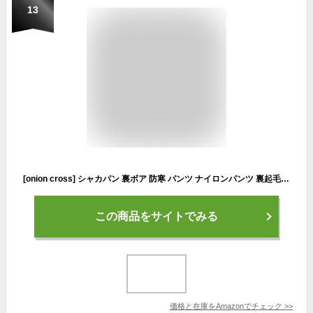
13
[onion cross] シャカパン 裏ボア 防寒 パンツ ナイロンパンツ 裏起毛 撥水 ストレート 冬 防風 暖 レディース (M, グレージュ)
この商品をサイトでみる
価格と在庫を
Amazon
でチェック
>>