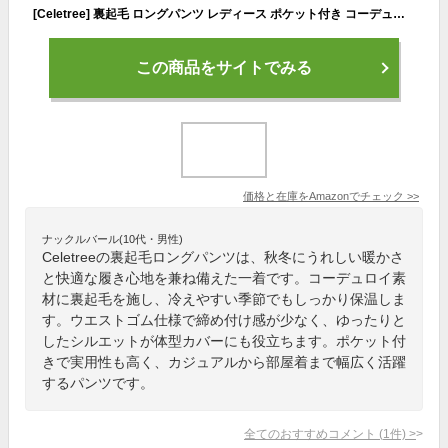
[Celetree] 裏起毛 ロングパンツ レディース ポケット付き コーデュロイ 秋冬 ウエストゴム リブ 暖かい カジュアル 無地 体型カバー ゆったり (JP, アルファベット, L, ブラック)
この商品をサイトでみる
価格と在庫を
Amazon
でチェック
>>
ナックルバール(10代・男性)
Celetreeの裏起毛ロングパンツは、秋冬にうれしい暖かさ
と快適な履き心地を兼ね備えた一着です。コーデュロイ素
材に裏起毛を施し、冷えやすい季節でもしっかり保温しま
す。ウエストゴム仕様で締め付け感が少なく、ゆったりと
したシルエットが体型カバーにも役立ちます。ポケット付
きで実用性も高く、カジュアルから部屋着まで幅広く活躍
するパンツです。
全てのおすすめコメント
(
1
件)
>