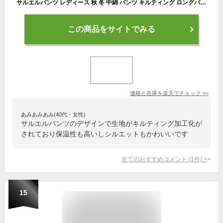
サルエルパンツ レディース 秋 冬 中綿 パンツ キルティング ロングパンツ パンツ ボトムス バルーンパンツ 体型カバー おしゃれ ゆったり カジュアル ナチュラル 大きいサイズ 体型カバー あったか 春 着痩せ ボトムス 無地 防寒パンツ 暖パン 50代 40代 30代 20代
この商品をサイトでみる
価格と在庫を
楽天
でチェック
>>
あみあみあみ(40代・女性)
サルエルパンツのデザインで生地がキルティング加工化が
されており保温性も高いしシルエットもかわいいです
全てのおすすめコメント
(
1
件)
>
15