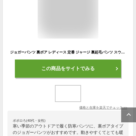
ジョガーパンツ 裏ボア レディース 定番 ジャージ 裏起毛パンツ スウェットパンツ スエットパンツ スエット スウェット ジョガー パンツ ロングパンツ 部屋着 長ズボン ロング 裏起毛 暖パン 厚手 暖かい あったか ぬくぬく 楽ちん 防寒 ボア
この商品をサイトでみる
価格と在庫を
楽天
でチェック
>>
ポポロろ(40代・女性)
寒い季節のアウトドアで履く防寒パンツに、裏ボアタイプ
のジョガーパンツがおすすめです。動きやすくてとても暖