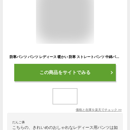
防寒パンツ パンツ レディース 暖かい 防寒 ストレートパンツ 中綿パンツ イージーパンツ 防風 保温 極暖 中綿入り アウトドアパンツ 無地 ゆったり ボトムス 軽い ロングパンツ 防寒着 おしゃれ ルームウェア 通勤 通学 登山 キャンプ
この商品をサイトでみる
価格と在庫を
楽天
でチェック
>>
だんご鼻
こちらの、きれいめのおしゃれなレディース用パンツは如