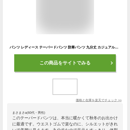
パンツ レディース テーパードパンツ 防寒パンツ 九分丈 カジュアルパンツ 無地パンツ ボトムス ウエストゴム ルーズ ポケット付き きれいめ 美脚 暖かい 通勤 体型カバー おしゃれ シンプル お出かけ 秋冬新作送料無料
この商品をサイトでみる
価格と在庫を
楽天
でチェック
>>
まさまさa(60代・男性)
このテーパードパンツは、本当に暖かくて秋冬のお出かけ
に最適です。ウエストゴムで楽なのに、シルエットがきれ
いで美脚に見えます。九分丈なので足元もすっきり。体型