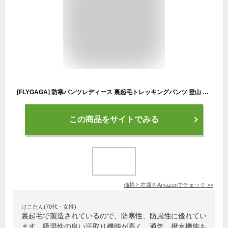
[FLYGAGA] 防寒パンツレディース 裏起毛トレッキングパンツ 登山 アウトドアロング 防水 防風 ズボン 大きいサイズ 調整紐 人気 秋冬
この商品をサイトでみる
価格と在庫を
Amazon
でチェック
>>
けこたん(70代・女性)
裏起毛で製造されているので、防寒性、防風性に優れてい
ます。吸湿性の良い汗取り機能が高く、通気、撥水機能も