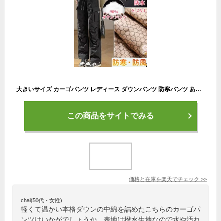
大きいサイズ カーゴパンツ レディース ダウンパンツ 防寒パンツ あったか ミリタリーパンツ ハイウエスト 長ズボン ゆったり 着痩せ美脚 カジュアル きれいめ ボトムスおしゃれ 冬 ダウン90% 厚め 防風 撥水 軽い アウトドアファッション
この商品をサイトでみる
価格と在庫を
楽天
でチェック
>>
chai(50代・女性)
軽くて温かい本格ダウンの中綿を詰めたこちらのカーゴパ
ンツはいかがでしょうか。表地は撥水生地なので水や汚れ