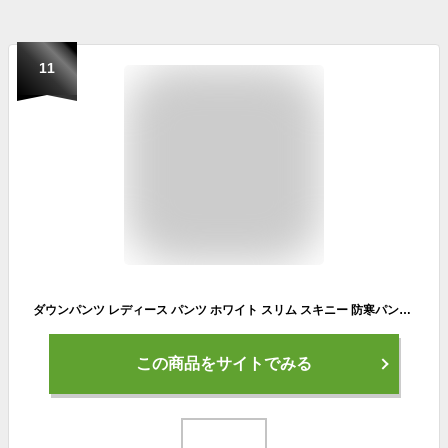
11
ダウンパンツ レディース パンツ ホワイト スリム スキニー 防寒パンツ おしゃれ あったか 暖かい 裏起毛 大きいサイズ ポケット 羽毛 フェザー 極暖 着痩せ ウォーム 暖パン 防寒 スキニー 股下72 ストレッチ LL 登山 白 ゴルフ
この商品をサイトでみる