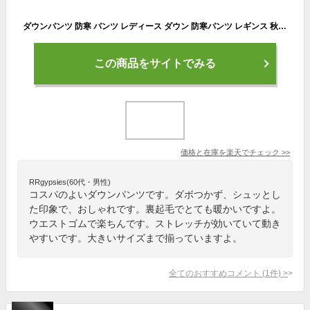
ダウンパンツ 防寒 パンツ レディース ダウン 防寒パンツ レギンス 秋 冬 裏起毛 中綿 防風 キルト キルティング ウエストゴム ストレッチ 軽量 洗える ボトム アウトドア ゴルフ 黒 ネイビー M/L/LL/3L/4L/5L 大きいサイズ 即納
この商品をサイトでみる
価格と在庫を
楽天
でチェック
>>
RRgypsies(60代・男性)
コスパのよいダウンパンツです。ダボつかず、シュッとし
た印象で、おしゃれです。裏起毛でとても暖かいですよ。
ウエストゴムで楽ちんです。ストレッチが効いていて動き
やすいです。大きいサイズまで揃っていますよ。
全てのおすすめコメント
(
1
件)
>