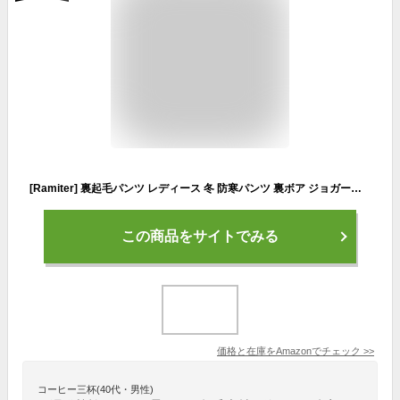
[Ramiter] 裏起毛パンツ レディース 冬 防寒パンツ 裏ボア ジョガーパンツ スウェットパンツ 厚手 ウエストゴム ルームウエア イージーパンツ 裏ボア付きカジュアルズボン 極暖 暖かい 裏ボアスラックス カジュアル 大きいサイズ 秋冬 通勤 通学
この商品をサイトでみる
価格と在庫を
Amazon
でチェック
>>
コーヒー三杯(40代・男性)