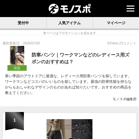
受付中
人気アイテム
マイページ
本ページはプロモーションを含みます
最終更新日：2026/07/28
83
View
23
コメント
防寒パンツ｜ワークマンなどのレディース用ズ
ボンのおすすめは？
決定
寒い季節のアウトドアに最適な、レディース用防寒パンツを探しています。
ワークマンなどコスパのいいものを探しています。最強の防寒性能を持ちな
がらもおしゃれなデザインのものがあれば知りたいです。おすすめの商品を
教えてください。
モノスポ編集部
1