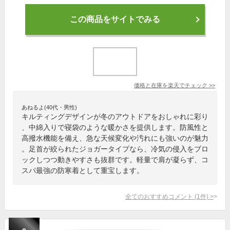
この商品をサイトでみる
価格と在庫を
楽天
でチェック
>>
あねるよ(40代・男性)
キルティングデザインが冬のアウトドアをおしゃれに彩り
、中綿入りで寝袋のような暖かさを提供します。防風性と
高撥水機能を備え、急な天候変化や汚れにも強いのが魅力
。足首が絞られたジョガータイプなら、冷気の侵入をブロ
ックしつつ動きやすさも抜群です。軽量で肩が凝らず、コ
スパ最強の防寒着として重宝します。
全てのおすすめコメント
(
1
件)
>