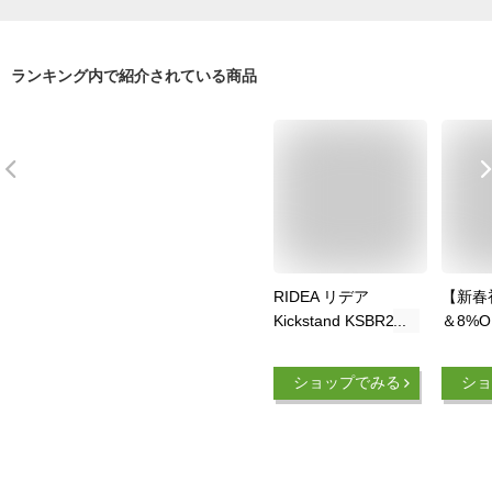
ランキング内で紹介されている商品
RIDEA リデア
【新春初
Kickstand KSBR2 ア
＆8%O
ルミ製キックスタン
CYFI
ド 軽量 自転車パー
スタン
ショップでみる
ショ
ツ 自転車の九蔵
キック
ンド 
クロスバ
インチ 
調整 