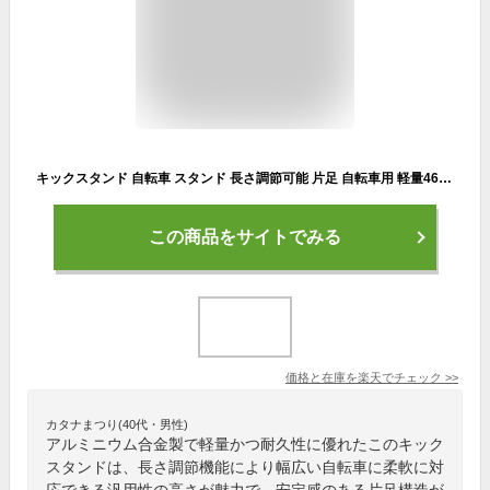
キックスタンド 自転車 スタンド 長さ調節可能 片足 自転車用 軽量46-50inch対応 片足スタンド アルミニウム合金製 汎用
この商品をサイトでみる
価格と在庫を
楽天
でチェック
>>
カタナまつり(40代・男性)
アルミニウム合金製で軽量かつ耐久性に優れたこのキック
スタンドは、長さ調節機能により幅広い自転車に柔軟に対
応できる汎用性の高さが魅力で、安定感のある片足構造が