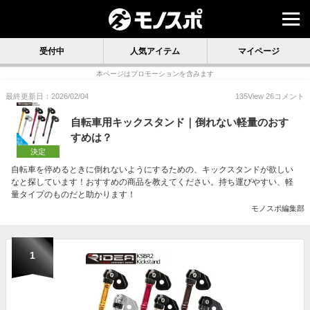
受付中
人気アイテム
マイページ
本ページはプロモーションを含みます
最終更新日：2026/02/04
135
View
26
コメント
自転車用キックスタンド｜倒れない軽量のおす
すめは？
決定
自転車を停めるときに倒れないようにするための、キックスタンドが欲しい
なと探しています！おすすめの商品を教えてください。持ち運びやすい、軽
量タイプのものだと助かります！
モノスポ編集部
1