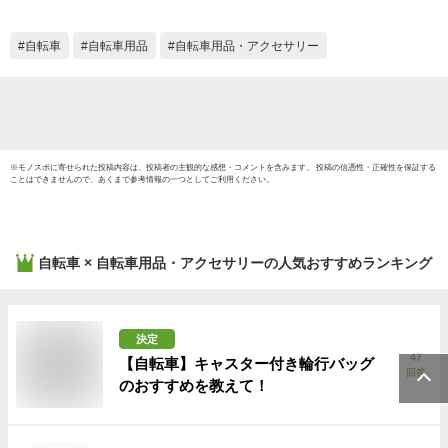
ルミニ
プリン
自転車
自転車用品
自転車用品・アクセサリー
六角レ
イク・
ク・mt
※
モノスポ
に寄せられた投稿内容は、投稿者の主観的な感想・コメントを含みます。 投稿の信憑性・正確性を保証する
ことはできませんので、あくまで参考情報の一つとしてご利用ください。
自転車 × 自転車用品・アクセサリー
の人気おすすめランキング
決定
47
【自転車】キャスター付き輪行バッグ
回答
のおすすめを教えて！