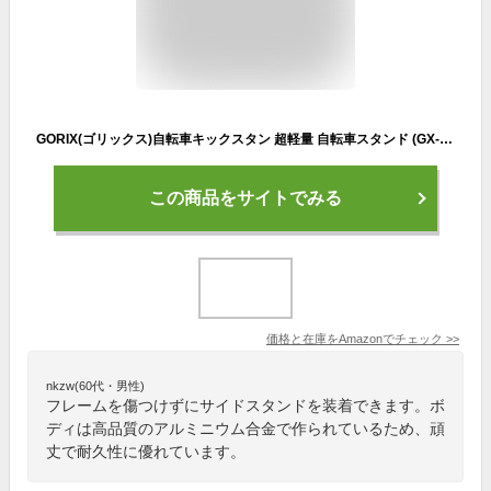
GORIX(ゴリックス)自転車キックスタン 超軽量 自転車スタンド (GX-ST260 ボタン調節仕様) サイドスタンド アルミ QR用 24-29インチ 頑丈 フレームを傷つけない クイックリリース 調整 ロードバイク
この商品をサイトでみる
価格と在庫を
Amazon
でチェック
>>
nkzw(60代・男性)
フレームを傷つけずにサイドスタンドを装着できます。ボ
ディは高品質のアルミニウム合金で作られているため、頑
丈で耐久性に優れています。