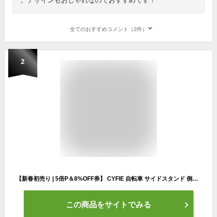
全てのおすすめコメント（2件）
2
【新春初売り | 5倍P＆8%OFF券】 CYFIE 自転車 サイドスタンド 倒れない キックスタンド スタンド ロードバイク クロスバイク 24-29インチ ～700c 長さ調整 取付け簡単 アルミニウム 強度 スプリング式 滑り止め 六角レンチ ロードバイク・クロスバイク・mtb
この商品をサイトでみる