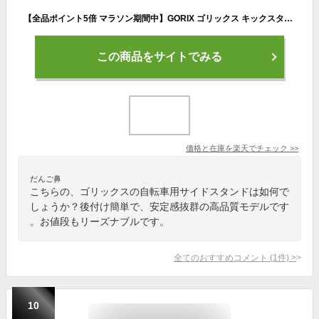
【全品ポイント5倍 マラソン期間中】GORIX ゴリックス キックスタンド 自転車 サイドスタンド ロードバイク クロスバイク 軽量 倒れにくい 自転車スタンド 26-29インチ 700c 後つけ 調整 車体取付スタンド(GX-ST978)
この商品をサイトでみる
価格と在庫を
楽天
でチェック
>>
だんご鼻
こちらの、ゴリックスの自転車用サイドスタンドは如何で
しょうか？後付け簡単で、安定感抜群の高品質モデルです
。お値段もリーズナブルです。
全てのおすすめコメント
(
1
件)
>
10