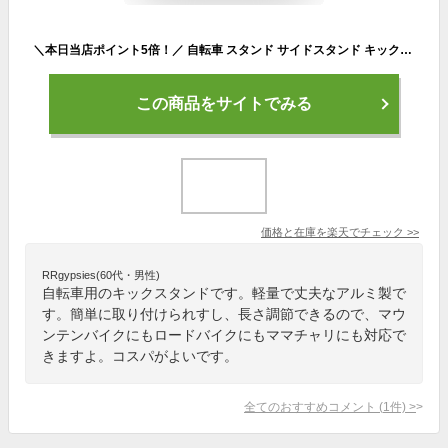
＼本日当店ポイント5倍！／ 自転車 スタンド サイドスタンド キックスタンド 軽量アルミ 伸縮自在 簡単取付 マウンテンバイク ロードバイク ママチャリ MTB 30日保証
この商品をサイトでみる
価格と在庫を
楽天
でチェック
>>
RRgypsies(60代・男性)
自転車用のキックスタンドです。軽量で丈夫なアルミ製で
す。簡単に取り付けられすし、長さ調節できるので、マウ
ンテンバイクにもロードバイクにもママチャリにも対応で
きますよ。コスパがよいです。
全てのおすすめコメント
(
1
件)
>