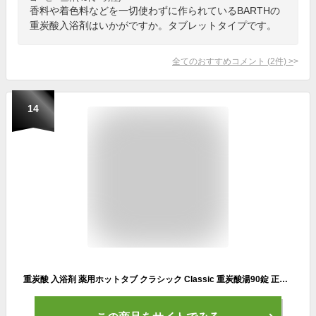
香料や着色料などを一切使わずに作られているBARTHの
重炭酸入浴剤はいかがですか。タブレットタイプです。
全てのおすすめコメント
(
2
件)
>
14
重炭酸 入浴剤 薬用ホットタブ クラシック Classic 重炭酸湯90錠 正規品 温活 炭酸泉 重炭酸 タブレット 疲労回復【レビュー投稿でプレゼント進呈】