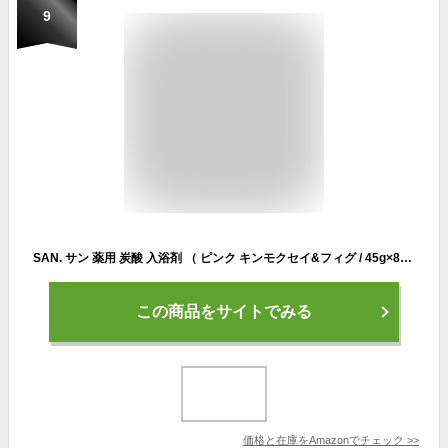
9
SAN. サン 薬用 炭酸 入浴剤 （ ピンク キンモクセイ&フィグ / 45g×8錠） 医薬部外品 重炭酸 バスタブレット （ 疲労回復/肩こり/腰痛/冷え症/しもやけ ）保湿 成分 （ ヒアルロン酸/コラーゲン/ゆずエキス ） プレゼント ギフト おしゃれ
この商品をサイトでみる
価格と在庫を
Amazon
でチェック
>>