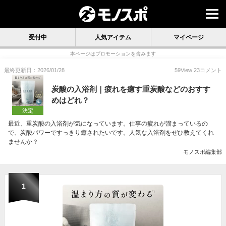
受付中
人気アイテム
マイページ
本ページはプロモーションを含みます
最終更新日：2026/01/28
59
View
23
コメント
炭酸の入浴剤｜疲れを癒す重炭酸などのおすす
めはどれ？
決定
最近、重炭酸の入浴剤が気になっています。仕事の疲れが溜まっているの
で、炭酸パワーですっきり癒されたいです。人気な入浴剤をぜひ教えてくれ
ませんか？
モノスポ編集部
1