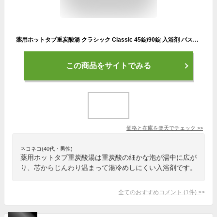
薬用ホットタブ重炭酸湯 クラシック Classic 45錠/90錠 入浴剤 バス用品 薬用 hot tab 重炭酸湯 ホットタブ 重炭酸入浴 重炭酸イオン入浴剤 重炭酸イオン 炭酸ガス入浴剤 炭酸泉 温まる お年寄り ご年配 高齢者 シニア 両親 祖父母 敬老の日 母の日 父の日 誕生日 プレゼント
この商品をサイトでみる
価格と在庫を
楽天
でチェック
>>
ネコネコ(40代・男性)
薬用ホットタブ重炭酸湯は重炭酸の細かな泡が湯中に広が
り、芯からじんわり温まって湯冷めしにくい入浴剤です。
全てのおすすめコメント
(
1
件)
>