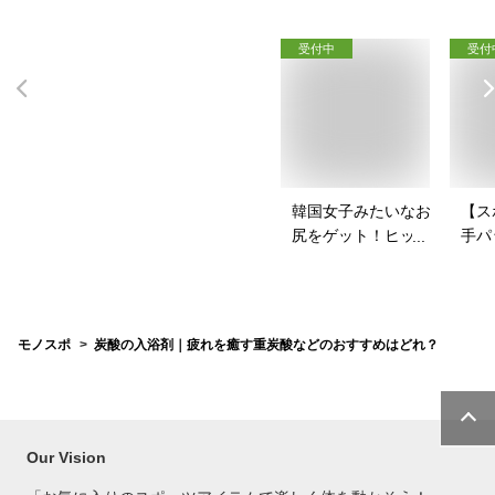
受付中
受付
韓国女子みたいなお
【ス
尻をゲット！ヒップ
手パ
パッドのおすすめ
ース
は？
を教
モノスポ
炭酸の入浴剤｜疲れを癒す重炭酸などのおすすめはどれ？
Our Vision