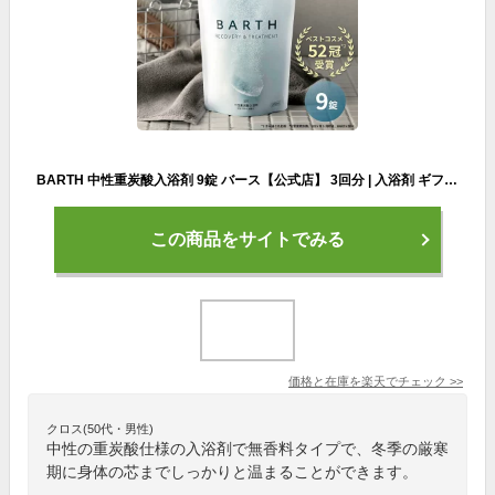
BARTH 中性重炭酸入浴剤 9錠 バース【公式店】 3回分 | 入浴剤 ギフト プレゼント 女性 男性 温浴美肌 重炭酸 炭酸入浴剤 高級 リラックス 温泉 無香料 塩素除去 冷え症 贈り物 薬用 お風呂 保湿 プチギフト
この商品をサイトでみる
価格と在庫を
楽天
でチェック
>>
クロス(50代・男性)
中性の重炭酸仕様の入浴剤で無香料タイプで、冬季の厳寒
期に身体の芯までしっかりと温まることができます。