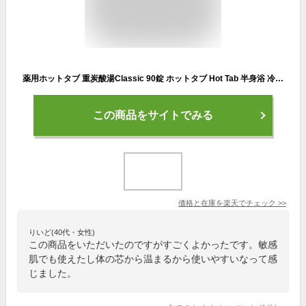
薬用ホットタブ 重炭酸湯Classic 90錠 ホットタブ Hot Tab 半身浴 冷え性 肩こり 腰痛 不眠症 保湿 乾燥肌 温活 入浴剤 重炭酸タブレット
この商品をサイトでみる
価格と在庫を
楽天
でチェック
>>
りいど(40代・女性)
この商品をいただいたのですがすごくよかったです。敏感
肌でも使えたし体の芯から温まるから使いやすいなって感
じました。