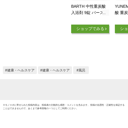
BARTH 中性重炭酸
YUNE
入浴剤 9錠 バース
酸 重炭
【公式店】 3回分 |
個包装 
入浴剤 ギフト プレ
分 重
ショップでみる
ショ
ゼント 女性 男性 温
薬部外
浴美肌 重炭酸 炭酸
痛 疲
入浴剤 高級 リラッ
日本製
クス 温泉 無香料 塩
素除去 冷え症 贈り
物 薬用 お風呂 保湿
プチギフト
健康・ヘルスケア
健康・ヘルスケア
風呂
※
モノスポ
に寄せられた投稿内容は、投稿者の主観的な感想・コメントを含みます。 投稿の信憑性・正確性を保証する
ことはできませんので、あくまで参考情報の一つとしてご利用ください。