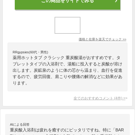
この商品をサイトでみる
価格と在庫を
楽天
でチェック
>>
RRgypsies(60代・男性)
薬用ホットタブ クラシック 重炭酸湯がおすすめです。タ
ブレットタイプの入浴剤で、湯船に投入すると炭酸が溶け
出します。炭鉱泉のように体の芯から温まり、血行を促進
するので、疲労回復、肩こりや腰痛の解消などに効果があ
ります。
全てのおすすめコメント
(
4
件)
>
AIによる回答
重炭酸入浴剤は疲れを癒すのにピッタリですね。特に「BAR