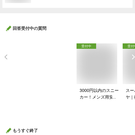
回答受付中の質問
受付中
受付
3000円以内のスニー
スー
カー！メンズ用安い
ヤ｜
スニーカーのおすす
イク
めは？
すす
もうすぐ終了