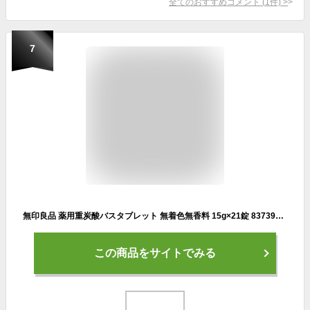
全てのおすすめコメント
(
1
件)
>
7
無印良品 薬用重炭酸バスタブレット 無着色無香料 15g×21錠 83739539
この商品をサイトでみる