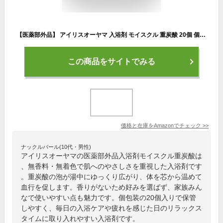
【医薬部外品】 アイリスオーヤマ 入浴剤 モイスクル 重炭酸 20個 個包装 無香料 無着色
この商品をサイトでみる
価格と在庫を
Amazon
でチェック
>>
ナックルバール(10代・男性)
アイリスオーヤマの医薬部外品入浴剤モイスクル重炭酸は
、無香料・無着色で肌へのやさしさを重視した入浴剤です
。重炭酸の泡が湯中にゆっくり広がり、体を芯から温めて
血行を促します。香りがないため好みを選ばず、家族みん
なで使いやすい点も魅力です。個包装の20個入りで保管
しやすく、毎日の入浴ケアや疲れを感じた日のリラックス
タイムに取り入れやすい入浴剤です。