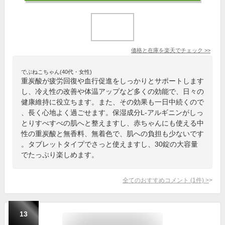
価格と在庫を
楽天
でチェック
>>
でぶねこちゃん(40代・女性)
重炭酸が疲労回復や血行促進をしっかりとサポートします
し、冷え性の改善や体温アップなど多くの効能で、日々の
健康維持に役立ちます。また、その効果も一日中続くので
、長く心地よく過ごせます。保湿成分L-アルギニンがしっ
とりすべすべの肌へと整えますし、赤ちゃんにも使える中
性の重炭酸と無香料、無着色で、肌への負担も少ないです
。タブレットタイプでさっと使えますし、30錠の大容量
でたっぷり楽しめます。
全てのおすすめコメント
(
1
件)
>
13