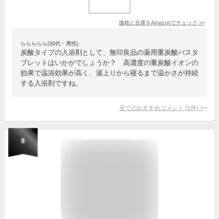
価格と在庫を
Amazon
でチェック
>>
ららららら(50代・男性)
炭酸タイプの入浴剤として、無印良品の薬用重炭酸バスタ
ブレットはいかがでしょうか？ 高濃度の重炭酸イオンの
効果で温浴効果が高く、湯上りから寝るまで温かさが持続
する入浴剤ですね。
全てのおすすめコメント
(
1
件)
>
8