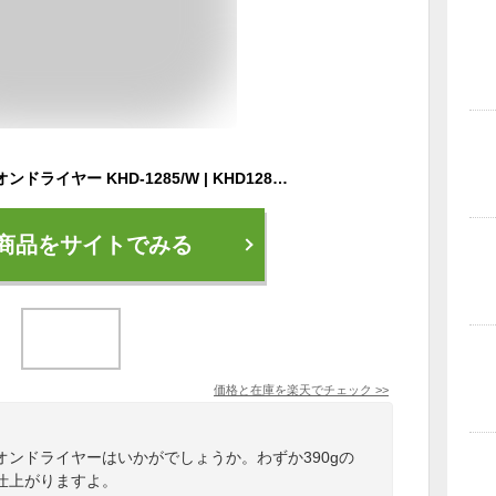
コイズミ マイナスイオンドライヤー KHD-1285/W | KHD1285W マイナスイオン ヘアードライヤー ヘアドライヤー 大風量 折り畳み 小型 おすすめ マイナスイオンドライヤー 美容家電 速乾 ドライアー 1200w 人気 KOIZUMI 小泉成器
商品をサイトでみる
価格と在庫を
楽天
でチェック
>>
ンドライヤーはいかがでしょうか。わずか390gの
仕上がりますよ。