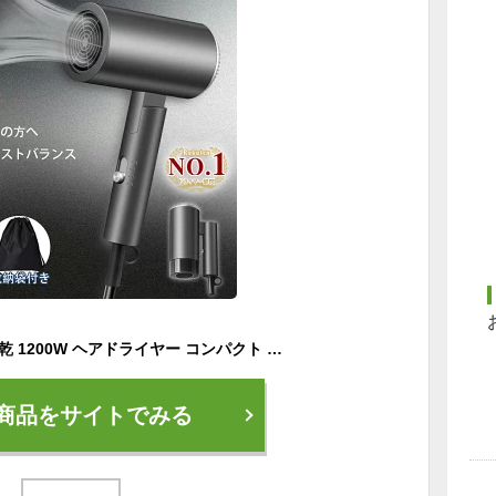
ドライヤー 大風量 速乾 1200W ヘアドライヤー コンパクト マイナスイオン 髪 スピーディー 折り畳み式 軽量 軽い 温度調整 ヘアケア ノズル付き おすすめ 短時間 旅行 旅行用 冷熱風 誕生日 母の日 プレゼント ギフト
商品をサイトでみる