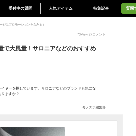
受付中の質問
人気アイテム
特集記事
質問
ージはプロモーションを含みます
73
View
27
コメント
量で大風量！サロニアなどのおすすめ
ライヤーを探しています。サロニアなどのブランドも気にな
ありますか？
モノスポ編集部