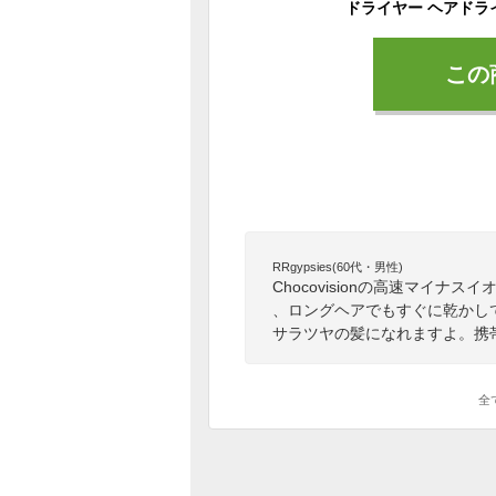
この
RRgypsies(60代・男性)
Chocovisionの高速マイ
、ロングヘアでもすぐに乾かし
サラツヤの髪になれますよ。携
全