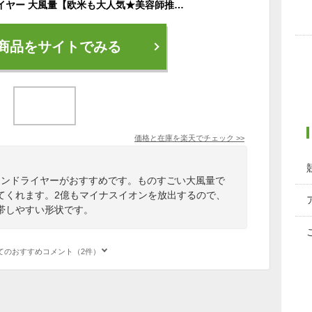
ドライヤー ヘアドライヤー 大風量【欧米も大人気★美容師推薦★2億マイナスイオン！】軽量 高速速乾ドライヤー ドライヤー 人気 乾燥時間50％短縮 静音 冷/温風 冷熱交互技術 静電気除去 低騒音 小型 コンパクト ギフト プレゼント【新色登場】
商品をサイトでみる
価格と在庫を
楽天
でチェック
>>
ナスイオンドライヤーがおすすめです。ものすごい大風量で
てくれます。2億もマイナスイオンを放出するので、
帯しやすい形状です。
てのおすすめコメント（2件）