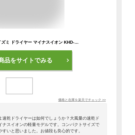
【メーカー公式】コイズミ ドライヤー マイナスイオン KHD-9740 軽ジョーブ 大風量 速乾 時短 小型 収納 コンパクト 軽量 軽い 持ち運び 旅行 おすすめ 人気 かわいい 超 ミニ ヘアードライヤー ヘアドライヤー ドライアー ヘアドライアー KOIZUMI 小泉成器
商品をサイトでみる
価格と在庫を
楽天
でチェック
>>
よ速乾ドライヤーは如何でしょうか？大風量の速乾ド
イナスイオンの軽量モデルです。コンパクトサイズで
やすいと思いました。お値段も良心的です。