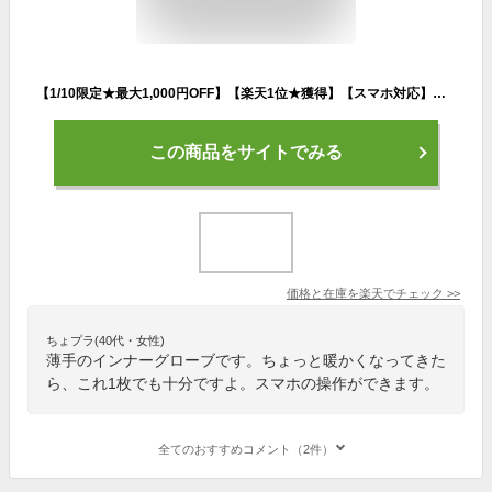
【1/10限定★最大1,000円OFF】【楽天1位★獲得】【スマホ対応】スノーボード グローブ インナー インナーグローブ スノボ スキー バイク 登山 自転車 サイクリング ツーリング スマホ レディース メンズ 薄手 防寒 手袋 タッチ 女性 男性【全国送料無料】
この商品をサイトでみる
価格と在庫を
楽天
でチェック
>>
ちょプラ(40代・女性)
薄手のインナーグローブです。ちょっと暖かくなってきた
ら、これ1枚でも十分ですよ。スマホの操作ができます。
全てのおすすめコメント（2件）