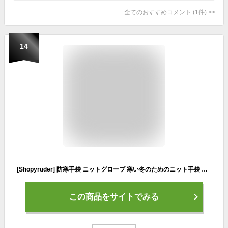
全てのおすすめコメント
(
1
件)
>
14
[Shopyruder] 防寒手袋 ニットグローブ 寒い冬のためのニット手袋 女性 男性用のニット ミトン ニット アーム グローブ レディース メンズ 秋冬 おしゃれ 指を守る 厚手 保温 通勤 運動 作業 雪遊び 除雪 男女兼用(05C-ブラック,Free Size)
この商品をサイトでみる