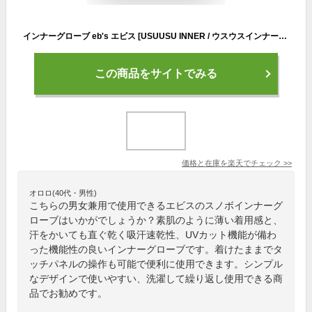
インナーグローブ eb's エビス [USUUSU INNER / ウスウスインナー] スマホ スマートフォン対応 スノーボード スノボ スキー 手袋 メンズ レディース ebs
この商品をサイトでみる
価格と在庫を
楽天
でチェック
>>
オロロ(40代・男性)
こちらの男女兼用で使用できるエビスのスノボインナーグ
ローブはいかがでしょうか？素肌のように薄い着用感と、
汗をかいても直ぐ乾く吸汗速乾性、UVカット機能が備わ
った機能性の良いインナーグローブです。着けたままでタ
ッチパネルの操作も可能で便利に使用できます。シンプル
なデザインで使いやすい、洗濯して繰り返し使用できる商
品でお勧めです。