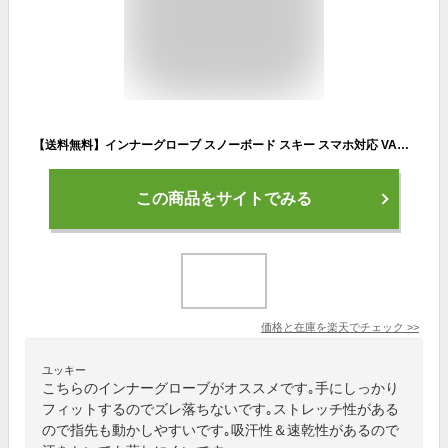
【送料無料】インナーグローブ スノーボード スキー スマホ対応 VAXPOT(バックスポット) インナー グローブ VA-3949【スマートフォン対応 タッチパネル対応 手袋 5本指】【スノーボード ウェア ゴーグル プロテクター ソックス とあわせて】[返品交換不可]
この商品をサイトでみる
価格と在庫を
楽天
でチェック
>>
ユッキー
こちらのインナーグローブがオススメです｡手にしっかり
フィットするのでズレ落ちないです｡ストレッチ性がある
ので指先も動かしやすいです｡吸汗性＆速乾性があるので