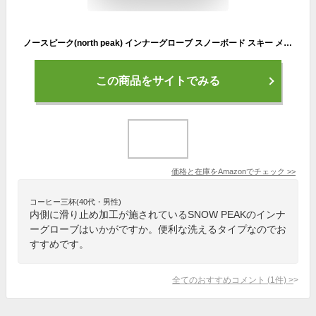
ノースピーク(north peak) インナーグローブ スノーボード スキー メンズ レディース 【タッチパネル対応】 NP-4447 BK L
この商品をサイトでみる
価格と在庫を
Amazon
でチェック
>>
コーヒー三杯(40代・男性)
内側に滑り止め加工が施されているSNOW PEAKのインナ
ーグローブはいかがですか。便利な洗えるタイプなのでお
すすめです。
全てのおすすめコメント
(
1
件)
>