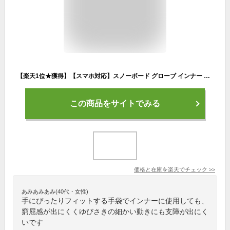
【楽天1位★獲得】【スマホ対応】スノーボード グローブ インナー インナーグローブ スノボ スキー バイク 登山 自転車 サイクリング ツーリング スマホ レディース メンズ 薄手 防寒 手袋 タッチ 女性 男性【全国送料無料】
この商品をサイトでみる
価格と在庫を
楽天
でチェック
>>
あみあみあみ(40代・女性)
手にぴったりフィットする手袋でインナーに使用しても、
窮屈感が出にくくゆびさきの細かい動きにも支障が出にく
いです