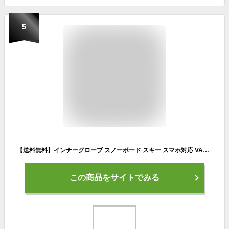
5
【送料無料】インナーグローブ スノーボード スキー スマホ対応 VAXPOT(バックスポット) インナー グローブ VA-3949【スマートフォン対応 タッチパネル対応 手袋 5本指】【スノーボード ウェア ゴーグル プロテクター ソックス とあわせて】[返品交換不可]
この商品をサイトでみる