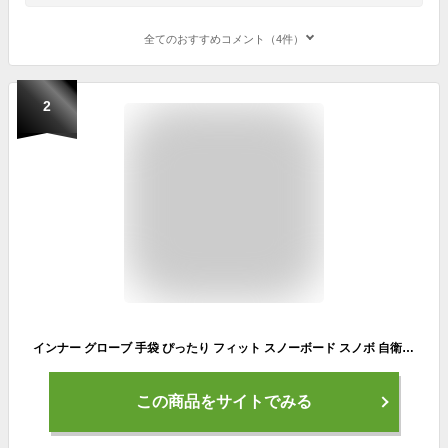
全てのおすすめコメント（4件）
2
インナー グローブ 手袋 ぴったり フィット スノーボード スノボ 自衛隊グローブ 黒 カーキ ブラック バイク ラウンドスノーボードギア 伸 メンズ レディース 大 小 ブランド ニット 薄手 小物 アクセサリー 温 おしゃれ スキー 丈夫 フリーサイズ S M L XL
この商品をサイトでみる