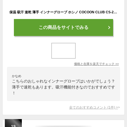
保温 吸汗 速乾 薄手 インナーグローブ ホシノ COCOON CLUB CS-210 スキンウール・インナーグローブ 上質ウール素材 伸縮 多目的用 ウインタースポーツ スキー スノボ 日常使い 雪かき 手袋
この商品をサイトでみる
価格と在庫を
楽天
でチェック
>>
かなめ
こちらのおしゃれなインナーグローブはいかがでしょう？
薄手で速乾もあります。吸汗機能付きなのでおすすめです
！
全てのおすすめコメント
(
1
件)
>
19