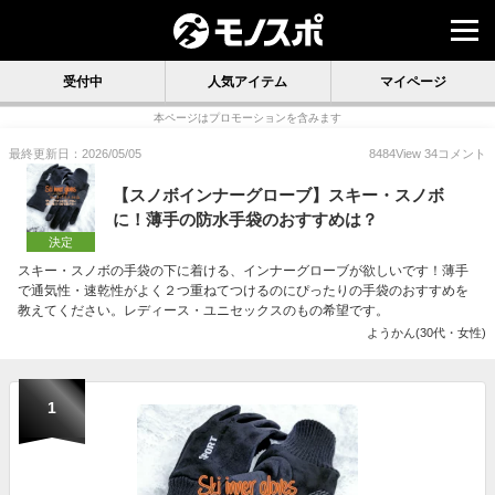
受付中
人気アイテム
マイページ
本ページはプロモーションを含みます
最終更新日：2026/05/05
8484
View
34
コメント
【スノボインナーグローブ】スキー・スノボ
に！薄手の防水手袋のおすすめは？
決定
スキー・スノボの手袋の下に着ける、インナーグローブが欲しいです！薄手
で通気性・速乾性がよく２つ重ねてつけるのにぴったりの手袋のおすすめを
教えてください。レディース・ユニセックスのもの希望です。
ようかん(30代・女性)
1