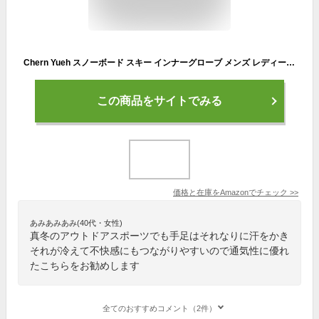
Chern Yueh スノーボード スキー インナーグローブ メンズ レディース 保温 防寒 UVカット TOUCHSCREEN LINER (Large)
この商品をサイトでみる
価格と在庫を
Amazon
でチェック
>>
あみあみあみ(40代・女性)
真冬のアウトドアスポーツでも手足はそれなりに汗をかき
それが冷えて不快感にもつながりやすいので通気性に優れ
たこちらをお勧めします
全てのおすすめコメント（2件）