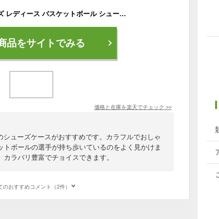
スポルディング メンズ レディース バスケットボール シューズバッグ シューズケース バスケットボール バレーボール 鞄 靴入れ 部活 トレーニング ホワイト 送料無料 SPALDING 42-002
商品をサイトでみる
価格と在庫を
楽天
でチェック
>>
グ）のシューズケースがおすすめです。カラフルでおしゃ
ットボールの選手が持ち歩いているのをよく見かけま
。カラバリ豊富でチョイスできます。
てのおすすめコメント（2件）