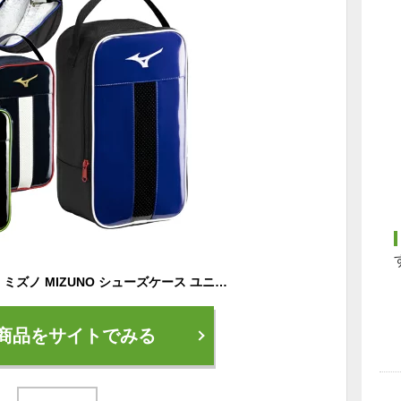
【メール便送料無料】ミズノ MIZUNO シューズケース ユニセックス 1FJKD300 (〜29cm) メンズ レディース シューズバッグ シューズ入れ スパイクケース 野球 サッカー テニス バドミントン バレー ネイビー ブラック 靴入れ 26SS ※刺繍不可
商品をサイトでみる