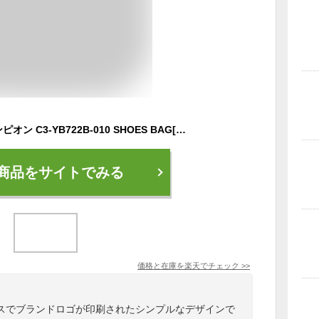
【Champion】チャンピオン C3-YB722B-010 SHOES BAG[ホワイト][シューズバッグ/バスケットボール/スポーツ/シューズケース/サブバッグ/小物入れ/アクセサリー/ユニセックス/男女兼用/部活/クラブ/チーム/学校/C3YB722B]
商品をサイトでみる
価格と在庫を
楽天
でチェック
>>
スでブランドロゴが印刷されたシンプルなデザインで