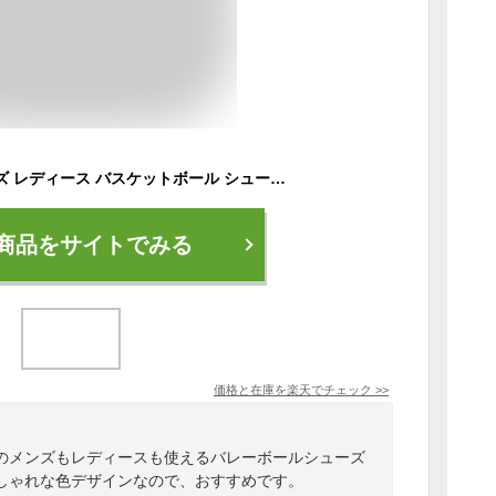
スポルディング メンズ レディース バスケットボール シューズバッグ シューズケース バスケットボール バレーボール 鞄 靴入れ 部活 トレーニング ホワイト 送料無料 SPALDING 42-002
商品をサイトでみる
価格と在庫を
楽天
でチェック
>>
のメンズもレディースも使えるバレーボールシューズ
しゃれな色デザインなので、おすすめです。