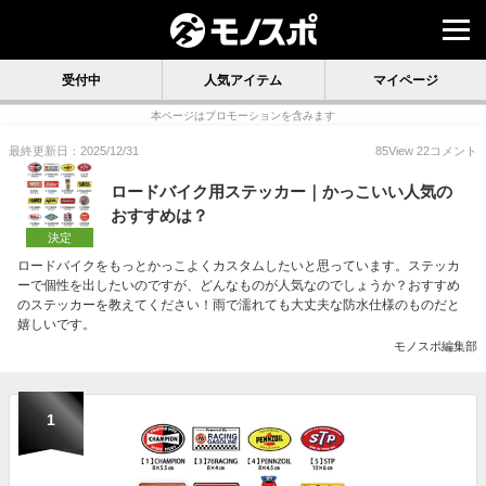
受付中
人気アイテム
マイページ
本ページはプロモーションを含みます
最終更新日：2025/12/31
85
View
22
コメント
ロードバイク用ステッカー｜かっこいい人気の
おすすめは？
決定
ロードバイクをもっとかっこよくカスタムしたいと思っています。ステッカ
ーで個性を出したいのですが、どんなものが人気なのでしょうか？おすすめ
のステッカーを教えてください！雨で濡れても大丈夫な防水仕様のものだと
嬉しいです。
モノスポ編集部
1