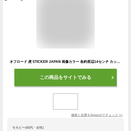
オフロード 虎 STICKER JAPAN 画像カラー 各約長辺14センチ カッティングステッカー 転写 シール 切文字 防水 耐水 車 シェルフコンテナ ボトル クルマ スマホ スーツケース バイク
この商品をサイトでみる
価格と在庫を
Amazon
でチェック
>>
モモピー(60代・女性)