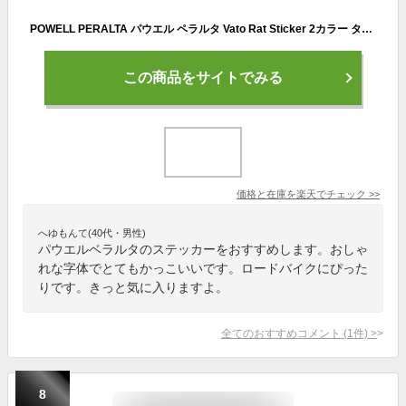
POWELL PERALTA パウエル ペラルタ Vato Rat Sticker 2カラー タテ6cm×ヨコ18cm POWELL PERALTA パウエル ペラルタ スケートボード スケボー スケート シール ステッカー
この商品をサイトでみる
価格と在庫を
楽天
でチェック
>>
へゆもんて(40代・男性)
パウエルベラルタのステッカーをおすすめします。おしゃ
れな字体でとてもかっこいいです。ロードバイクにぴった
りです。きっと気に入りますよ。
全てのおすすめコメント
(
1
件)
>
8