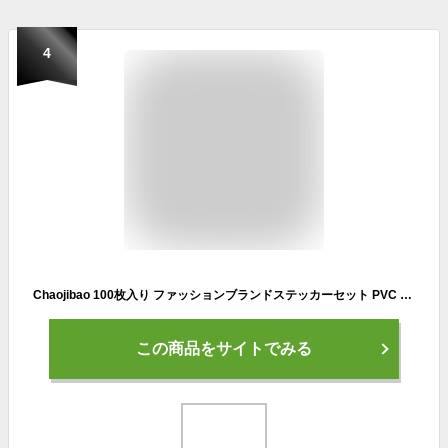
4
Chaojibao 100枚入り ファッションブランドステッカーセット PVC 防水デカール ダイアリー 可愛い おしゃれ DIYステッカー、スーツケースステッカー スノーボード、スーツケース、ギター、車 バイク 、ヘルメット、パソコン 携帯ノート ステッカー (ファッションブランド)
この商品をサイトでみる