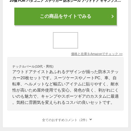
20個 FOR パタゴニア ステッカー 防水シール アウトドア キャンプスポーツタイドブランドステッカー スーツケース パソコンステッカー 車 自転車 ギター バイク ヘルメットシール スケートボード 防水 漫画 キャラクター グッズ（20枚））
この商品をサイトでみる
価格と在庫を
Amazon
でチェック
>>
ナックルバール(10代・男性)
アウトドアテイストあふれるデザインが揃った防水ステッ
カー20枚セットです。スーツケースやノートPC、車、自
転車、ヘルメットなど幅広いアイテムに貼りやすく、耐水
性が高いため屋外使用でも安心。発色が良く、剥がれにく
いのも魅力で、キャンプやスポーツギアのカスタムに最適
。気軽に雰囲気を変えられるコスパの良いセットです。
全てのおすすめコメント（2件）