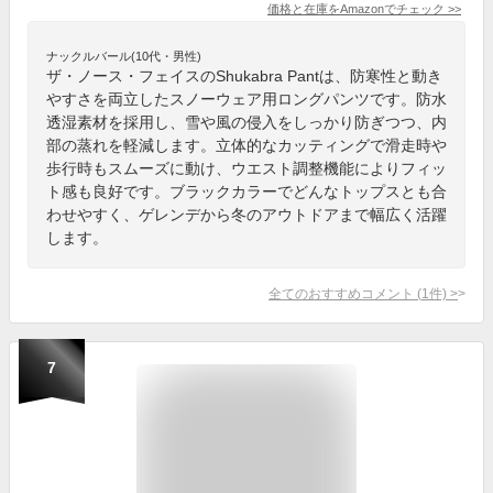
価格と在庫を
Amazon
でチェック
>>
ナックルバール(10代・男性)
ザ・ノース・フェイスのShukabra Pantは、防寒性と動き
やすさを両立したスノーウェア用ロングパンツです。防水
透湿素材を採用し、雪や風の侵入をしっかり防ぎつつ、内
部の蒸れを軽減します。立体的なカッティングで滑走時や
歩行時もスムーズに動け、ウエスト調整機能によりフィッ
ト感も良好です。ブラックカラーでどんなトップスとも合
わせやすく、ゲレンデから冬のアウトドアまで幅広く活躍
します。
全てのおすすめコメント
(
1
件)
>
7