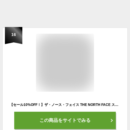
16
【セール10%OFF！】ザ・ノース・フェイス THE NORTH FACE スノボー スノボ スノーボード ウェア ボトムス ロング パンツ 長ズボン レイバック パンツ LAYBACK Pant NB82510-AG メンズ レディース ユニセックス 25-26
この商品をサイトでみる