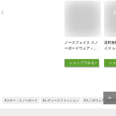
ノースフェイス スノ
送料無
ーボードウェア パン
イス 
ツ フリーラインパン
水防風
ツ NS62105 FX(フラ
ウェア 
ショップでみる
ショ
ックス) THE NORTH
NORT
FACE
カブラ
Shuka
レート
ラック n
2025
スキー・スノーボード
レディースファッション
スノボウェア（レデ