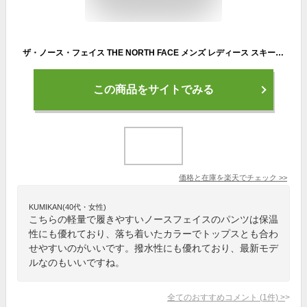
ザ・ノース・フェイス THE NORTH FACE メンズ レディース スキー スノーボード パンツ LAYBACK Mid Pants レイバックミッドパンツ 保温 軽量 （品番） NA72511 （カラー）AG 【25-26モデル】
この商品をサイトでみる
価格と在庫を
楽天
でチェック
>>
KUMIKAN(40代・女性)
こちらの軽量で履きやすいノースフェイスのパンツは保温
性にも優れており、落ち着いたカラーでトップスとも合わ
せやすいのがいいです。撥水性にも優れており、最新モデ
ルなのもいいですね。
全てのおすすめコメント
(
1
件)
>