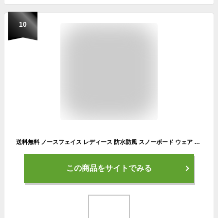
10
送料無料 ノースフェイス レディース 防水防風 スノーボード ウェア スキー THE NORTH FACE シュカブラ パンツ Shukabra Pant ストレートシルエット ブラック ns62517 2025-2026冬新作
この商品をサイトでみる