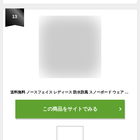
13
送料無料 ノースフェイス レディース 防水防風 スノーボード ウェア スキー THE NORTH FACE シュカブラ パンツ Shukabra Pant ストレートシルエット ブラック ns62517 2025-2026冬新作
この商品をサイトでみる