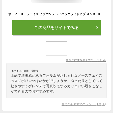
ザ・ノース・フェイス ビブパンツ レイバックライドビブ メンズ THE NORTH FACE NS62413 LAYBACK RIDE BIB ロングパンツ GORE-TEX ゴアテックス ワイドシルエット 中綿 スキー スノーボード アスファルトグレー キャバングレー ビンテージホワイト M / L / XL (241023)
この商品をサイトでみる
価格と在庫を
楽天
でチェック
>>
はなまる(50代・男性)
上品で清潔感があるフォルムがおしゃれなノースフェイス
のスノボパンツはいかがでしょうか。ゆったりとしていて
動きやすくゲレンデで写真映えするカッコいい履きこなし
ができるのでおすすめです。
全てのおすすめコメント
(
1
件)
>