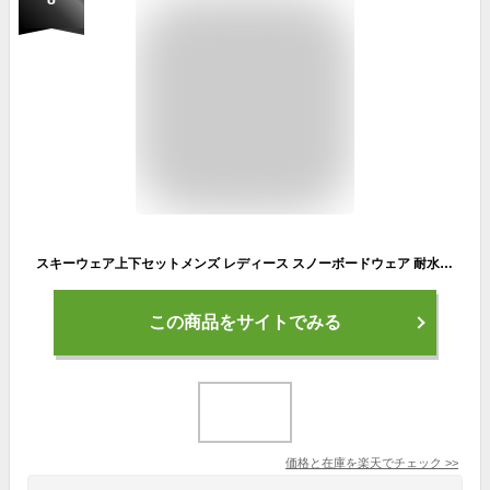
スキーウェア上下セットメンズ レディース スノーボードウェア 耐水圧10,000mm 透湿性1,0000g おしゃれ 格好いい 防風 防水 防温 S~XXL 迷彩柄 ストレッチ性 耐磨耗性 おしゃれ 雪遊び 登山 アウトドア スノーウェア skie380
この商品をサイトでみる
価格と在庫を
楽天
でチェック
>>