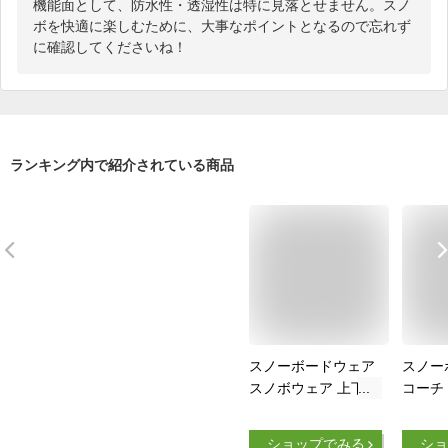
機能面として、防水性・透湿性は特に見落とせません。スノ
ボを快適に楽しむために、大事なポイントとなるので忘れず
に確認してくださいね！
ランキング内で紹介されている商品
スノーボードウェア
スノー
スノボウェア 上下セ
コーチ
ット スノーボード
上 メ
ウェア メンズ レデ
ス 撥水
ショップでみる
ショ