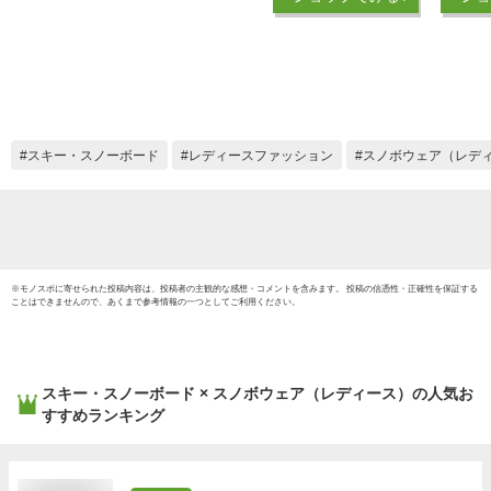
ィース ジュニア ス
ノボ ウ
ノボー スキー ジャ
風 ロ
ケット パンツ セッ
ント A
トアップ W_RAYダ
シー S
ブルレイ リアリズム
緑
全14色 4サイズ ユニ
セックス 小さい 大
スキー・スノーボード
レディースファッション
スノボウェア（レデ
きいサイズ XS M L
XL 迷彩
※
モノスポ
に寄せられた投稿内容は、投稿者の主観的な感想・コメントを含みます。 投稿の信憑性・正確性を保証する
ことはできませんので、あくまで参考情報の一つとしてご利用ください。
スキー・スノーボード × スノボウェア（レディース）
の人気お
すすめランキング