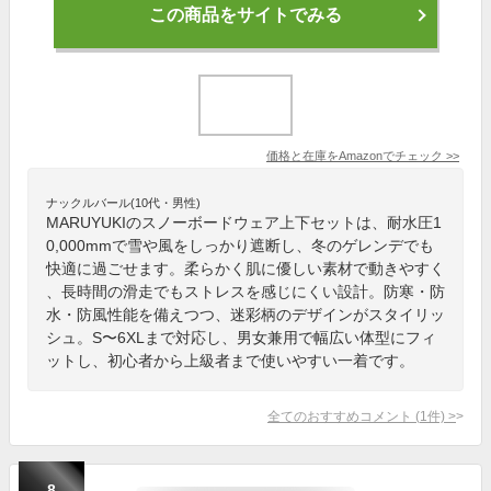
この商品をサイトでみる
価格と在庫を
Amazon
でチェック
>>
ナックルバール(10代・男性)
MARUYUKIのスノーボードウェア上下セットは、耐水圧1
0,000mmで雪や風をしっかり遮断し、冬のゲレンデでも
快適に過ごせます。柔らかく肌に優しい素材で動きやすく
、長時間の滑走でもストレスを感じにくい設計。防寒・防
水・防風性能を備えつつ、迷彩柄のデザインがスタイリッ
シュ。S〜6XLまで対応し、男女兼用で幅広い体型にフィ
ットし、初心者から上級者まで使いやすい一着です。
全てのおすすめコメント
(
1
件)
>
8