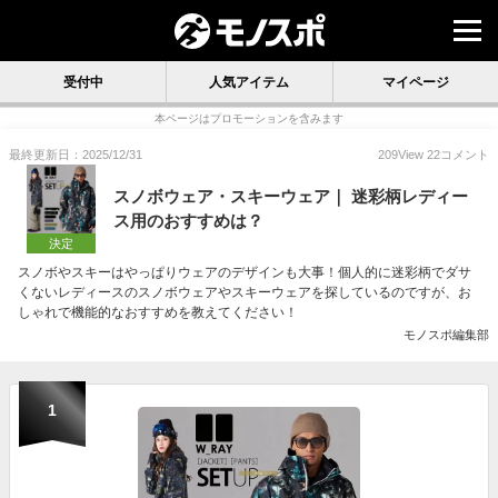
受付中
人気アイテム
マイページ
本ページはプロモーションを含みます
最終更新日：2025/12/31
209
View
22
コメント
スノボウェア・スキーウェア｜ 迷彩柄レディー
ス用のおすすめは？
決定
スノボやスキーはやっぱりウェアのデザインも大事！個人的に迷彩柄でダサ
くないレディースのスノボウェアやスキーウェアを探しているのですが、お
しゃれで機能的なおすすめを教えてください！
モノスポ編集部
1