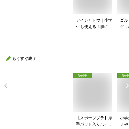
アイシャドウ｜小学
ゴル
生も使える！肌に優
グ｜
しいアイシャドウの
ルフ
おすすめは？
のお
もうすぐ終了
受付中
受付
【スポーツブラ】厚
小学
手パッド入り♪レディ
ノや