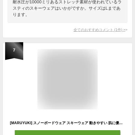
耐水圧が10000ミリあるストレッチ素材が使われているラ
スティのスキーウェアはいかがですか。サイズはLまであ
ります。
全てのおすすめコメント
(
1
件)
>
7
[MARUYUKI] スノーボードウェア スキーウェア 動きやすい 肌に優しい素材 柔らかい 防寒 防水 防風 男女兼用 S-6XL 上下セット 耐水圧10,000mm おしゃれ 格好いい メンズ レディース 迷彩柄 (紫霞黑白-XL)