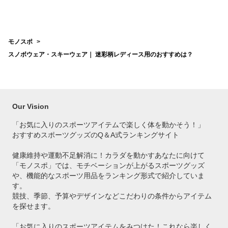
ース向けのおすすめ
人気
を教えて！
ル・
のお
モノスポ
スノボウェア・スキーウェア｜ 迷彩柄レディース用のおすすめは？
Our Vision
「お気に入りのスポーツアイテムで
楽しく体を動かそう！」
おすすめスポーツグッズのQ＆A式ランキングサイト
健康維持や運動不足解消に！カラダを動かすあなたに向けて
「モノスポ」では、モチベーションが上がるスポーツグッズ
や、機能的なスポーツ用品をランキング形式で紹介していま
す。
競技、季節、予算やデザインなどこだわりの条件からアイテム
を探せます。
「お気に入りのスポーツアイテムをみつけた！これなら楽しく