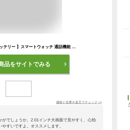
【1200mAh大容量バッテリー 】スマートウォッチ 通話機能 レディース メンズ 腕時計 技適認証 2.01インチ大画面 長待機 心拍計 歩数計 着信通知 IP68防水 生理周期 運動モード 健康管理 睡眠検測 Phone Android対応 Line対応 おしゃれ
商品をサイトでみる
価格と在庫を
楽天
でチェック
>>
がでしょうか。2.01インチ大画面で見やすく、心拍
いやすいですよ。オススメします。