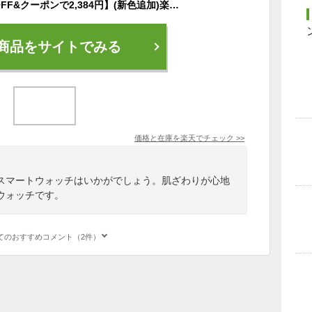
【年末大感謝祭85%OFF&クーポンで2,384円】(新色追加)楽天1位 スマートウォッチ レディース メンズ 通話機能 1.98インチ大画面 腕時計 Bluetooth スマートウォッチ 健康管理 IP68防水 血中酸素度 心拍数 スマートウオッチ iphone android
商品をサイトでみる
価格と在庫を
楽天
でチェック
>>
いスマートウォッチはいかがでしょう。肌ざわりが心地
ウォッチです。
てのおすすめコメント（2件）