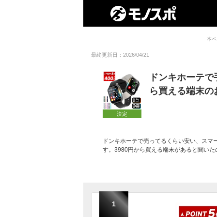
本ペ
最終更新日：2026/04/21
ドンキホーテで
ら買える端末の
決定
ドンキホーテで売ってるくらい安い、スマ
す。3980円から買える端末があると聞い
1