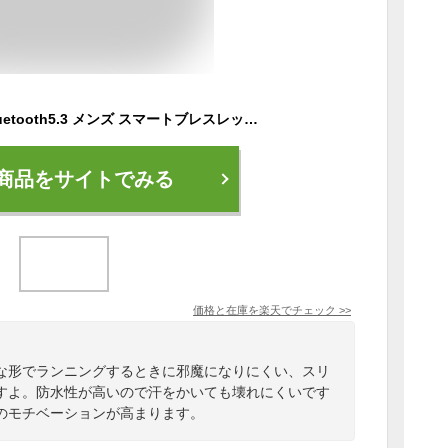
スマートウォッチ Bluetooth5.3 メンズ スマートブレスレット IP68防水防塵 心拍計 歩数計 消費カロリー 睡眠検測 運動記録 アプリ通知 アラーム 座りがち注意 健康管理サポート 着信電話通知 メッセージ表示 母の日 父の日 送料無料【PL保険加入済み安心】
商品をサイトでみる
価格と在庫を
楽天
でチェック
>>
な形でランニングするときに邪魔になりにくい、スリ
すよ。防水性が高いので汗をかいても壊れにくいです
のモチベーションが高まります。