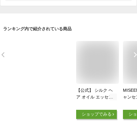
ランキング内で紹介されている商品
【公式】 シルク ヘ
MISE
ア オイル エッセン
ャンセ
ス 70ml 送料無料 ヘ
トセラム
アオイル ヘアエッセ
ジナル
ショップでみる
ショ
ンス 韓国ヘアケア
イリン
ヘアケア ダメージケ
ア ダメージヘアケア