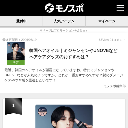
受付中
人気アイテム
マイページ
本ページはプロモーションを含みます
最終更新日：2026/07/19
67
View
21
コメント
韓国ヘアオイル｜ミジャンセンやUNOVEなど
ヘアケアグッズのおすすめは？
決定
最近、韓国のヘアオイルが話題になっていますね。特にミジャンセンや
UNOVEなどが人気のようですが、どれが一番おすすめですか？髪のダメージ
ケアやツヤ感を重視したいです！
モノスポ編集部
1