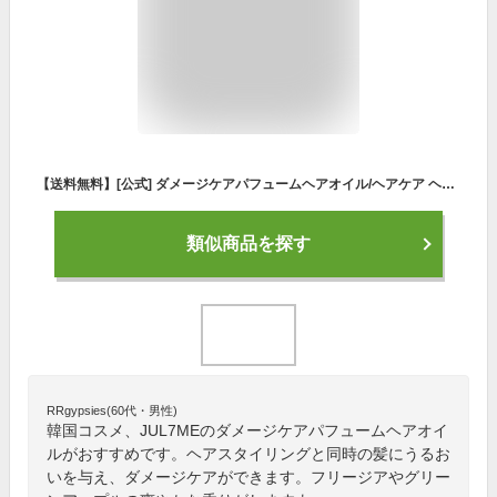
【送料無料】[公式] ダメージケアパフュームヘアオイル/ヘアケア ヘアミルク ダメージケア 韓国コスメ 栄養 水分 ウォーターフリー エンジェルリング 香り 香水 ピンク プレゼント オリーブヤング 色：ピンク、サイズ：30ml
類似商品を探す
RRgypsies(60代・男性)
韓国コスメ、JUL7MEのダメージケアパフュームヘアオイ
ルがおすすめです。ヘアスタイリングと同時の髪にうるお
いを与え、ダメージケアができます。フリージアやグリー