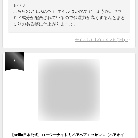
まくりん
こちらのアモスのヘア オイルはいかがでしょうか。セラ
ミド成分が配合されているので保湿力が高くするんとまと
まりのある髪に仕上がりますよ。
全てのおすすめコメント
(
1
件)
>
7
【anillo日本公式】ロージーナイト リペアヘアエッセンス（ヘアオイル）韓国ヘア 修復 集中ケア 濃密 ローズ バラ 薔薇 香り ヘアケア コーティング パフューム ツヤ 敏感肌 人気 女性 ギフト プレゼント ギフト 高級感 誕生日 韓国コスメ アニーロ