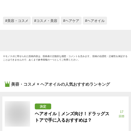
アノブ UNOVE 韓国
コスメ 洗い流さない
スタイリングオイル
美容・コスメ
コスメ・美容
ヘアケア
ヘアオイル
※
モノスポ
に寄せられた投稿内容は、投稿者の主観的な感想・コメントを含みます。 投稿の信憑性・正確性を保証する
ことはできませんので、あくまで参考情報の一つとしてご利用ください。
美容・コスメ × ヘアオイル
の人気おすすめランキング
決定
17
ヘアオイル｜メンズ向け！ドラッグス
回答
トアで手に入るおすすめは？