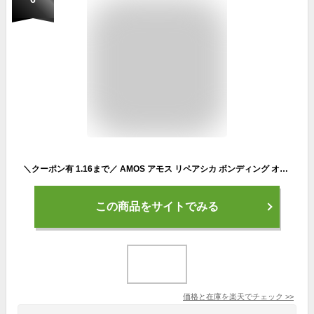
＼クーポン有 1.16まで／ AMOS アモス リペアシカ ボンディング オイル 100mL ハイダメージ 髪 補修 ヘアオイル しっとり さらさら 洗い流さない 傷んだ髪 切れ毛 枝毛 ダメージケア タンパク質 CMC セラミド ヘアオイル 韓国 アモスプロフェッショナル
この商品をサイトでみる
価格と在庫を
楽天
でチェック
>>