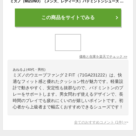
ミズノ（MIZUNO）（メンズ、レディース）バドミントンシューズ ウエーブファング 2 FIT 71GA231222
この商品をサイトでみる
価格と在庫を
楽天
でチェック
>>
あねるよ(40代・男性)
ミズノのウエーブファング 2 FIT（71GA231222）は、快
適なフィット感と優れたクッション性が魅力です。軽量設
計で動きやすく、安定性も抜群なので、バドミントンのプ
レーをサポートします。男女問わず使えるデザインで、長
時間のプレイでも疲れにくいのが嬉しいポイントです。初
心者から上級者まで幅広くおすすめできるシューズです！
全てのおすすめコメント
(
1
件)
>