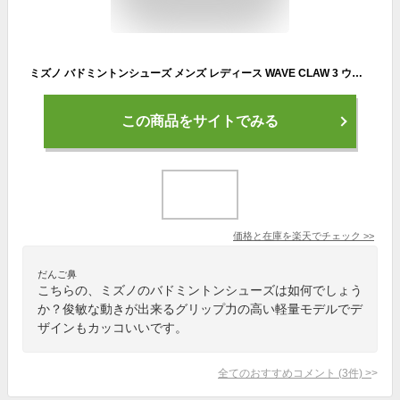
ミズノ バドミントンシューズ メンズ レディース WAVE CLAW 3 ウエーブクロー 3 71GA244305 MIZUNO
この商品をサイトでみる
価格と在庫を
楽天
でチェック
>>
だんご鼻
こちらの、ミズノのバドミントンシューズは如何でしょう
か？俊敏な動きが出来るグリップ力の高い軽量モデルでデ
ザインもカッコいいです。
全てのおすすめコメント
(
3
件)
>