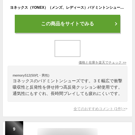
ヨネックス（YONEX）（メンズ、レディース）バドミントンシューズ パワークッション ストライダービート SHBSB1-386
この商品をサイトでみる
価格と在庫を
楽天
でチェック
>>
memory512(50代・男性)
ヨネックスのバドミントンシューズです。３Ｅ幅広で衝撃
吸収性と反発性を併せ持つ高反発クッション材使用です。
通気性にもすぐれ、長時間プレイしても疲れにくいです。
全てのおすすめコメント
(
1
件)
>
9