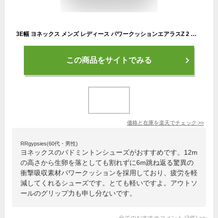
3E幅 ヨネックス メンズ レディース パワークッションエアラスZ 2 メン バドミントンシューズ ローカット ネイビー ブルー 青 オレンジ 送料無料 YONEX SHBAZ2M
この商品をサイトでみる
価格と在庫を
楽天
でチェック
>>
RRgypsies(60代・男性)
ヨネックスのバドミントンシューズがおすすめです。12m
の高さから生卵を落としても割れずに6m跳ね返る驚異の
衝撃吸収素材パワークッションを採用しており、疲労を軽
減してくれるシューズです。とても軽いですよ。アウトソ
ールのグリップ力も申し分ないです。
全てのおすすめコメント
(
3
件)
>