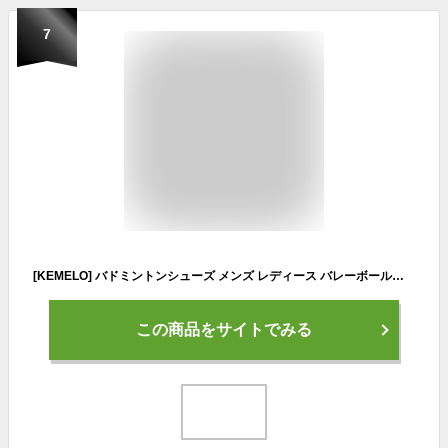
7
[KEMELO] バドミントンシューズ メンズ レディース バレーボールシューズ ジュニア テニスシュ ーズ レディース バドミントレーニングシュー ズ 体育館シュー ズ 大人 軽量 滑り止め 通気性 衝撃吸収 クッション性 部活 屋内と屋外 男女兼用 (ピンク,23.0 cm)
この商品をサイトでみる