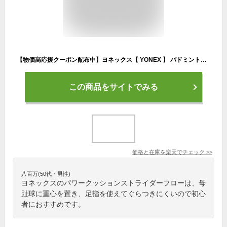
【物価高応援クーポン配布中】ヨネックス【 YONEX 】 バドミントンシューズ パワークッションストライダーフロー 2025年継続MODEL【 SHBSF1 ローカット POWER CUSHION STRIDER FLOW 3E 】【翌日配達対象】【メール便不可】[自社倉庫]
この商品をサイトでみる
価格と在庫を
楽天
でチェック
>>
八百万(50代・男性)
ヨネックスのパワークッションストライダーフローは、母
趾球に重心を置き、足指を使えてぐらつきにくいので初心
者におすすめです。