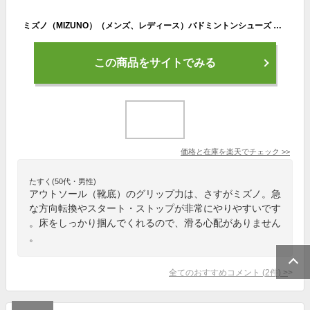
ミズノ（MIZUNO）（メンズ、レディース）バドミントンシューズ ウエーブクロー EL 2 71GA228024
この商品をサイトでみる
価格と在庫を
楽天
でチェック
>>
たすく(50代・男性)
アウトソール（靴底）のグリップ力は、さすがミズノ。急
な方向転換やスタート・ストップが非常にやりやすいです
。床をしっかり掴んでくれるので、滑る心配がありません
。
全てのおすすめコメント
(
2
件)
>